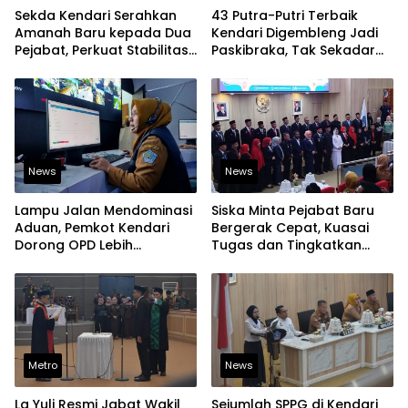
Sekda Kendari Serahkan
43 Putra-Putri Terbaik
Amanah Baru kepada Dua
Kendari Digembleng Jadi
Pejabat, Perkuat Stabilitas
Paskibraka, Tak Sekadar
Organisasi Pemerintahan
Latihan Baris-Berbaris
News
News
Lampu Jalan Mendominasi
Siska Minta Pejabat Baru
Aduan, Pemkot Kendari
Bergerak Cepat, Kuasai
Dorong OPD Lebih
Tugas dan Tingkatkan
Responsif Tangani
Kinerja Pelayanan
Laporan Warga
Metro
News
La Yuli Resmi Jabat Wakil
Sejumlah SPPG di Kendari