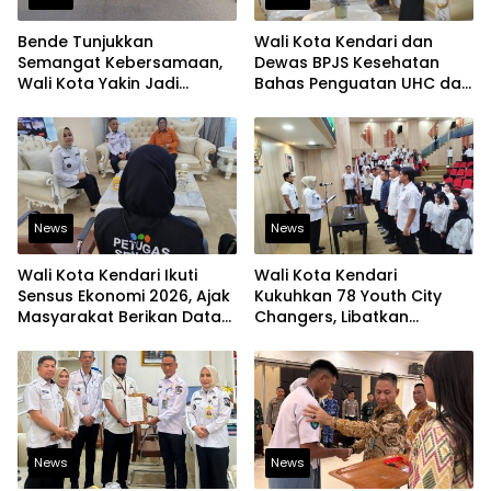
Bende Tunjukkan
Wali Kota Kendari dan
Semangat Kebersamaan,
Dewas BPJS Kesehatan
Wali Kota Yakin Jadi
Bahas Penguatan UHC dan
Contoh bagi Kelurahan
Peningkatan Layanan
Lain
Kesehatan
News
News
Wali Kota Kendari Ikuti
Wali Kota Kendari
Sensus Ekonomi 2026, Ajak
Kukuhkan 78 Youth City
Masyarakat Berikan Data
Changers, Libatkan
yang Jujur
Generasi Muda Dorong
Perubahan Kota
News
News