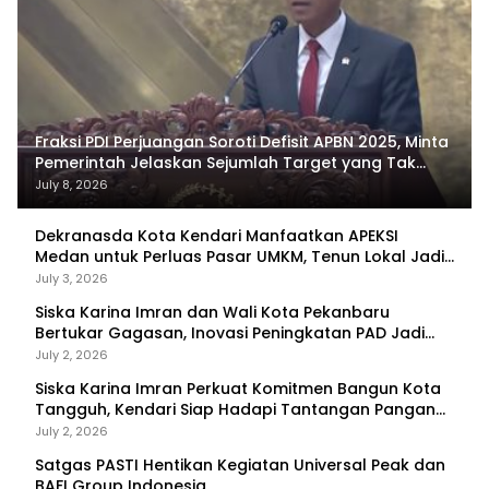
Fraksi PDI Perjuangan Soroti Defisit APBN 2025, Minta
Pemerintah Jelaskan Sejumlah Target yang Tak
Tercapai
July 8, 2026
Dekranasda Kota Kendari Manfaatkan APEKSI
Medan untuk Perluas Pasar UMKM, Tenun Lokal Jadi
Primadona
July 3, 2026
Siska Karina Imran dan Wali Kota Pekanbaru
Bertukar Gagasan, Inovasi Peningkatan PAD Jadi
Fokus Diskusi
July 2, 2026
Siska Karina Imran Perkuat Komitmen Bangun Kota
Tangguh, Kendari Siap Hadapi Tantangan Pangan
dan Bencana
July 2, 2026
Satgas PASTI Hentikan Kegiatan Universal Peak dan
BAFI Group Indonesia