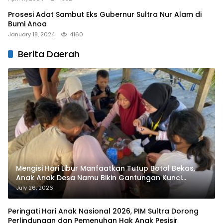
Prosesi Adat Sambut Eks Gubernur Sultra Nur Alam di
Bumi Anoa
January 18, 2024
4160
Berita Daerah
Mengisi Hari Libur Manfaatkan Tutup Botol Bekas,
Anak Anak Desa Namu Bikin Gantungan Kunci
Bernilai Ekonomi
July 26, 2026
Peringati Hari Anak Nasional 2026, PIM Sultra Dorong
Perlindungan dan Pemenuhan Hak Anak Pesisir