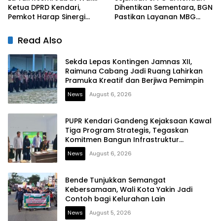
Ketua DPRD Kendari,
Dihentikan Sementara, BGN
Pemkot Harap Sinergi
Pastikan Layanan MBG
Eksekutif-Legislatif Kian
Tetap Berjalan
Solid
Read Also
Sekda Lepas Kontingen Jamnas XII,
Raimuna Cabang Jadi Ruang Lahirkan
Pramuka Kreatif dan Berjiwa Pemimpin
News
August 6, 2026
PUPR Kendari Gandeng Kejaksaan Kawal
Tiga Program Strategis, Tegaskan
Komitmen Bangun Infrastruktur
Berintegritas
News
August 6, 2026
Bende Tunjukkan Semangat
Kebersamaan, Wali Kota Yakin Jadi
Contoh bagi Kelurahan Lain
News
August 5, 2026