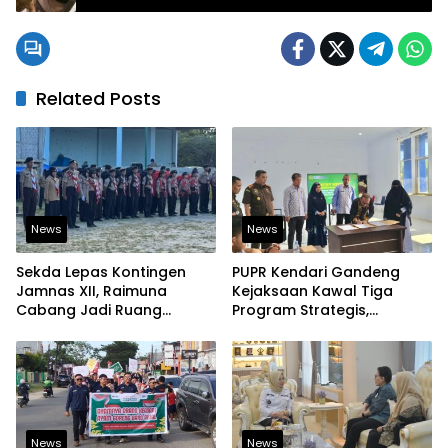
Salah Satu Kantor Kelurahan di Kendari
Related Posts
News
News
Sekda Lepas Kontingen
PUPR Kendari Gandeng
Jamnas XII, Raimuna
Kejaksaan Kawal Tiga
Cabang Jadi Ruang
Program Strategis,
Lahirkan Pramuka Kreatif
Tegaskan Komitmen
dan Berjiwa Pemimpin
Bangun Infrastruktur
Berintegritas
News
News