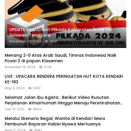
UPDATE Real Count Pilkada Kabupaten/Kota Se-
Sulawesi Tenggara
November 28, 2024
11551
Menang 2-0 Atas Arab Saudi, Timnas Indonesia Naik
Posisi 3 di papan Klasemen
November 19, 2024
5716
LIVE : UPACARA BENDERA PERINGATAN HUT KOTA KENDARI
KE-193
May 9, 2024
5412
Selamat Jalan Ibu Agista ; Berikut Video Runutan
Perjalanan Almarhumah Hingga Menuju Peristirahatan
Terakhir
July 13, 2021
4602
Melalui Skenario Begal, Wanita di Kendari Sewa
Pembunuh Bayaran Habisi Nyawa Mertuanya
April 17, 2024
4382