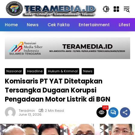
Skip
to
content
Home
News
Cek Fakta
Entertainment
Lifestyl
Nasional
Headline
Hukum & Kriminal
News
Komisaris PT YAT Ditetapkan
Tersangka Dugaan Korupsi
Pengadaan Motor Listrik di BGN
615
Teradmin
2 Min Read
June 13, 2026