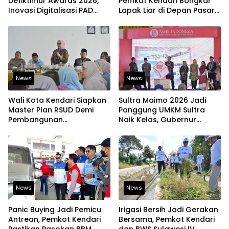
Detiktimur Awards 2026,
Pemkot Kendari Bongkar
Inovasi Digitalisasi PAD
Lapak Liar di Depan Pasar
Diakui Tingkat Nasional
Sentral
News
News
Wali Kota Kendari Siapkan
Sultra Maimo 2026 Jadi
Master Plan RSUD Demi
Panggung UMKM Sultra
Pembangunan
Naik Kelas, Gubernur
Berkelanjutan
Dorong Produk Lokal
Tembus Pasar Ekspor
News
News
Panic Buying Jadi Pemicu
Irigasi Bersih Jadi Gerakan
Antrean, Pemkot Kendari
Bersama, Pemkot Kendari
Pastikan Pasokan BBM
dan BWS Sulawesi IV