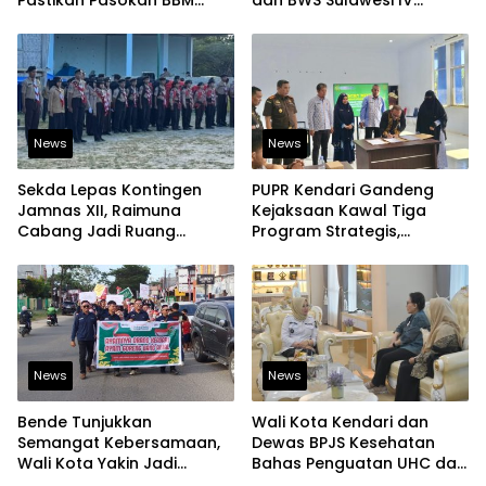
Tetap Aman
Perkuat Ketahanan
Pangan
News
News
Sekda Lepas Kontingen
PUPR Kendari Gandeng
Jamnas XII, Raimuna
Kejaksaan Kawal Tiga
Cabang Jadi Ruang
Program Strategis,
Lahirkan Pramuka Kreatif
Tegaskan Komitmen
dan Berjiwa Pemimpin
Bangun Infrastruktur
Berintegritas
News
News
Bende Tunjukkan
Wali Kota Kendari dan
Semangat Kebersamaan,
Dewas BPJS Kesehatan
Wali Kota Yakin Jadi
Bahas Penguatan UHC dan
Contoh bagi Kelurahan
Peningkatan Layanan