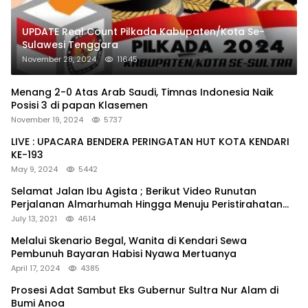
UPDATE Real Count Pilkada Kabupaten/Kota Se-
Sulawesi Tenggara
November 28, 2024
11645
Menang 2-0 Atas Arab Saudi, Timnas Indonesia Naik
Posisi 3 di papan Klasemen
November 19, 2024
5737
LIVE : UPACARA BENDERA PERINGATAN HUT KOTA KENDARI
KE-193
May 9, 2024
5442
Selamat Jalan Ibu Agista ; Berikut Video Runutan
Perjalanan Almarhumah Hingga Menuju Peristirahatan
Terakhir
July 13, 2021
4614
Melalui Skenario Begal, Wanita di Kendari Sewa
Pembunuh Bayaran Habisi Nyawa Mertuanya
April 17, 2024
4385
Prosesi Adat Sambut Eks Gubernur Sultra Nur Alam di
Bumi Anoa