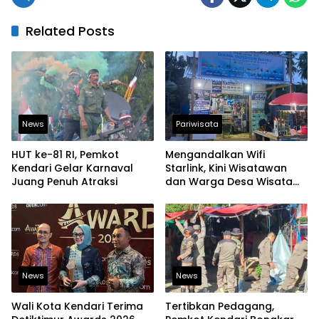
Related Posts
News
Pariwisata
HUT ke-81 RI, Pemkot
Mengandalkan Wifi
Kendari Gelar Karnaval
Starlink, Kini Wisatawan
Juang Penuh Atraksi
dan Warga Desa Wisata
Namu Sudah Bisa
Mengakses Transaksi
Digital
News
News
Wali Kota Kendari Terima
Tertibkan Pedagang,