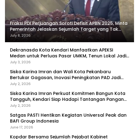
Fraksi PDI Perjuangan Soroti Defisit APBN 2025, Minta
Pemerintah Jelaskan Sejumlah Target yang Tak
Tercapai
July 8, 2026
Dekranasda Kota Kendari Manfaatkan APEKSI
Medan untuk Perluas Pasar UMKM, Tenun Lokal Jadi
Primadona
July 3, 2026
Siska Karina Imran dan Wali Kota Pekanbaru
Bertukar Gagasan, Inovasi Peningkatan PAD Jadi
Fokus Diskusi
July 2, 2026
Siska Karina Imran Perkuat Komitmen Bangun Kota
Tangguh, Kendari Siap Hadapi Tantangan Pangan
dan Bencana
July 2, 2026
Satgas PASTI Hentikan Kegiatan Universal Peak dan
BAFI Group Indonesia
June 17, 2026
Kopdar Bersama Sejumlah Pejabat Kabinet