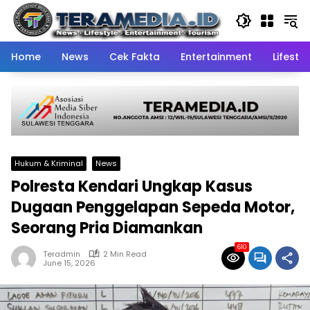
Skip
to
content
Home
News
Cek Fakta
Entertainment
Lifestyl
Hukum & Kriminal
News
Polresta Kendari Ungkap Kasus
Dugaan Penggelapan Sepeda Motor,
Seorang Pria Diamankan
610
Teradmin
2 Min Read
June 15, 2026