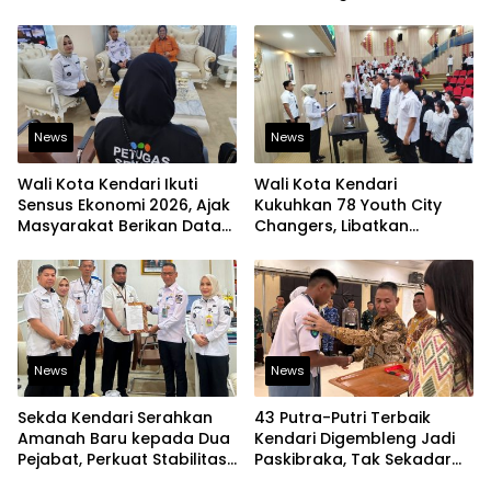
Contoh bagi Kelurahan
Peningkatan Layanan
Lain
Kesehatan
News
News
Wali Kota Kendari Ikuti
Wali Kota Kendari
Sensus Ekonomi 2026, Ajak
Kukuhkan 78 Youth City
Masyarakat Berikan Data
Changers, Libatkan
yang Jujur
Generasi Muda Dorong
Perubahan Kota
News
News
Sekda Kendari Serahkan
43 Putra-Putri Terbaik
Amanah Baru kepada Dua
Kendari Digembleng Jadi
Pejabat, Perkuat Stabilitas
Paskibraka, Tak Sekadar
Organisasi Pemerintahan
Latihan Baris-Berbaris