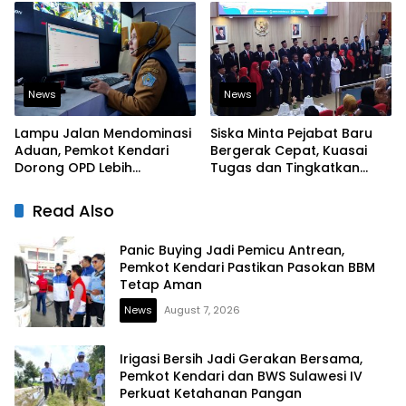
News
News
Lampu Jalan Mendominasi
Siska Minta Pejabat Baru
Aduan, Pemkot Kendari
Bergerak Cepat, Kuasai
Dorong OPD Lebih
Tugas dan Tingkatkan
Responsif Tangani
Kinerja Pelayanan
Laporan Warga
Read Also
Panic Buying Jadi Pemicu Antrean,
Pemkot Kendari Pastikan Pasokan BBM
Tetap Aman
News
August 7, 2026
Irigasi Bersih Jadi Gerakan Bersama,
Pemkot Kendari dan BWS Sulawesi IV
Perkuat Ketahanan Pangan