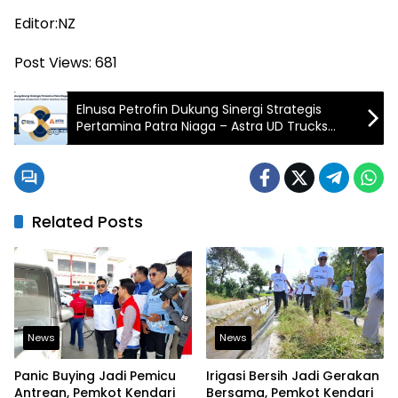
Editor:NZ
Post Views:
681
Elnusa Petrofin Dukung Sinergi Strategis
Pertamina Patra Niaga – Astra UD Trucks
Untuk Perkuat Standarisasi Armada Demi
Tingkatkan Keandalan Distribusi Energi
Nasional
Related Posts
News
News
Panic Buying Jadi Pemicu
Irigasi Bersih Jadi Gerakan
Antrean, Pemkot Kendari
Bersama, Pemkot Kendari