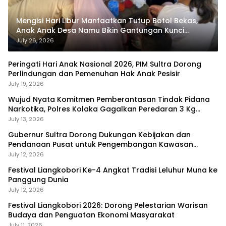
Mengisi Hari Libur Manfaatkan Tutup Botol Bekas,
Anak Anak Desa Namu Bikin Gantungan Kunci
Bernilai Ekonomi
July 26, 2026
Peringati Hari Anak Nasional 2026, PIM Sultra Dorong
Perlindungan dan Pemenuhan Hak Anak Pesisir
July 19, 2026
Wujud Nyata Komitmen Pemberantasan Tindak Pidana
Narkotika, Polres Kolaka Gagalkan Peredaran 3 Kg
Sabu-Sabu
July 13, 2026
Gubernur Sultra Dorong Dukungan Kebijakan dan
Pendanaan Pusat untuk Pengembangan Kawasan
Liangkobhori
July 12, 2026
Festival Liangkobori Ke-4 Angkat Tradisi Leluhur Muna ke
Panggung Dunia
July 12, 2026
Festival Liangkobori 2026: Dorong Pelestarian Warisan
Budaya dan Penguatan Ekonomi Masyarakat
July 11, 2026