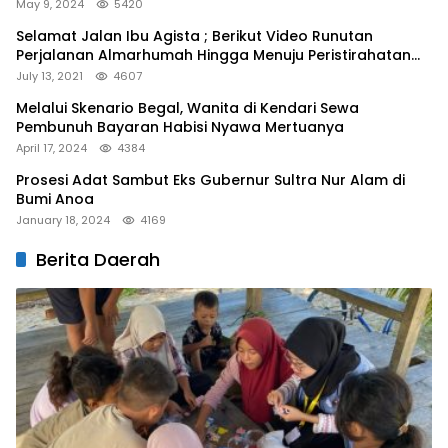
May 9, 2024
5420
Selamat Jalan Ibu Agista ; Berikut Video Runutan
Perjalanan Almarhumah Hingga Menuju Peristirahatan
Terakhir
July 13, 2021
4607
Melalui Skenario Begal, Wanita di Kendari Sewa
Pembunuh Bayaran Habisi Nyawa Mertuanya
April 17, 2024
4384
Prosesi Adat Sambut Eks Gubernur Sultra Nur Alam di
Bumi Anoa
January 18, 2024
4169
Berita Daerah