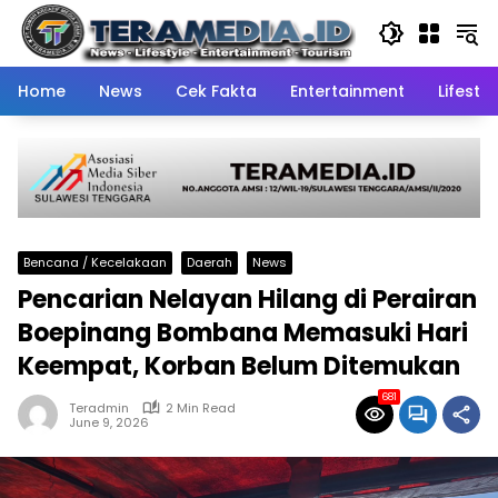
Skip
to
content
Home
News
Cek Fakta
Entertainment
Lifestyl
Bencana / Kecelakaan
Daerah
News
Pencarian Nelayan Hilang di Perairan
Boepinang Bombana Memasuki Hari
Keempat, Korban Belum Ditemukan
681
Teradmin
2 Min Read
June 9, 2026