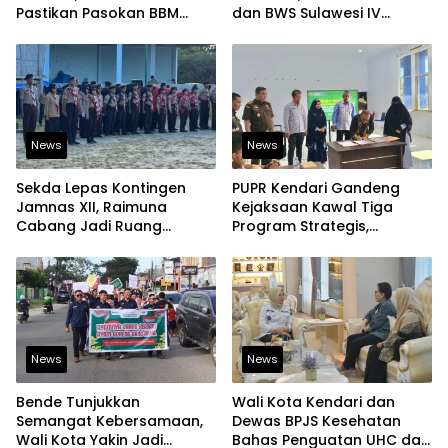
Pastikan Pasokan BBM
dan BWS Sulawesi IV
Tetap Aman
Perkuat Ketahanan
Pangan
News
News
Sekda Lepas Kontingen
PUPR Kendari Gandeng
Jamnas XII, Raimuna
Kejaksaan Kawal Tiga
Cabang Jadi Ruang
Program Strategis,
Lahirkan Pramuka Kreatif
Tegaskan Komitmen
dan Berjiwa Pemimpin
Bangun Infrastruktur
Berintegritas
News
News
Bende Tunjukkan
Wali Kota Kendari dan
Semangat Kebersamaan,
Dewas BPJS Kesehatan
Wali Kota Yakin Jadi
Bahas Penguatan UHC dan