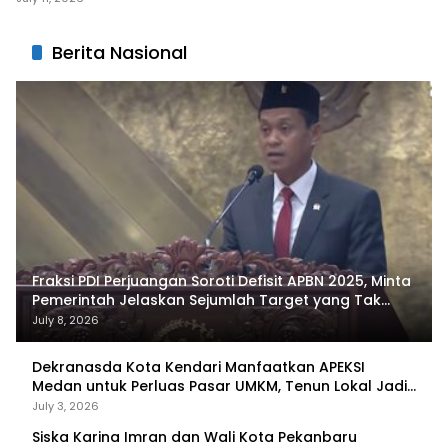
Berita Nasional
Fraksi PDI Perjuangan Soroti Defisit APBN 2025, Minta
Pemerintah Jelaskan Sejumlah Target yang Tak
Tercapai
July 8, 2026
Dekranasda Kota Kendari Manfaatkan APEKSI
Medan untuk Perluas Pasar UMKM, Tenun Lokal Jadi
Primadona
July 3, 2026
Siska Karina Imran dan Wali Kota Pekanbaru