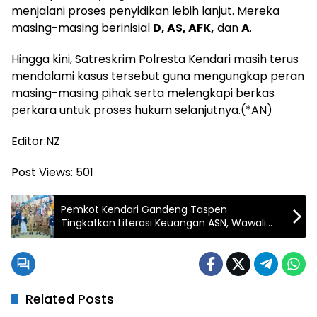
menjalani proses penyidikan lebih lanjut. Mereka
masing-masing berinisial
D, AS, AFK,
dan
A
.
Hingga kini, Satreskrim Polresta Kendari masih terus
mendalami kasus tersebut guna mengungkap peran
masing-masing pihak serta melengkapi berkas
perkara untuk proses hukum selanjutnya.(*AN)
Editor:NZ
Post Views:
501
Pemkot Kendari Gandeng Taspen
Tingkatkan Literasi Keuangan ASN, Wawali
Ingatkan Bahaya Pinjol dan Investasi Ilegal
Related Posts