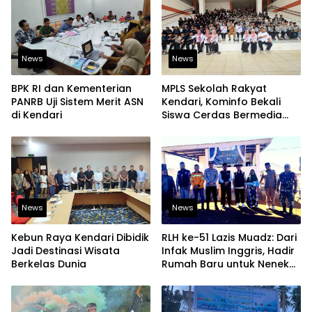
News
News
BPK RI dan Kementerian
MPLS Sekolah Rakyat
PANRB Uji Sistem Merit ASN
Kendari, Kominfo Bekali
di Kendari
Siswa Cerdas Bermedia
dan Bijak Gunakan HP
News
News
Kebun Raya Kendari Dibidik
RLH ke-51 Lazis Muadz: Dari
Jadi Destinasi Wisata
Infak Muslim Inggris, Hadir
Berkelas Dunia
Rumah Baru untuk Nenek
Ondeng