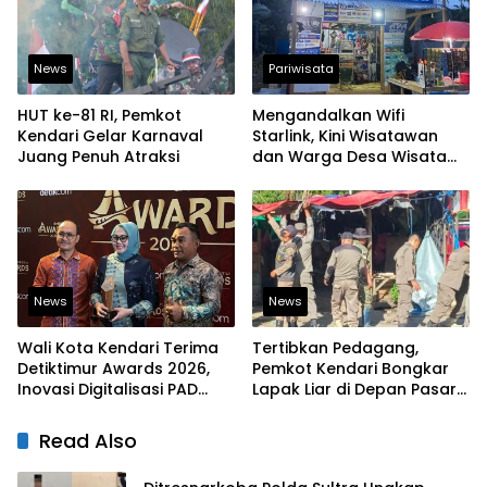
News
Pariwisata
HUT ke-81 RI, Pemkot
Mengandalkan Wifi
Kendari Gelar Karnaval
Starlink, Kini Wisatawan
Juang Penuh Atraksi
dan Warga Desa Wisata
Namu Sudah Bisa
Mengakses Transaksi
Digital
News
News
Wali Kota Kendari Terima
Tertibkan Pedagang,
Detiktimur Awards 2026,
Pemkot Kendari Bongkar
Inovasi Digitalisasi PAD
Lapak Liar di Depan Pasar
Diakui Tingkat Nasional
Sentral
Read Also