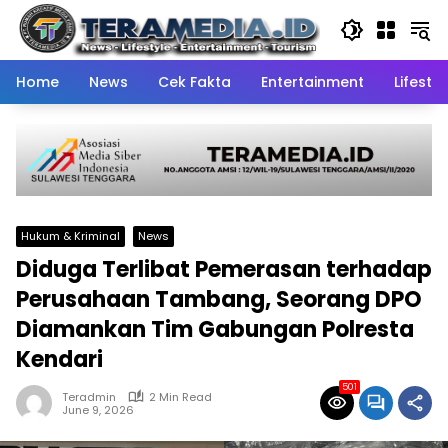
Skip
to
content
Home
News
Cek Fakta
Entertainment
Lifestyl
Hukum & Kriminal
News
Diduga Terlibat Pemerasan terhadap
Perusahaan Tambang, Seorang DPO
Diamankan Tim Gabungan Polresta
Kendari
501
Teradmin
2 Min Read
June 9, 2026