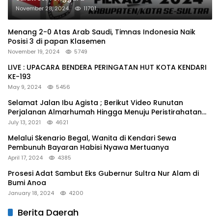
November 28, 2024
11701
Menang 2-0 Atas Arab Saudi, Timnas Indonesia Naik
Posisi 3 di papan Klasemen
November 19, 2024
5749
LIVE : UPACARA BENDERA PERINGATAN HUT KOTA KENDARI
KE-193
May 9, 2024
5456
Selamat Jalan Ibu Agista ; Berikut Video Runutan
Perjalanan Almarhumah Hingga Menuju Peristirahatan
Terakhir
July 13, 2021
4621
Melalui Skenario Begal, Wanita di Kendari Sewa
Pembunuh Bayaran Habisi Nyawa Mertuanya
April 17, 2024
4385
Prosesi Adat Sambut Eks Gubernur Sultra Nur Alam di
Bumi Anoa
January 18, 2024
4200
Berita Daerah