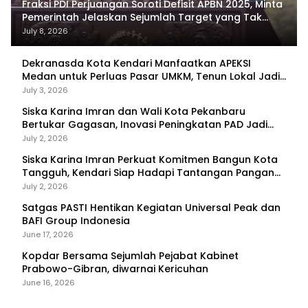
Fraksi PDI Perjuangan Soroti Defisit APBN 2025, Minta
Pemerintah Jelaskan Sejumlah Target yang Tak
Tercapai
July 8, 2026
Dekranasda Kota Kendari Manfaatkan APEKSI
Medan untuk Perluas Pasar UMKM, Tenun Lokal Jadi
Primadona
July 3, 2026
Siska Karina Imran dan Wali Kota Pekanbaru
Bertukar Gagasan, Inovasi Peningkatan PAD Jadi
Fokus Diskusi
July 2, 2026
Siska Karina Imran Perkuat Komitmen Bangun Kota
Tangguh, Kendari Siap Hadapi Tantangan Pangan
dan Bencana
July 2, 2026
Satgas PASTI Hentikan Kegiatan Universal Peak dan
BAFI Group Indonesia
June 17, 2026
Kopdar Bersama Sejumlah Pejabat Kabinet
Prabowo-Gibran, diwarnai Kericuhan
June 16, 2026