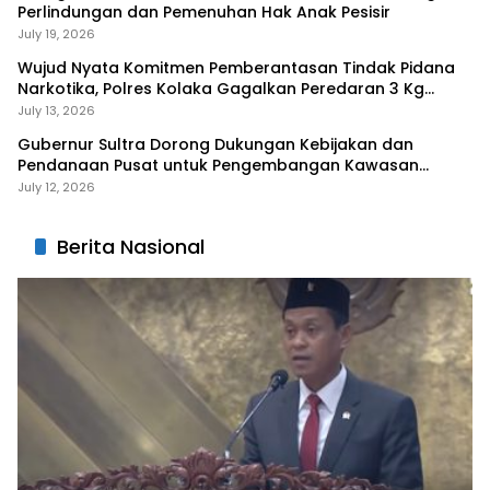
Perlindungan dan Pemenuhan Hak Anak Pesisir
July 19, 2026
Wujud Nyata Komitmen Pemberantasan Tindak Pidana
Narkotika, Polres Kolaka Gagalkan Peredaran 3 Kg
Sabu-Sabu
July 13, 2026
Gubernur Sultra Dorong Dukungan Kebijakan dan
Pendanaan Pusat untuk Pengembangan Kawasan
Liangkobhori
July 12, 2026
Berita Nasional