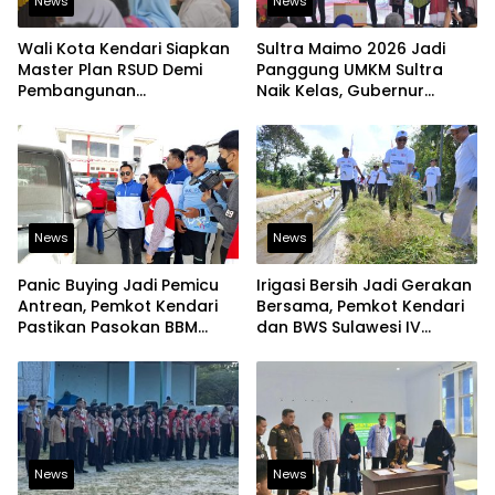
News
News
Wali Kota Kendari Siapkan
Sultra Maimo 2026 Jadi
Master Plan RSUD Demi
Panggung UMKM Sultra
Pembangunan
Naik Kelas, Gubernur
Berkelanjutan
Dorong Produk Lokal
Tembus Pasar Ekspor
News
News
Panic Buying Jadi Pemicu
Irigasi Bersih Jadi Gerakan
Antrean, Pemkot Kendari
Bersama, Pemkot Kendari
Pastikan Pasokan BBM
dan BWS Sulawesi IV
Tetap Aman
Perkuat Ketahanan
Pangan
News
News