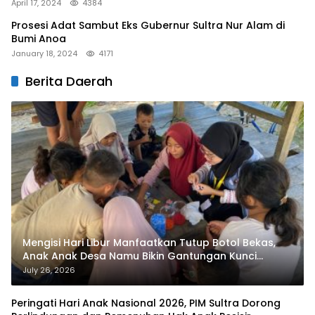
April 17, 2024
4384
Prosesi Adat Sambut Eks Gubernur Sultra Nur Alam di
Bumi Anoa
January 18, 2024
4171
Berita Daerah
Mengisi Hari Libur Manfaatkan Tutup Botol Bekas,
Anak Anak Desa Namu Bikin Gantungan Kunci
Bernilai Ekonomi
July 26, 2026
Peringati Hari Anak Nasional 2026, PIM Sultra Dorong