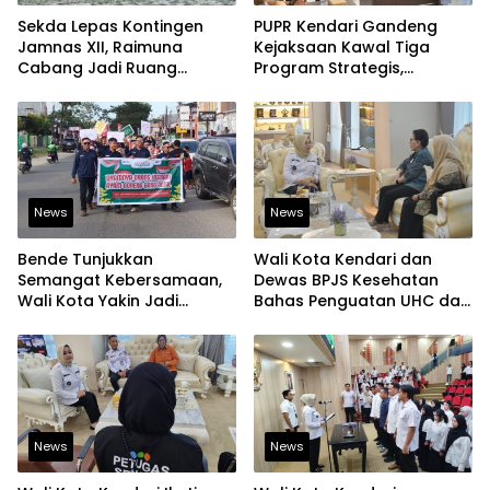
Sekda Lepas Kontingen
PUPR Kendari Gandeng
Jamnas XII, Raimuna
Kejaksaan Kawal Tiga
Cabang Jadi Ruang
Program Strategis,
Lahirkan Pramuka Kreatif
Tegaskan Komitmen
dan Berjiwa Pemimpin
Bangun Infrastruktur
Berintegritas
News
News
Bende Tunjukkan
Wali Kota Kendari dan
Semangat Kebersamaan,
Dewas BPJS Kesehatan
Wali Kota Yakin Jadi
Bahas Penguatan UHC dan
Contoh bagi Kelurahan
Peningkatan Layanan
Lain
Kesehatan
News
News