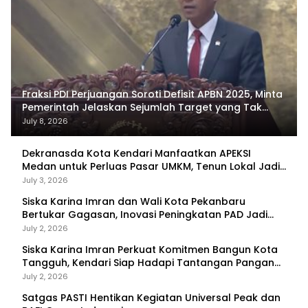
Fraksi PDI Perjuangan Soroti Defisit APBN 2025, Minta
Pemerintah Jelaskan Sejumlah Target yang Tak
Tercapai
July 8, 2026
Dekranasda Kota Kendari Manfaatkan APEKSI
Medan untuk Perluas Pasar UMKM, Tenun Lokal Jadi
Primadona
July 3, 2026
Siska Karina Imran dan Wali Kota Pekanbaru
Bertukar Gagasan, Inovasi Peningkatan PAD Jadi
Fokus Diskusi
July 2, 2026
Siska Karina Imran Perkuat Komitmen Bangun Kota
Tangguh, Kendari Siap Hadapi Tantangan Pangan
dan Bencana
July 2, 2026
Satgas PASTI Hentikan Kegiatan Universal Peak dan