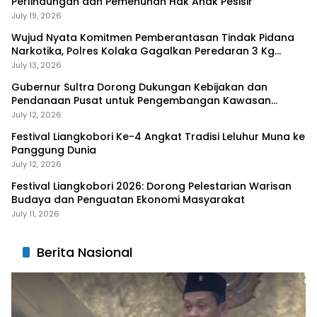
Perlindungan dan Pemenuhan Hak Anak Pesisir
July 19, 2026
Wujud Nyata Komitmen Pemberantasan Tindak Pidana
Narkotika, Polres Kolaka Gagalkan Peredaran 3 Kg
Sabu-Sabu
July 13, 2026
Gubernur Sultra Dorong Dukungan Kebijakan dan
Pendanaan Pusat untuk Pengembangan Kawasan
Liangkobhori
July 12, 2026
Festival Liangkobori Ke-4 Angkat Tradisi Leluhur Muna ke
Panggung Dunia
July 12, 2026
Festival Liangkobori 2026: Dorong Pelestarian Warisan
Budaya dan Penguatan Ekonomi Masyarakat
July 11, 2026
Berita Nasional