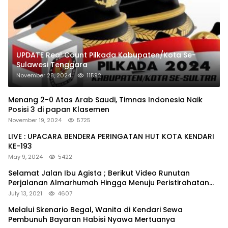
UPDATE Real Count Pilkada Kabupaten/Kota Se-
Sulawesi Tenggara
November 28, 2024
11592
Menang 2-0 Atas Arab Saudi, Timnas Indonesia Naik
Posisi 3 di papan Klasemen
November 19, 2024
5725
LIVE : UPACARA BENDERA PERINGATAN HUT KOTA KENDARI
KE-193
May 9, 2024
5422
Selamat Jalan Ibu Agista ; Berikut Video Runutan
Perjalanan Almarhumah Hingga Menuju Peristirahatan
Terakhir
July 13, 2021
4607
Melalui Skenario Begal, Wanita di Kendari Sewa
Pembunuh Bayaran Habisi Nyawa Mertuanya