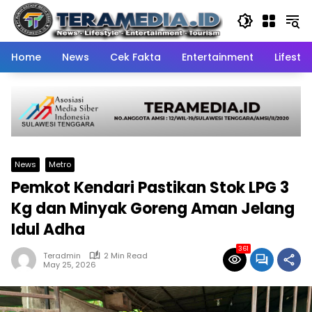
Skip
to
content
Home
News
Cek Fakta
Entertainment
Lifestyl
News
Metro
Pemkot Kendari Pastikan Stok LPG 3
Kg dan Minyak Goreng Aman Jelang
Idul Adha
361
Teradmin
2 Min Read
May 25, 2026