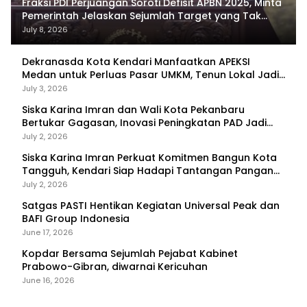
Fraksi PDI Perjuangan Soroti Defisit APBN 2025, Minta
Pemerintah Jelaskan Sejumlah Target yang Tak
Tercapai
July 8, 2026
Dekranasda Kota Kendari Manfaatkan APEKSI
Medan untuk Perluas Pasar UMKM, Tenun Lokal Jadi
Primadona
July 3, 2026
Siska Karina Imran dan Wali Kota Pekanbaru
Bertukar Gagasan, Inovasi Peningkatan PAD Jadi
Fokus Diskusi
July 2, 2026
Siska Karina Imran Perkuat Komitmen Bangun Kota
Tangguh, Kendari Siap Hadapi Tantangan Pangan
dan Bencana
July 2, 2026
Satgas PASTI Hentikan Kegiatan Universal Peak dan
BAFI Group Indonesia
June 17, 2026
Kopdar Bersama Sejumlah Pejabat Kabinet
Prabowo-Gibran, diwarnai Kericuhan
June 16, 2026