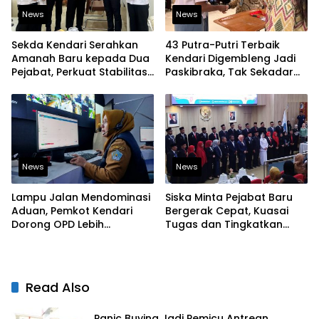
News
News
Sekda Kendari Serahkan
43 Putra-Putri Terbaik
Amanah Baru kepada Dua
Kendari Digembleng Jadi
Pejabat, Perkuat Stabilitas
Paskibraka, Tak Sekadar
Organisasi Pemerintahan
Latihan Baris-Berbaris
News
News
Lampu Jalan Mendominasi
Siska Minta Pejabat Baru
Aduan, Pemkot Kendari
Bergerak Cepat, Kuasai
Dorong OPD Lebih
Tugas dan Tingkatkan
Responsif Tangani
Kinerja Pelayanan
Laporan Warga
Read Also
Panic Buying Jadi Pemicu Antrean,