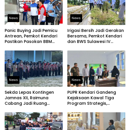
News
News
Panic Buying Jadi Pemicu
Irigasi Bersih Jadi Gerakan
Antrean, Pemkot Kendari
Bersama, Pemkot Kendari
Pastikan Pasokan BBM
dan BWS Sulawesi IV
Tetap Aman
Perkuat Ketahanan
Pangan
News
News
Sekda Lepas Kontingen
PUPR Kendari Gandeng
Jamnas XII, Raimuna
Kejaksaan Kawal Tiga
Cabang Jadi Ruang
Program Strategis,
Lahirkan Pramuka Kreatif
Tegaskan Komitmen
dan Berjiwa Pemimpin
Bangun Infrastruktur
Berintegritas