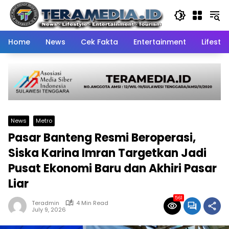
Skip
to
content
Home
News
Cek Fakta
Entertainment
Lifestyl
News
Metro
Pasar Banteng Resmi Beroperasi,
Siska Karina Imran Targetkan Jadi
Pusat Ekonomi Baru dan Akhiri Pasar
Liar
561
Teradmin
4 Min Read
July 9, 2026