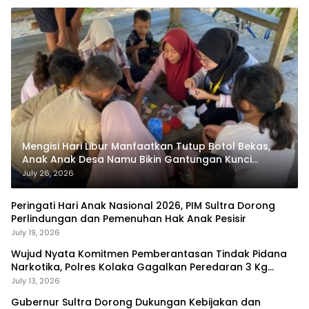
Mengisi Hari Libur Manfaatkan Tutup Botol Bekas,
Anak Anak Desa Namu Bikin Gantungan Kunci
Bernilai Ekonomi
July 26, 2026
Peringati Hari Anak Nasional 2026, PIM Sultra Dorong
Perlindungan dan Pemenuhan Hak Anak Pesisir
July 19, 2026
Wujud Nyata Komitmen Pemberantasan Tindak Pidana
Narkotika, Polres Kolaka Gagalkan Peredaran 3 Kg
Sabu-Sabu
July 13, 2026
Gubernur Sultra Dorong Dukungan Kebijakan dan