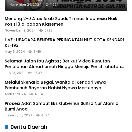
November 28, 2024
11581
Menang 2-0 Atas Arab Saudi, Timnas Indonesia Naik
Posisi 3 di papan Klasemen
November 19, 2024
5722
LIVE : UPACARA BENDERA PERINGATAN HUT KOTA KENDARI
KE-193
May 9, 2024
5419
Selamat Jalan Ibu Agista ; Berikut Video Runutan
Perjalanan Almarhumah Hingga Menuju Peristirahatan
Terakhir
July 13, 2021
4607
Melalui Skenario Begal, Wanita di Kendari Sewa
Pembunuh Bayaran Habisi Nyawa Mertuanya
April 17, 2024
4384
Prosesi Adat Sambut Eks Gubernur Sultra Nur Alam di
Bumi Anoa
January 18, 2024
4167
Berita Daerah