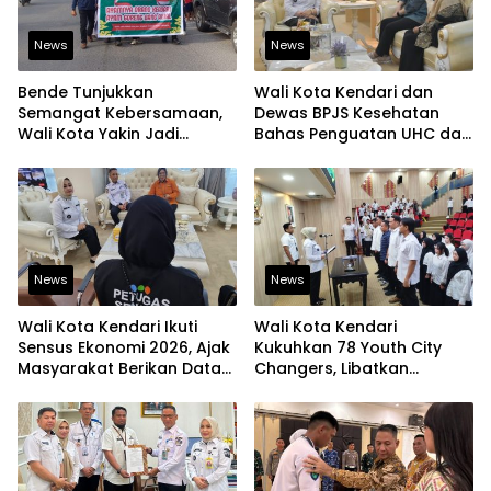
News
News
Bende Tunjukkan
Wali Kota Kendari dan
Semangat Kebersamaan,
Dewas BPJS Kesehatan
Wali Kota Yakin Jadi
Bahas Penguatan UHC dan
Contoh bagi Kelurahan
Peningkatan Layanan
Lain
Kesehatan
News
News
Wali Kota Kendari Ikuti
Wali Kota Kendari
Sensus Ekonomi 2026, Ajak
Kukuhkan 78 Youth City
Masyarakat Berikan Data
Changers, Libatkan
yang Jujur
Generasi Muda Dorong
Perubahan Kota