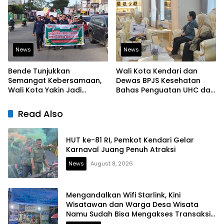
dan Berjiwa Pemimpin
Bangun Infrastruktur
Berintegritas
News
News
Bende Tunjukkan
Wali Kota Kendari dan
Semangat Kebersamaan,
Dewas BPJS Kesehatan
Wali Kota Yakin Jadi
Bahas Penguatan UHC dan
Contoh bagi Kelurahan
Peningkatan Layanan
Lain
Kesehatan
Read Also
HUT ke-81 RI, Pemkot Kendari Gelar
Karnaval Juang Penuh Atraksi
News
August 8, 2026
Mengandalkan Wifi Starlink, Kini
Wisatawan dan Warga Desa Wisata
Namu Sudah Bisa Mengakses Transaksi
Digital