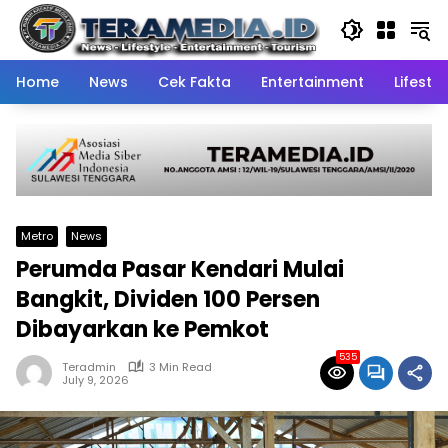
Skip
to
content
Home
News
Cek Fakta
Entertainment
Lifestyl
Metro
News
Perumda Pasar Kendari Mulai
Bangkit, Dividen 100 Persen
Dibayarkan ke Pemkot
535
Teradmin
3 Min Read
July 9, 2026