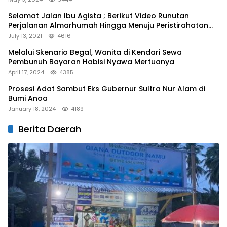
Selamat Jalan Ibu Agista ; Berikut Video Runutan
Perjalanan Almarhumah Hingga Menuju Peristirahatan
Terakhir
July 13, 2021
4616
Melalui Skenario Begal, Wanita di Kendari Sewa
Pembunuh Bayaran Habisi Nyawa Mertuanya
April 17, 2024
4385
Prosesi Adat Sambut Eks Gubernur Sultra Nur Alam di
Bumi Anoa
January 18, 2024
4189
Berita Daerah