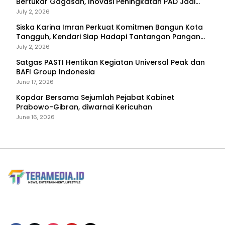
Bertukar Gagasan, Inovasi Peningkatan PAD Jadi
Fokus Diskusi
July 2, 2026
Siska Karina Imran Perkuat Komitmen Bangun Kota
Tangguh, Kendari Siap Hadapi Tantangan Pangan
dan Bencana
July 2, 2026
Satgas PASTI Hentikan Kegiatan Universal Peak dan
BAFI Group Indonesia
June 17, 2026
Kopdar Bersama Sejumlah Pejabat Kabinet
Prabowo-Gibran, diwarnai Kericuhan
June 16, 2026