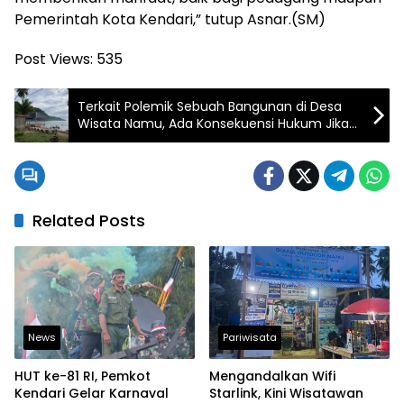
Pemerintah Kota Kendari,” tutup Asnar.(SM)
Post Views:
535
Terkait Polemik Sebuah Bangunan di Desa
Wisata Namu, Ada Konsekuensi Hukum Jika
Terbukti Melanggar Aturan
Related Posts
News
Pariwisata
HUT ke-81 RI, Pemkot
Mengandalkan Wifi
Kendari Gelar Karnaval
Starlink, Kini Wisatawan