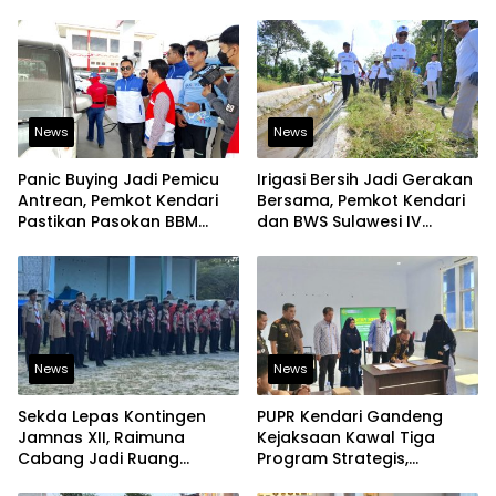
Berkelanjutan
Dorong Produk Lokal
Tembus Pasar Ekspor
News
News
Panic Buying Jadi Pemicu
Irigasi Bersih Jadi Gerakan
Antrean, Pemkot Kendari
Bersama, Pemkot Kendari
Pastikan Pasokan BBM
dan BWS Sulawesi IV
Tetap Aman
Perkuat Ketahanan
Pangan
News
News
Sekda Lepas Kontingen
PUPR Kendari Gandeng
Jamnas XII, Raimuna
Kejaksaan Kawal Tiga
Cabang Jadi Ruang
Program Strategis,
Lahirkan Pramuka Kreatif
Tegaskan Komitmen