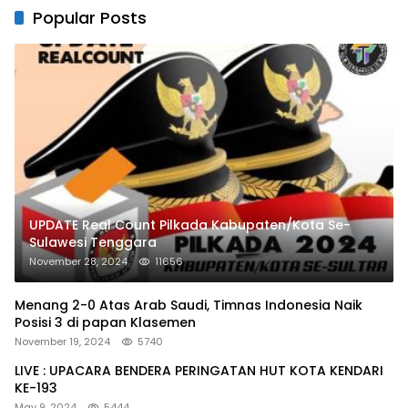
Popular Posts
UPDATE Real Count Pilkada Kabupaten/Kota Se-
Sulawesi Tenggara
November 28, 2024
11656
Menang 2-0 Atas Arab Saudi, Timnas Indonesia Naik
Posisi 3 di papan Klasemen
November 19, 2024
5740
LIVE : UPACARA BENDERA PERINGATAN HUT KOTA KENDARI
KE-193
May 9, 2024
5444