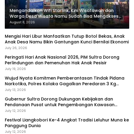
Mengandalkan Wifi Starlink, Kini Wisatawan dan
Warga Desa Wisata Namu Sudah Bisa Mengakses
Transaksi Digital
August 8, 2026
Mengisi Hari Libur Manfaatkan Tutup Botol Bekas, Anak
Anak Desa Namu Bikin Gantungan Kunci Bernilai Ekonomi
July 26, 2026
Peringati Hari Anak Nasional 2026, PIM Sultra Dorong
Perlindungan dan Pemenuhan Hak Anak Pesisir
July 19, 2026
Wujud Nyata Komitmen Pemberantasan Tindak Pidana
Narkotika, Polres Kolaka Gagalkan Peredaran 3 Kg
Sabu-Sabu
July 13, 2026
Gubernur Sultra Dorong Dukungan Kebijakan dan
Pendanaan Pusat untuk Pengembangan Kawasan
Liangkobhori
July 12, 2026
Festival Liangkobori Ke-4 Angkat Tradisi Leluhur Muna ke
Panggung Dunia
July 12, 2026