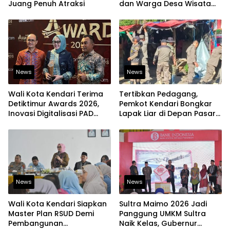
Juang Penuh Atraksi
dan Warga Desa Wisata
Namu Sudah Bisa
Mengakses Transaksi
Digital
News
News
Wali Kota Kendari Terima
Tertibkan Pedagang,
Detiktimur Awards 2026,
Pemkot Kendari Bongkar
Inovasi Digitalisasi PAD
Lapak Liar di Depan Pasar
Diakui Tingkat Nasional
Sentral
News
News
Wali Kota Kendari Siapkan
Sultra Maimo 2026 Jadi
Master Plan RSUD Demi
Panggung UMKM Sultra
Pembangunan
Naik Kelas, Gubernur