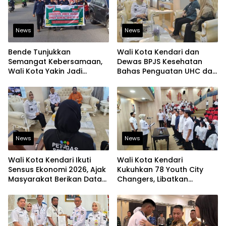
News
News
Bende Tunjukkan
Wali Kota Kendari dan
Semangat Kebersamaan,
Dewas BPJS Kesehatan
Wali Kota Yakin Jadi
Bahas Penguatan UHC dan
Contoh bagi Kelurahan
Peningkatan Layanan
Lain
Kesehatan
News
News
Wali Kota Kendari Ikuti
Wali Kota Kendari
Sensus Ekonomi 2026, Ajak
Kukuhkan 78 Youth City
Masyarakat Berikan Data
Changers, Libatkan
yang Jujur
Generasi Muda Dorong
Perubahan Kota