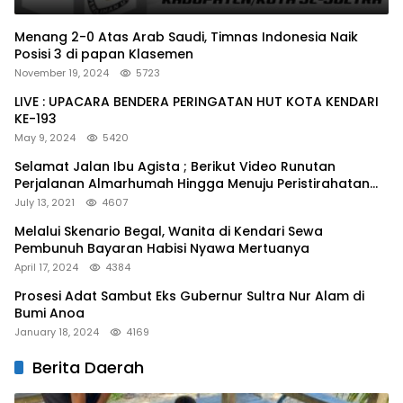
Menang 2-0 Atas Arab Saudi, Timnas Indonesia Naik
Posisi 3 di papan Klasemen
November 19, 2024
5723
LIVE : UPACARA BENDERA PERINGATAN HUT KOTA KENDARI
KE-193
May 9, 2024
5420
Selamat Jalan Ibu Agista ; Berikut Video Runutan
Perjalanan Almarhumah Hingga Menuju Peristirahatan
Terakhir
July 13, 2021
4607
Melalui Skenario Begal, Wanita di Kendari Sewa
Pembunuh Bayaran Habisi Nyawa Mertuanya
April 17, 2024
4384
Prosesi Adat Sambut Eks Gubernur Sultra Nur Alam di
Bumi Anoa
January 18, 2024
4169
Berita Daerah