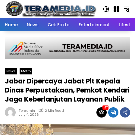
Skip
to
content
Home
News
Cek Fakta
Entertainment
Lifestyl
News
Metro
Jabar Dipercaya Jabat Plt Kepala
Dinas Perpustakaan, Pemkot Kendari
Jaga Keberlanjutan Layanan Publik
417
Teradmin
2 Min Read
July 4, 2026