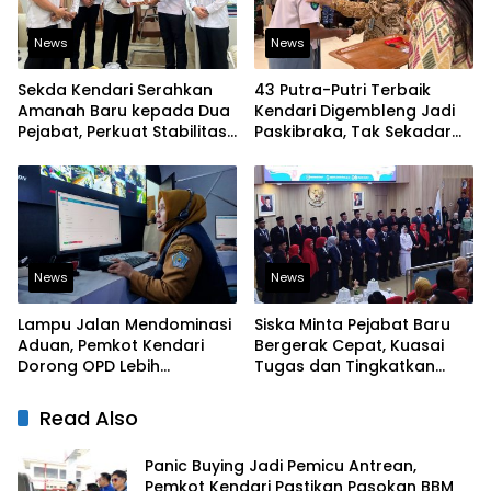
News
News
Sekda Kendari Serahkan
43 Putra-Putri Terbaik
Amanah Baru kepada Dua
Kendari Digembleng Jadi
Pejabat, Perkuat Stabilitas
Paskibraka, Tak Sekadar
Organisasi Pemerintahan
Latihan Baris-Berbaris
News
News
Lampu Jalan Mendominasi
Siska Minta Pejabat Baru
Aduan, Pemkot Kendari
Bergerak Cepat, Kuasai
Dorong OPD Lebih
Tugas dan Tingkatkan
Responsif Tangani
Kinerja Pelayanan
Laporan Warga
Read Also
Panic Buying Jadi Pemicu Antrean,
Pemkot Kendari Pastikan Pasokan BBM