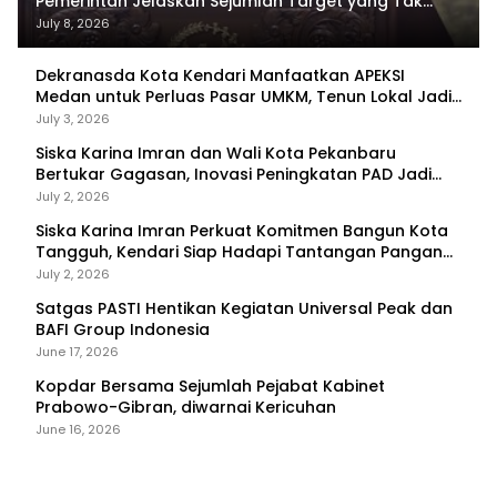
Pemerintah Jelaskan Sejumlah Target yang Tak
Tercapai
July 8, 2026
Dekranasda Kota Kendari Manfaatkan APEKSI
Medan untuk Perluas Pasar UMKM, Tenun Lokal Jadi
Primadona
July 3, 2026
Siska Karina Imran dan Wali Kota Pekanbaru
Bertukar Gagasan, Inovasi Peningkatan PAD Jadi
Fokus Diskusi
July 2, 2026
Siska Karina Imran Perkuat Komitmen Bangun Kota
Tangguh, Kendari Siap Hadapi Tantangan Pangan
dan Bencana
July 2, 2026
Satgas PASTI Hentikan Kegiatan Universal Peak dan
BAFI Group Indonesia
June 17, 2026
Kopdar Bersama Sejumlah Pejabat Kabinet
Prabowo-Gibran, diwarnai Kericuhan
June 16, 2026