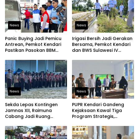
News
News
Panic Buying Jadi Pemicu
Irigasi Bersih Jadi Gerakan
Antrean, Pemkot Kendari
Bersama, Pemkot Kendari
Pastikan Pasokan BBM
dan BWS Sulawesi IV
Tetap Aman
Perkuat Ketahanan
Pangan
News
News
Sekda Lepas Kontingen
PUPR Kendari Gandeng
Jamnas XII, Raimuna
Kejaksaan Kawal Tiga
Cabang Jadi Ruang
Program Strategis,
Lahirkan Pramuka Kreatif
Tegaskan Komitmen
dan Berjiwa Pemimpin
Bangun Infrastruktur
Berintegritas