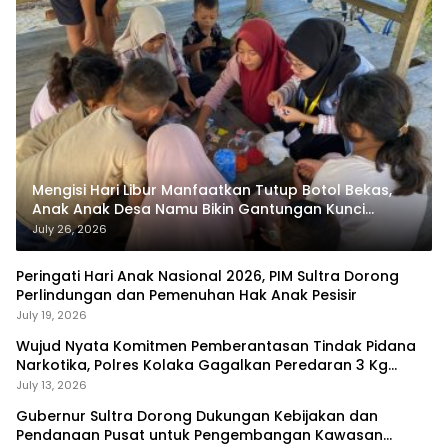
Mengisi Hari Libur Manfaatkan Tutup Botol Bekas,
Anak Anak Desa Namu Bikin Gantungan Kunci
Bernilai Ekonomi
July 26, 2026
Peringati Hari Anak Nasional 2026, PIM Sultra Dorong
Perlindungan dan Pemenuhan Hak Anak Pesisir
July 19, 2026
Wujud Nyata Komitmen Pemberantasan Tindak Pidana
Narkotika, Polres Kolaka Gagalkan Peredaran 3 Kg
Sabu-Sabu
July 13, 2026
Gubernur Sultra Dorong Dukungan Kebijakan dan
Pendanaan Pusat untuk Pengembangan Kawasan