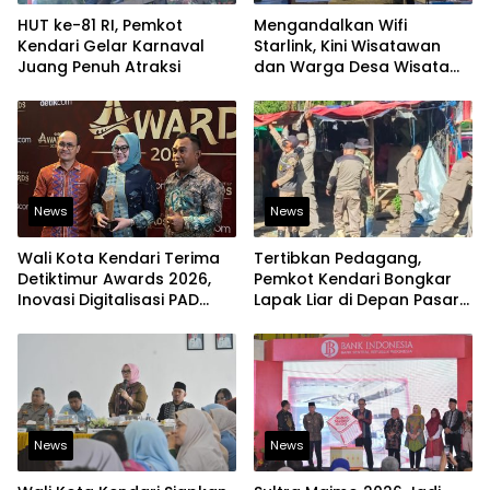
HUT ke-81 RI, Pemkot
Mengandalkan Wifi
Kendari Gelar Karnaval
Starlink, Kini Wisatawan
Juang Penuh Atraksi
dan Warga Desa Wisata
Namu Sudah Bisa
Mengakses Transaksi
Digital
News
News
Wali Kota Kendari Terima
Tertibkan Pedagang,
Detiktimur Awards 2026,
Pemkot Kendari Bongkar
Inovasi Digitalisasi PAD
Lapak Liar di Depan Pasar
Diakui Tingkat Nasional
Sentral
News
News