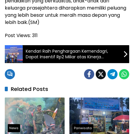
pendidikan yang berkualitas, anak-anak dari
keluarga prasejahtera diharapkan memiliki peluang
yang lebih besar untuk meraih masa depan yang
lebih baik.(SM)
Post Views:
311
Kendari Raih Penghargaan Kemendagri,
Dapat Insentif Rp2 Miliar atas Kinerja
Turunkan Pengangguran
Related Posts
News
Pariwisata