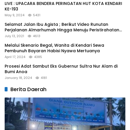
LIVE : UPACARA BENDERA PERINGATAN HUT KOTA KENDARI
KE-193
May 9, 2024
5431
Selamat Jalan Ibu Agista ; Berikut Video Runutan
Perjalanan Almarhumah Hingga Menuju Peristirahatan
Terakhir
July 13, 2021
4613
Melalui Skenario Begal, Wanita di Kendari Sewa
Pembunuh Bayaran Habisi Nyawa Mertuanya
April 17, 2024
4385
Prosesi Adat Sambut Eks Gubernur Sultra Nur Alam di
Bumi Anoa
January 18, 2024
4181
Berita Daerah