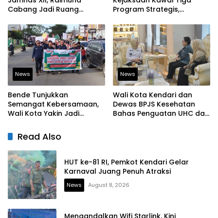
Jamnas XII, Raimuna
Kejaksaan Kawal Tiga
Cabang Jadi Ruang
Program Strategis,
Lahirkan Pramuka Kreatif
Tegaskan Komitmen
dan Berjiwa Pemimpin
Bangun Infrastruktur
Berintegritas
News
News
Bende Tunjukkan
Wali Kota Kendari dan
Semangat Kebersamaan,
Dewas BPJS Kesehatan
Wali Kota Yakin Jadi
Bahas Penguatan UHC dan
Contoh bagi Kelurahan
Peningkatan Layanan
Lain
Kesehatan
Read Also
HUT ke-81 RI, Pemkot Kendari Gelar
Karnaval Juang Penuh Atraksi
News
August 8, 2026
Mengandalkan Wifi Starlink, Kini