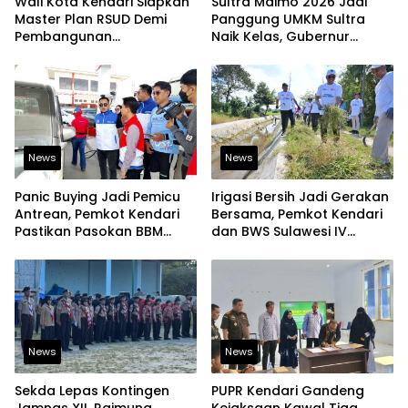
Wali Kota Kendari Siapkan
Sultra Maimo 2026 Jadi
Master Plan RSUD Demi
Panggung UMKM Sultra
Pembangunan
Naik Kelas, Gubernur
Berkelanjutan
Dorong Produk Lokal
Tembus Pasar Ekspor
News
News
Panic Buying Jadi Pemicu
Irigasi Bersih Jadi Gerakan
Antrean, Pemkot Kendari
Bersama, Pemkot Kendari
Pastikan Pasokan BBM
dan BWS Sulawesi IV
Tetap Aman
Perkuat Ketahanan
Pangan
News
News
Sekda Lepas Kontingen
PUPR Kendari Gandeng