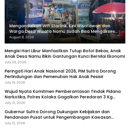
Mengandalkan Wifi Starlink, Kini Wisatawan dan
Warga Desa Wisata Namu Sudah Bisa Mengakses
Transaksi Digital
August 8, 2026
Mengisi Hari Libur Manfaatkan Tutup Botol Bekas, Anak
Anak Desa Namu Bikin Gantungan Kunci Bernilai Ekonomi
July 26, 2026
Peringati Hari Anak Nasional 2026, PIM Sultra Dorong
Perlindungan dan Pemenuhan Hak Anak Pesisir
July 19, 2026
Wujud Nyata Komitmen Pemberantasan Tindak Pidana
Narkotika, Polres Kolaka Gagalkan Peredaran 3 Kg
Sabu-Sabu
July 13, 2026
Gubernur Sultra Dorong Dukungan Kebijakan dan
Pendanaan Pusat untuk Pengembangan Kawasan
Liangkobhori
July 12, 2026