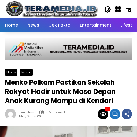
Skip
to
content
Home
News
Cek Fakta
Entertainment
Lifestyl
News
Metro
Menko Polkam Pastikan Sekolah
Rakyat Hadir untuk Masa Depan
Anak Kurang Mampu di Kendari
311
Teradmin
3 Min Read
May 30, 2026