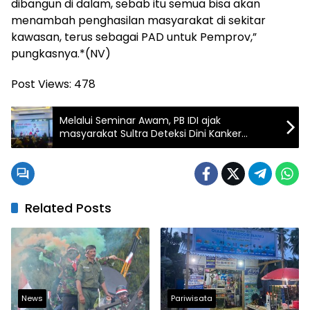
dibangun di dalam, sebab itu semua bisa akan
menambah penghasilan masyarakat di sekitar
kawasan, terus sebagai PAD untuk Pemprov,”
pungkasnya.*(NV)
Post Views:
478
Melalui Seminar Awam, PB IDI ajak
masyarakat Sultra Deteksi Dini Kanker
Payudara dan Serviks
Related Posts
News
Pariwisata