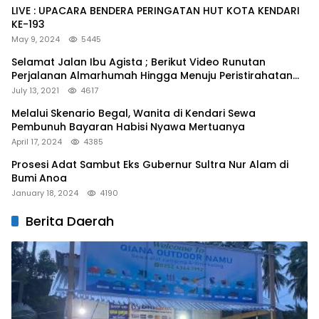
LIVE : UPACARA BENDERA PERINGATAN HUT KOTA KENDARI
KE-193
May 9, 2024
5445
Selamat Jalan Ibu Agista ; Berikut Video Runutan
Perjalanan Almarhumah Hingga Menuju Peristirahatan
Terakhir
July 13, 2021
4617
Melalui Skenario Begal, Wanita di Kendari Sewa
Pembunuh Bayaran Habisi Nyawa Mertuanya
April 17, 2024
4385
Prosesi Adat Sambut Eks Gubernur Sultra Nur Alam di
Bumi Anoa
January 18, 2024
4190
Berita Daerah