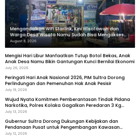
Mengandalkan Wifi Starlink, Kini Wisatawan dan
Warga Desa Wisata Namu Sudah Bisa Mengakses
Transaksi Digital
August 8, 2026
Mengisi Hari Libur Manfaatkan Tutup Botol Bekas, Anak
Anak Desa Namu Bikin Gantungan Kunci Bernilai Ekonomi
July 26, 2026
Peringati Hari Anak Nasional 2026, PIM Sultra Dorong
Perlindungan dan Pemenuhan Hak Anak Pesisir
July 19, 2026
Wujud Nyata Komitmen Pemberantasan Tindak Pidana
Narkotika, Polres Kolaka Gagalkan Peredaran 3 Kg
Sabu-Sabu
July 13, 2026
Gubernur Sultra Dorong Dukungan Kebijakan dan
Pendanaan Pusat untuk Pengembangan Kawasan
Liangkobhori
July 12, 2026