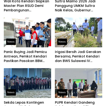
Wali Kota Kendari Siapkan
Sultra Maimo 2026 Jadi
Master Plan RSUD Demi
Panggung UMKM Sultra
Pembangunan
Naik Kelas, Gubernur
Berkelanjutan
Dorong Produk Lokal
Tembus Pasar Ekspor
News
News
Panic Buying Jadi Pemicu
Irigasi Bersih Jadi Gerakan
Antrean, Pemkot Kendari
Bersama, Pemkot Kendari
Pastikan Pasokan BBM
dan BWS Sulawesi IV
Tetap Aman
Perkuat Ketahanan
Pangan
News
News
Sekda Lepas Kontingen
PUPR Kendari Gandeng