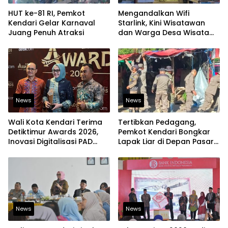
HUT ke-81 RI, Pemkot
Mengandalkan Wifi
Kendari Gelar Karnaval
Starlink, Kini Wisatawan
Juang Penuh Atraksi
dan Warga Desa Wisata
Namu Sudah Bisa
Mengakses Transaksi
Digital
News
News
Wali Kota Kendari Terima
Tertibkan Pedagang,
Detiktimur Awards 2026,
Pemkot Kendari Bongkar
Inovasi Digitalisasi PAD
Lapak Liar di Depan Pasar
Diakui Tingkat Nasional
Sentral
News
News