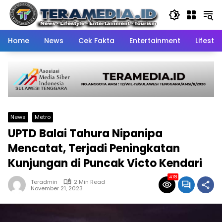
Skip
to
content
Home
News
Cek Fakta
Entertainment
Lifestyl
News
Metro
UPTD Balai Tahura Nipanipa
Mencatat, Terjadi Peningkatan
Kunjungan di Puncak Victo Kendari
478
Teradmin
2 Min Read
November 21, 2023