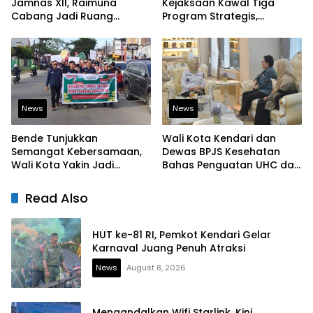
Jamnas XII, Raimuna
Kejaksaan Kawal Tiga
Cabang Jadi Ruang
Program Strategis,
Lahirkan Pramuka Kreatif
Tegaskan Komitmen
dan Berjiwa Pemimpin
Bangun Infrastruktur
Berintegritas
News
News
Bende Tunjukkan
Wali Kota Kendari dan
Semangat Kebersamaan,
Dewas BPJS Kesehatan
Wali Kota Yakin Jadi
Bahas Penguatan UHC dan
Contoh bagi Kelurahan
Peningkatan Layanan
Lain
Kesehatan
Read Also
HUT ke-81 RI, Pemkot Kendari Gelar
Karnaval Juang Penuh Atraksi
News
August 8, 2026
Mengandalkan Wifi Starlink, Kini