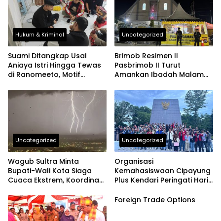
Hukum & Kriminal
Uncategorized
Suami Ditangkap Usai
Brimob Resimen II
Aniaya Istri Hingga Tewas
Pasbrimob II Turut
di Ranomeeto, Motif
Amankan Ibadah Malam
Diduga Cemburu
Natal di Kendari
Uncategorized
Uncategorized
Wagub Sultra Minta
Organisasi
Bupati-Wali Kota Siaga
Kemahasiswaan Cipayung
Cuaca Ekstrem, Koordinasi
Plus Kendari Peringati Hari
dengan BMKG Jangan
Pahlawan dengan Ziarah
Lambat
dan Upacara di Taman
Foreign Trade Options
Makam Pahlawan
Watubangga