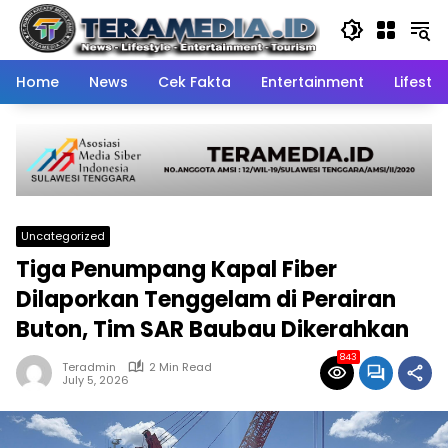
Skip
to
content
Home
News
Cek Fakta
Entertainment
Lifestyl
Uncategorized
Tiga Penumpang Kapal Fiber
Dilaporkan Tenggelam di Perairan
Buton, Tim SAR Baubau Dikerahkan
843
Teradmin
2 Min Read
July 5, 2026