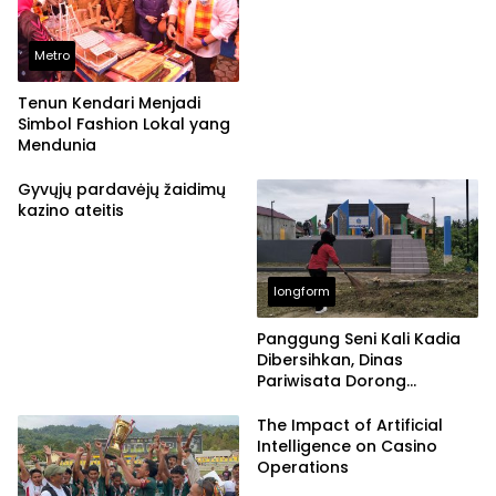
Metro
Tenun Kendari Menjadi
Simbol Fashion Lokal yang
Mendunia
Gyvųjų pardavėjų žaidimų
kazino ateitis
longform
Panggung Seni Kali Kadia
Dibersihkan, Dinas
Pariwisata Dorong
Pemanfaatan Ruang Publik
Kreatif
The Impact of Artificial
Intelligence on Casino
Operations