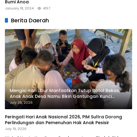
Bumi Anoa
January 18, 2024
4157
Berita Daerah
Mengisi Hari Libur Manfaatkan Tutup Botol Bekas,
Anak Anak Desa Namu Bikin Gantungan Kunci
Bernilai Ekonomi
July 26, 2026
Peringati Hari Anak Nasional 2026, PIM Sultra Dorong
Perlindungan dan Pemenuhan Hak Anak Pesisir
July 19, 2026