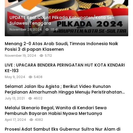
UPDATE Real Count Pilkada Kabupaten/Kota Se-
Sulawesi Tenggara
November 28, 2024
11541
Menang 2-0 Atas Arab Saudi, Timnas Indonesia Naik
Posisi 3 di papan Klasemen
November 19, 2024
5712
LIVE : UPACARA BENDERA PERINGATAN HUT KOTA KENDARI
KE-193
May 9, 2024
5408
Selamat Jalan Ibu Agista ; Berikut Video Runutan
Perjalanan Almarhumah Hingga Menuju Peristirahatan
Terakhir
July 13, 2021
4602
Melalui Skenario Begal, Wanita di Kendari Sewa
Pembunuh Bayaran Habisi Nyawa Mertuanya
April 17, 2024
4382
Prosesi Adat Sambut Eks Gubernur Sultra Nur Alam di