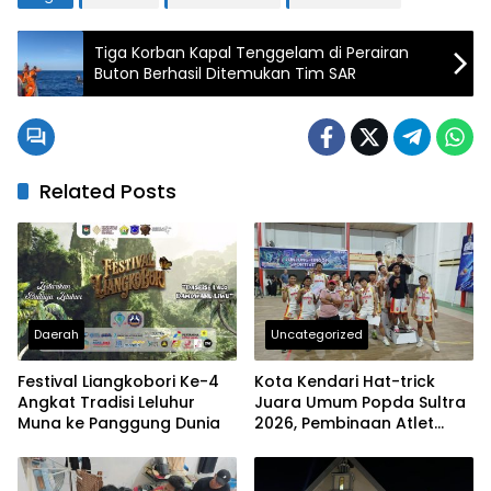
Tiga Korban Kapal Tenggelam di Perairan
Buton Berhasil Ditemukan Tim SAR
Related Posts
Daerah
Uncategorized
Festival Liangkobori Ke-4
Kota Kendari Hat-trick
Angkat Tradisi Leluhur
Juara Umum Popda Sultra
Muna ke Panggung Dunia
2026, Pembinaan Atlet
Pelajar Berbuah Prestasi