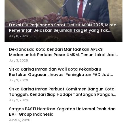
Fraksi PDI Perjuangan Soroti Defisit APBN 2025, Minta
Pemerintah Jelaskan Sejumlah Target yang Tak
Tercapai
July 8, 2026
Dekranasda Kota Kendari Manfaatkan APEKSI
Medan untuk Perluas Pasar UMKM, Tenun Lokal Jadi
Primadona
July 3, 2026
Siska Karina Imran dan Wali Kota Pekanbaru
Bertukar Gagasan, Inovasi Peningkatan PAD Jadi
Fokus Diskusi
July 2, 2026
Siska Karina Imran Perkuat Komitmen Bangun Kota
Tangguh, Kendari Siap Hadapi Tantangan Pangan
dan Bencana
July 2, 2026
Satgas PASTI Hentikan Kegiatan Universal Peak dan
BAFI Group Indonesia
June 17, 2026