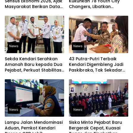
Sensus Ekonomi 2026, Ajak
Kukuhkan 78 Youth City
Masyarakat Berikan Data
Changers, Libatkan
yang Jujur
Generasi Muda Dorong
Perubahan Kota
News
News
Sekda Kendari Serahkan
43 Putra-Putri Terbaik
Amanah Baru kepada Dua
Kendari Digembleng Jadi
Pejabat, Perkuat Stabilitas
Paskibraka, Tak Sekadar
Organisasi Pemerintahan
Latihan Baris-Berbaris
News
News
Lampu Jalan Mendominasi
Siska Minta Pejabat Baru
Aduan, Pemkot Kendari
Bergerak Cepat, Kuasai