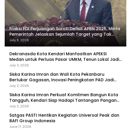
Fraksi PDI Perjuangan Soroti Defisit APBN 2025, Minta
Pemerintah Jelaskan Sejumlah Target yang Tak
Tercapai
July 8, 2026
Dekranasda Kota Kendari Manfaatkan APEKSI
Medan untuk Perluas Pasar UMKM, Tenun Lokal Jadi
Primadona
July 3, 2026
Siska Karina Imran dan Wali Kota Pekanbaru
Bertukar Gagasan, Inovasi Peningkatan PAD Jadi
Fokus Diskusi
July 2, 2026
Siska Karina Imran Perkuat Komitmen Bangun Kota
Tangguh, Kendari Siap Hadapi Tantangan Pangan
dan Bencana
July 2, 2026
Satgas PASTI Hentikan Kegiatan Universal Peak dan
BAFI Group Indonesia
June 17, 2026