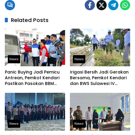
Related Posts
News
News
Panic Buying Jadi Pemicu
Irigasi Bersih Jadi Gerakan
Antrean, Pemkot Kendari
Bersama, Pemkot Kendari
Pastikan Pasokan BBM
dan BWS Sulawesi IV
Tetap Aman
Perkuat Ketahanan
Pangan
News
News