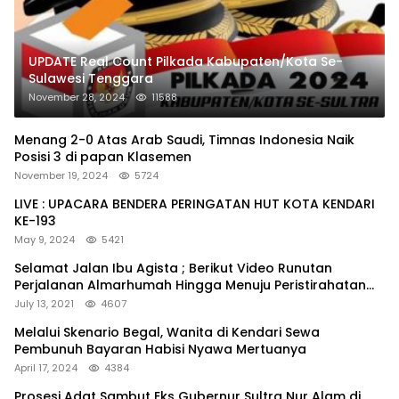
UPDATE Real Count Pilkada Kabupaten/Kota Se-
Sulawesi Tenggara
November 28, 2024
11588
Menang 2-0 Atas Arab Saudi, Timnas Indonesia Naik
Posisi 3 di papan Klasemen
November 19, 2024
5724
LIVE : UPACARA BENDERA PERINGATAN HUT KOTA KENDARI
KE-193
May 9, 2024
5421
Selamat Jalan Ibu Agista ; Berikut Video Runutan
Perjalanan Almarhumah Hingga Menuju Peristirahatan
Terakhir
July 13, 2021
4607
Melalui Skenario Begal, Wanita di Kendari Sewa
Pembunuh Bayaran Habisi Nyawa Mertuanya
April 17, 2024
4384
Prosesi Adat Sambut Eks Gubernur Sultra Nur Alam di