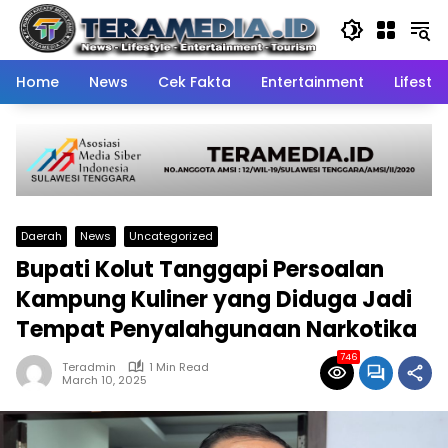
Skip
to
content
Home
News
Cek Fakta
Entertainment
Lifestyl
Daerah
News
Uncategorized
Bupati Kolut Tanggapi Persoalan
Kampung Kuliner yang Diduga Jadi
Tempat Penyalahgunaan Narkotika
746
Teradmin
1 Min Read
March 10, 2025