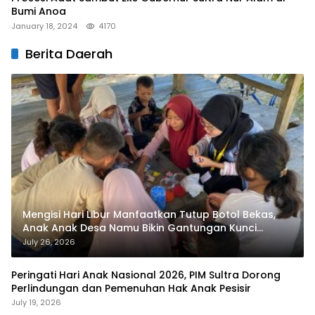
Bumi Anoa
January 18, 2024
4170
Berita Daerah
Mengisi Hari Libur Manfaatkan Tutup Botol Bekas,
Anak Anak Desa Namu Bikin Gantungan Kunci
Bernilai Ekonomi
July 26, 2026
Peringati Hari Anak Nasional 2026, PIM Sultra Dorong
Perlindungan dan Pemenuhan Hak Anak Pesisir
July 19, 2026