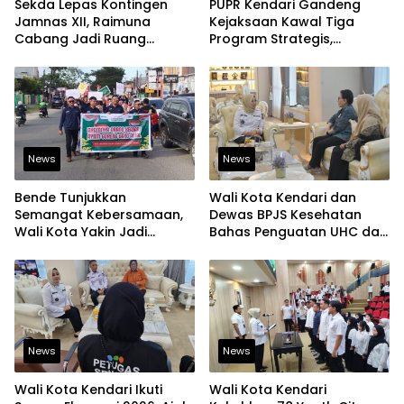
Sekda Lepas Kontingen
PUPR Kendari Gandeng
Jamnas XII, Raimuna
Kejaksaan Kawal Tiga
Cabang Jadi Ruang
Program Strategis,
Lahirkan Pramuka Kreatif
Tegaskan Komitmen
dan Berjiwa Pemimpin
Bangun Infrastruktur
Berintegritas
News
News
Bende Tunjukkan
Wali Kota Kendari dan
Semangat Kebersamaan,
Dewas BPJS Kesehatan
Wali Kota Yakin Jadi
Bahas Penguatan UHC dan
Contoh bagi Kelurahan
Peningkatan Layanan
Lain
Kesehatan
News
News
Wali Kota Kendari Ikuti
Wali Kota Kendari