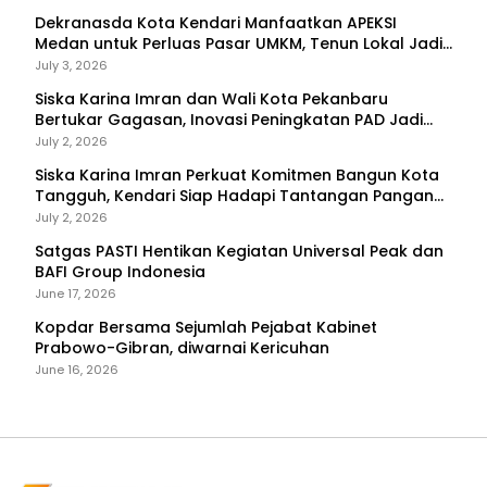
Dekranasda Kota Kendari Manfaatkan APEKSI
Medan untuk Perluas Pasar UMKM, Tenun Lokal Jadi
Primadona
July 3, 2026
Siska Karina Imran dan Wali Kota Pekanbaru
Bertukar Gagasan, Inovasi Peningkatan PAD Jadi
Fokus Diskusi
July 2, 2026
Siska Karina Imran Perkuat Komitmen Bangun Kota
Tangguh, Kendari Siap Hadapi Tantangan Pangan
dan Bencana
July 2, 2026
Satgas PASTI Hentikan Kegiatan Universal Peak dan
BAFI Group Indonesia
June 17, 2026
Kopdar Bersama Sejumlah Pejabat Kabinet
Prabowo-Gibran, diwarnai Kericuhan
June 16, 2026