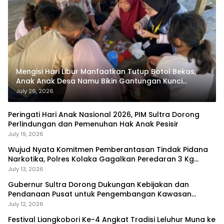
Mengisi Hari Libur Manfaatkan Tutup Botol Bekas,
Anak Anak Desa Namu Bikin Gantungan Kunci
Bernilai Ekonomi
July 26, 2026
Peringati Hari Anak Nasional 2026, PIM Sultra Dorong
Perlindungan dan Pemenuhan Hak Anak Pesisir
July 19, 2026
Wujud Nyata Komitmen Pemberantasan Tindak Pidana
Narkotika, Polres Kolaka Gagalkan Peredaran 3 Kg
Sabu-Sabu
July 13, 2026
Gubernur Sultra Dorong Dukungan Kebijakan dan
Pendanaan Pusat untuk Pengembangan Kawasan
Liangkobhori
July 12, 2026
Festival Liangkobori Ke-4 Angkat Tradisi Leluhur Muna ke