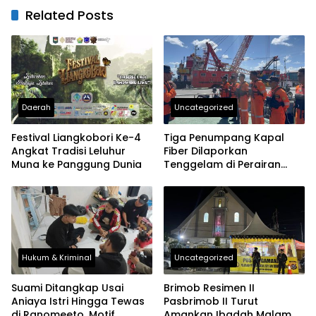
Related Posts
Daerah
Uncategorized
Festival Liangkobori Ke-4
Tiga Penumpang Kapal
Angkat Tradisi Leluhur
Fiber Dilaporkan
Muna ke Panggung Dunia
Tenggelam di Perairan
Buton, Tim SAR Baubau
Dikerahkan
Hukum & Kriminal
Uncategorized
Suami Ditangkap Usai
Brimob Resimen II
Aniaya Istri Hingga Tewas
Pasbrimob II Turut
di Ranomeeto, Motif
Amankan Ibadah Malam