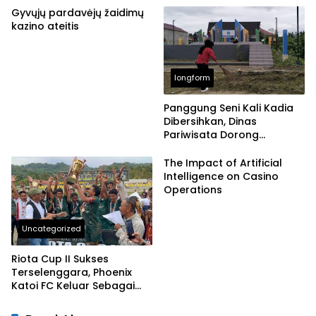
Gyvųjų pardavėjų žaidimų
kazino ateitis
longform
Panggung Seni Kali Kadia
Dibersihkan, Dinas
Pariwisata Dorong
Pemanfaatan Ruang Publik
Kreatif
The Impact of Artificial
Intelligence on Casino
Operations
Uncategorized
Riota Cup II Sukses
Terselenggara, Phoenix
Katoi FC Keluar Sebagai
Juara