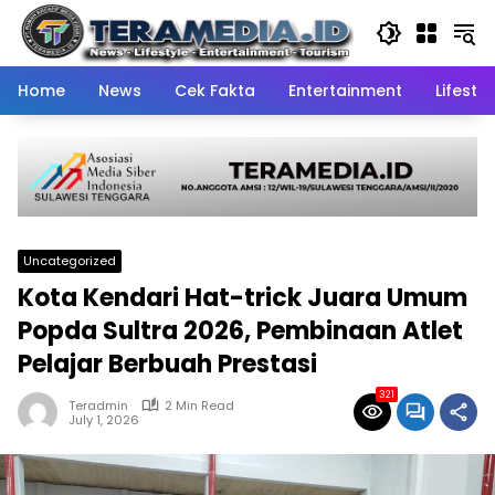
Skip
to
content
Home
News
Cek Fakta
Entertainment
Lifestyl
Uncategorized
Kota Kendari Hat-trick Juara Umum
Popda Sultra 2026, Pembinaan Atlet
Pelajar Berbuah Prestasi
321
Teradmin
2 Min Read
July 1, 2026