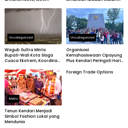
Diduga Cemburu
Natal di Kendari
Uncategorized
Uncategorized
Wagub Sultra Minta
Organisasi
Bupati-Wali Kota Siaga
Kemahasiswaan Cipayung
Cuaca Ekstrem, Koordinasi
Plus Kendari Peringati Hari
dengan BMKG Jangan
Pahlawan dengan Ziarah
Lambat
dan Upacara di Taman
Foreign Trade Options
Makam Pahlawan
Watubangga
Metro
Tenun Kendari Menjadi
Simbol Fashion Lokal yang
Mendunia