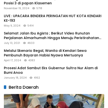
Posisi 3 di papan Klasemen
November 19, 2024
5718
LIVE : UPACARA BENDERA PERINGATAN HUT KOTA KENDARI
KE-193
May 9, 2024
5414
Selamat Jalan Ibu Agista ; Berikut Video Runutan
Perjalanan Almarhumah Hingga Menuju Peristirahatan
Terakhir
July 13, 2021
4603
Melalui Skenario Begal, Wanita di Kendari Sewa
Pembunuh Bayaran Habisi Nyawa Mertuanya
April 17, 2024
4383
Prosesi Adat Sambut Eks Gubernur Sultra Nur Alam di
Bumi Anoa
January 18, 2024
4162
Berita Daerah