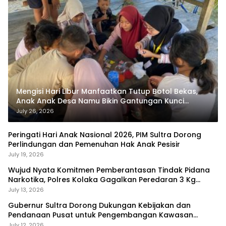
Mengisi Hari Libur Manfaatkan Tutup Botol Bekas,
Anak Anak Desa Namu Bikin Gantungan Kunci
Bernilai Ekonomi
July 26, 2026
Peringati Hari Anak Nasional 2026, PIM Sultra Dorong
Perlindungan dan Pemenuhan Hak Anak Pesisir
July 19, 2026
Wujud Nyata Komitmen Pemberantasan Tindak Pidana
Narkotika, Polres Kolaka Gagalkan Peredaran 3 Kg
Sabu-Sabu
July 13, 2026
Gubernur Sultra Dorong Dukungan Kebijakan dan
Pendanaan Pusat untuk Pengembangan Kawasan
Liangkobhori
July 12, 2026