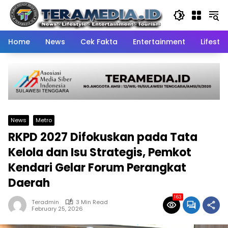
Skip
to
content
Home
News
Cek Fakta
Entertainment
Lifestyl
News
Metro
RKPD 2027 Difokuskan pada Tata
Kelola dan Isu Strategis, Pemkot
Kendari Gelar Forum Perangkat
Daerah
163
Teradmin
3 Min Read
February 25, 2026