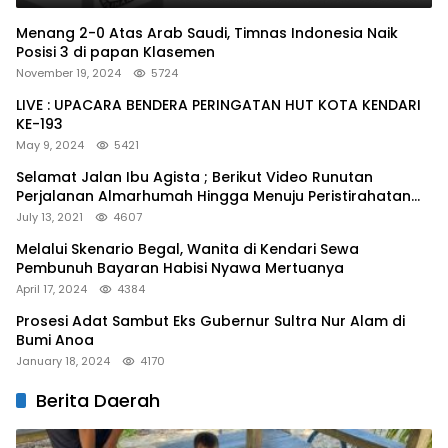
Menang 2-0 Atas Arab Saudi, Timnas Indonesia Naik
Posisi 3 di papan Klasemen
November 19, 2024
5724
LIVE : UPACARA BENDERA PERINGATAN HUT KOTA KENDARI
KE-193
May 9, 2024
5421
Selamat Jalan Ibu Agista ; Berikut Video Runutan
Perjalanan Almarhumah Hingga Menuju Peristirahatan
Terakhir
July 13, 2021
4607
Melalui Skenario Begal, Wanita di Kendari Sewa
Pembunuh Bayaran Habisi Nyawa Mertuanya
April 17, 2024
4384
Prosesi Adat Sambut Eks Gubernur Sultra Nur Alam di
Bumi Anoa
January 18, 2024
4170
Berita Daerah