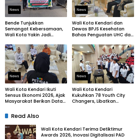
News
News
Bende Tunjukkan
Wali Kota Kendari dan
Semangat Kebersamaan,
Dewas BPJS Kesehatan
Wali Kota Yakin Jadi
Bahas Penguatan UHC dan
Contoh bagi Kelurahan
Peningkatan Layanan
Lain
Kesehatan
News
News
Wali Kota Kendari Ikuti
Wali Kota Kendari
Sensus Ekonomi 2026, Ajak
Kukuhkan 78 Youth City
Masyarakat Berikan Data
Changers, Libatkan
yang Jujur
Generasi Muda Dorong
Perubahan Kota
Read Also
Wali Kota Kendari Terima Detiktimur
Awards 2026, Inovasi Digitalisasi PAD