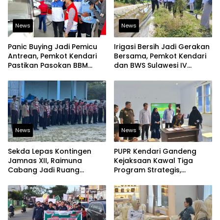
News
News
Panic Buying Jadi Pemicu
Irigasi Bersih Jadi Gerakan
Antrean, Pemkot Kendari
Bersama, Pemkot Kendari
Pastikan Pasokan BBM
dan BWS Sulawesi IV
Tetap Aman
Perkuat Ketahanan
Pangan
News
News
Sekda Lepas Kontingen
PUPR Kendari Gandeng
Jamnas XII, Raimuna
Kejaksaan Kawal Tiga
Cabang Jadi Ruang
Program Strategis,
Lahirkan Pramuka Kreatif
Tegaskan Komitmen
dan Berjiwa Pemimpin
Bangun Infrastruktur
Berintegritas