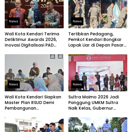
News
News
Wali Kota Kendari Terima
Tertibkan Pedagang,
Detiktimur Awards 2026,
Pemkot Kendari Bongkar
Inovasi Digitalisasi PAD
Lapak Liar di Depan Pasar
Diakui Tingkat Nasional
Sentral
News
News
Wali Kota Kendari Siapkan
Sultra Maimo 2026 Jadi
Master Plan RSUD Demi
Panggung UMKM Sultra
Pembangunan
Naik Kelas, Gubernur
Berkelanjutan
Dorong Produk Lokal
Tembus Pasar Ekspor