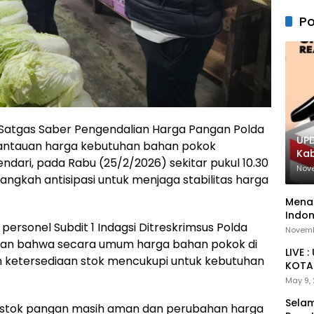
Po
Satgas Saber Pengendalian Harga Pangan Polda
UPD
antauan harga kebutuhan bahan pokok
Ka
ndari, pada Rabu (25/2/2026) sekitar pukul 10.30
Nov
 langkah antisipasi untuk menjaga stabilitas harga
Menan
Indon
ersonel Subdit 1 Indagsi Ditreskrimsus Polda
Novemb
kkan bahwa secara umum harga bahan pokok di
LIVE 
dan ketersediaan stok mencukupi untuk kebutuhan
KOTA 
May 9,
Selam
n, stok pangan masih aman dan perubahan harga