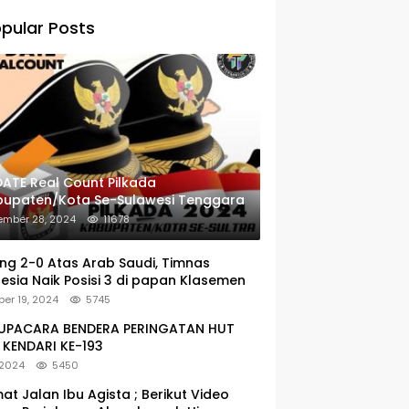
pular Posts
ATE Real Count Pilkada
bupaten/Kota Se-Sulawesi Tenggara
ember 28, 2024
11678
g 2-0 Atas Arab Saudi, Timnas
esia Naik Posisi 3 di papan Klasemen
er 19, 2024
5745
: UPACARA BENDERA PERINGATAN HUT
KENDARI KE-193
 2024
5450
at Jalan Ibu Agista ; Berikut Video