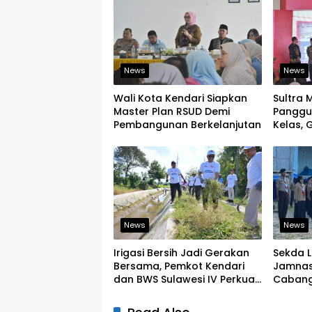
News
News
Wali Kota Kendari Siapkan
Sultra 
Master Plan RSUD Demi
Panggu
Pembangunan Berkelanjutan
Kelas,
Produk
Ekspor
News
News
Irigasi Bersih Jadi Gerakan
Sekda 
Bersama, Pemkot Kendari
Jamnas 
dan BWS Sulawesi IV Perkuat
Cabang
Ketahanan Pangan
Pramuka
Pemimp