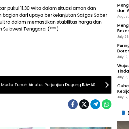
Menga
r pukul 11.30 Wita dalam situasi aman dan
dan 
 bagian dari upaya berkelanjutan Satgas Saber
Menga
August
ultra dalam memastikan stabilitas harga dan
Mengi
h Sulawesi Tenggara. (***)
Bekas
Gantu
July 26
Perin
Doro
Anak 
July 19
Wuju
Tinda
Gaga
July 13
 Media Tanah Air atas Perjanjian Dagang INA-AS
Guber
Kebij
Peng
July 12