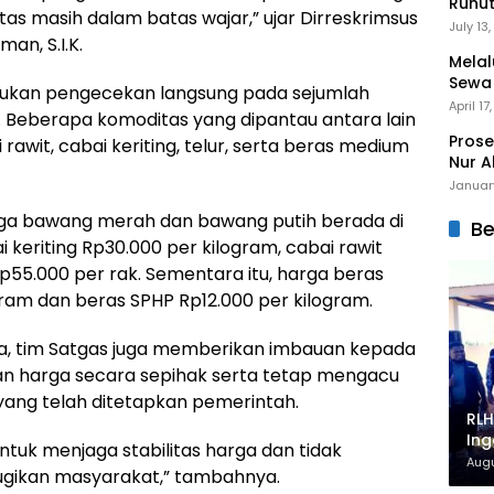
Runu
as masih dalam batas wajar,” ujar Dirreskrimsus
Menuj
July 13
an, S.I.K.
Melal
Sewa
kukan pengecekan langsung pada sejumlah
Mert
April 17
 Beberapa komoditas yang dipantau antara lain
Prose
awit, cabai keriting, telur, serta beras medium
Nur A
Januar
rga bawang merah dan bawang putih berada di
Be
 keriting Rp30.000 per kilogram, cabai rawit
Rp55.000 per rak. Sementara itu, harga beras
ram dan beras SPHP Rp12.000 per kilogram.
a, tim Satgas juga memberikan imbauan kepada
n harga secara sepihak serta tetap mengacu
yang telah ditetapkan pemerintah.
RLH
Ing
uk menjaga stabilitas harga dan tidak
On
Augu
ugikan masyarakat,” tambahnya.