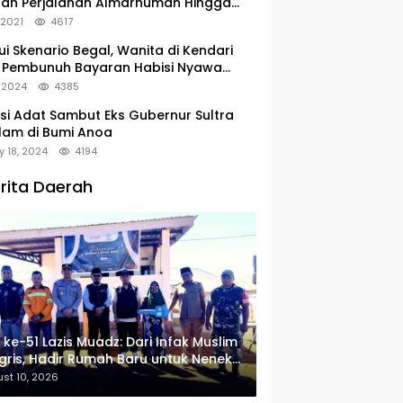
tan Perjalanan Almarhumah Hingga
u Peristirahatan Terakhir
, 2021
4617
ui Skenario Begal, Wanita di Kendari
 Pembunuh Bayaran Habisi Nyawa
uanya
, 2024
4385
si Adat Sambut Eks Gubernur Sultra
lam di Bumi Anoa
y 18, 2024
4194
rita Daerah
 ke-51 Lazis Muadz: Dari Infak Muslim
gris, Hadir Rumah Baru untuk Nenek
deng
st 10, 2026