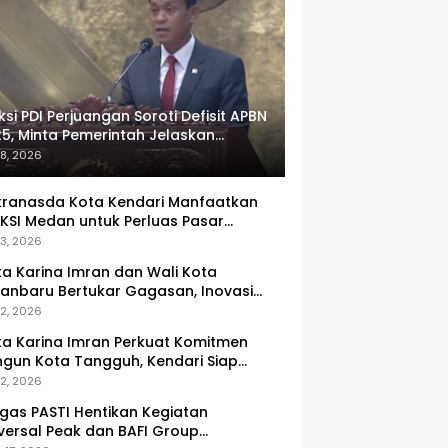
ksi PDI Perjuangan Soroti Defisit APBN
5, Minta Pemerintah Jelaskan
umlah Target yang Tak Tercapai
 8, 2026
ranasda Kota Kendari Manfaatkan
KSI Medan untuk Perluas Pasar
M, Tenun Lokal Jadi Primadona
 3, 2026
ka Karina Imran dan Wali Kota
anbaru Bertukar Gagasan, Inovasi
ingkatan PAD Jadi Fokus Diskusi
 2, 2026
ka Karina Imran Perkuat Komitmen
gun Kota Tangguh, Kendari Siap
dapi Tantangan Pangan dan
 2, 2026
ncana
gas PASTI Hentikan Kegiatan
versal Peak dan BAFI Group