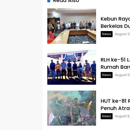
Read Also
Kebun Raya
Berkelas D
News
August 1
RLH ke-51 L
Rumah Bar
News
August 1
HUT ke-81 
Penuh Atra
News
August 8