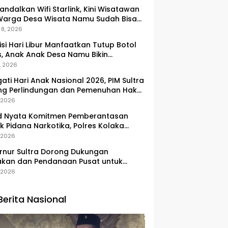
ndalkan Wifi Starlink, Kini Wisatawan
Warga Desa Wisata Namu Sudah Bisa
kses Transaksi Digital
 8, 2026
si Hari Libur Manfaatkan Tutup Botol
, Anak Anak Desa Namu Bikin
ngan Kunci Bernilai Ekonomi
, 2026
gati Hari Anak Nasional 2026, PIM Sultra
ng Perlindungan dan Pemenuhan Hak
Pesisir
, 2026
d Nyata Komitmen Pemberantasan
k Pidana Narkotika, Polres Kolaka
lkan Peredaran 3 Kg Sabu-Sabu
, 2026
nur Sultra Dorong Dukungan
akan dan Pendanaan Pusat untuk
embangan Kawasan Liangkobhori
, 2026
Berita Nasional