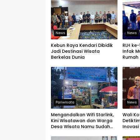
News
News
Kebun Raya Kendari Dibidik
RLH ke-
Jadi Destinasi Wisata
Infak M
Berkelas Dunia
Rumah 
Onden
Pariwisata
News
Mengandalkan Wifi Starlink,
Wali Ko
Kini Wisatawan dan Warga
Detikti
Desa Wisata Namu Sudah
Inovasi 
Bisa Mengakses Transaksi
Tingkat
Digital