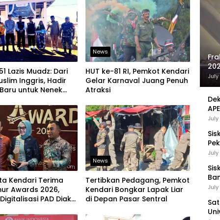
News
Fra
202
51 Lazis Muadz: Dari
HUT ke-81 RI, Pemkot Kendari
Sej
July
uslim Inggris, Hadir
Gelar Karnaval Juang Penuh
Baru untuk Nenek
Atraksi
g
Dek
APE
UMK
July
Sis
Pek
Pen
July
News
Sis
Ban
ta Kendari Terima
Tertibkan Pedagang, Pemkot
Ha
July
mur Awards 2026,
Kendari Bongkar Lapak Liar
Be
Digitalisasi PAD Diakui
di Depan Pasar Sentral
Sat
 Nasional
Uni