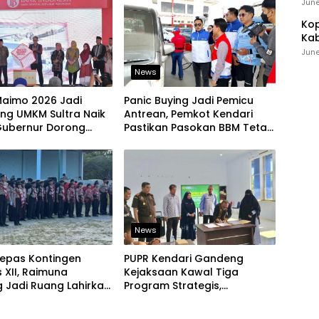
Ind
June
Kop
Kab
Ker
June
News
Maimo 2026 Jadi
Panic Buying Jadi Pemicu
ng UMKM Sultra Naik
Antrean, Pemkot Kendari
 Gubernur Dorong
Pastikan Pasokan BBM Tetap
 Lokal Tembus Pasar
Aman
News
Lepas Kontingen
PUPR Kendari Gandeng
XII, Raimuna
Kejaksaan Kawal Tiga
 Jadi Ruang Lahirkan
Program Strategis,
 Kreatif dan Berjiwa
Tegaskan Komitmen Bangun
in
Infrastruktur Berintegritas