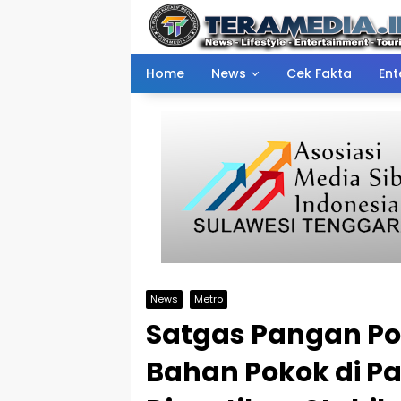
Skip
to
content
Home
News
Cek Fakta
Ent
News
Metro
Satgas Pangan Po
Bahan Pokok di Pa