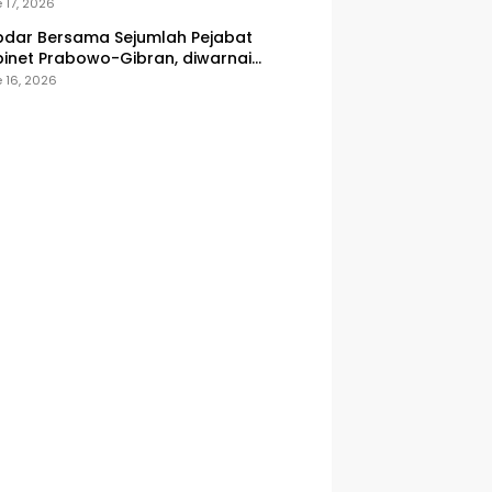
onesia
 17, 2026
dar Bersama Sejumlah Pejabat
inet Prabowo-Gibran, diwarnai
icuhan
 16, 2026