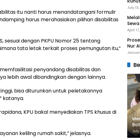
Runu
Menuj
July 13
bilitas itu nanti harus menandatangani formulir
Melal
damping harus merahasiakan pilihan disabilitas
Sewa
Mert
April 17
Prose
PS, sesuai dengan PKPU Nomor 25 tentang
Nur A
imana tata letak terkait proses pemungutan itu,”
Januar
Be
 memfasilitasi penyandang disabilitas dan
a lebih awal dibandingkan dengan lainnya.
nggi, bisa diturunkan untuk peletakannya
” katanya.
rapidana, KPU bakal menyediakan TPS khusus di
Men
Bot
Bik
July
ayanan keliling rumah sakit,” jelasnya.