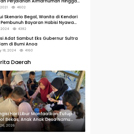
tan Perjalanan Almarhumah Hingga
u Peristirahatan Terakhir
, 2021
4602
ui Skenario Begal, Wanita di Kendari
 Pembunuh Bayaran Habisi Nyawa
uanya
, 2024
4382
si Adat Sambut Eks Gubernur Sultra
lam di Bumi Anoa
y 18, 2024
4160
rita Daerah
gisi Hari Libur Manfaatkan Tutup
ol Bekas, Anak Anak Desa Namu
in Gantungan Kunci Bernilai Ekonomi
 26, 2026