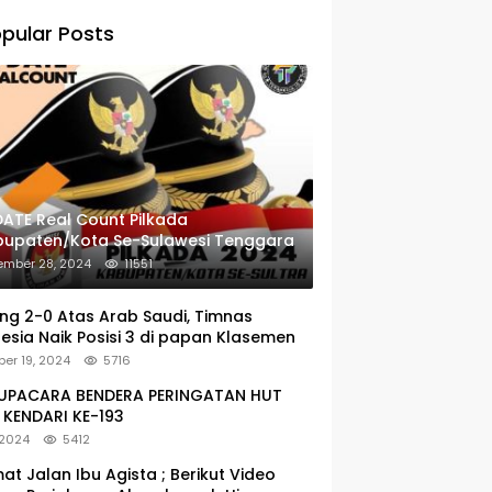
pular Posts
ATE Real Count Pilkada
bupaten/Kota Se-Sulawesi Tenggara
ember 28, 2024
11551
g 2-0 Atas Arab Saudi, Timnas
esia Naik Posisi 3 di papan Klasemen
er 19, 2024
5716
: UPACARA BENDERA PERINGATAN HUT
KENDARI KE-193
 2024
5412
at Jalan Ibu Agista ; Berikut Video