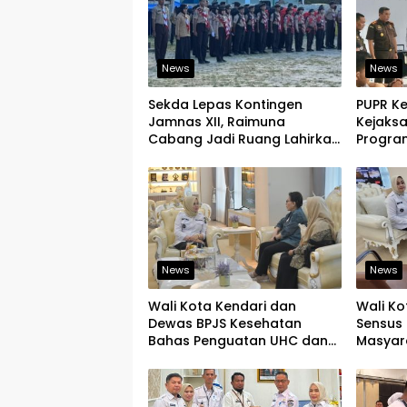
News
News
Sekda Lepas Kontingen
PUPR K
Jamnas XII, Raimuna
Kejaks
Cabang Jadi Ruang Lahirkan
Program
Pramuka Kreatif dan Berjiwa
Tegask
Pemimpin
Infrast
News
News
Wali Kota Kendari dan
Wali Ko
Dewas BPJS Kesehatan
Sensus 
Bahas Penguatan UHC dan
Masyar
Peningkatan Layanan
yang Ju
Kesehatan