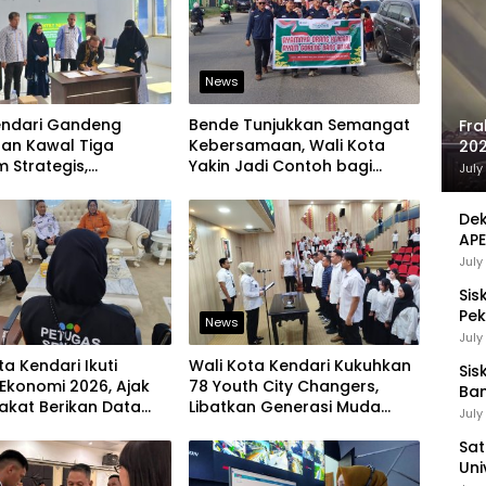
News
endari Gandeng
Bende Tunjukkan Semangat
Fra
aan Kawal Tiga
Kebersamaan, Wali Kota
202
 Strategis,
Yakin Jadi Contoh bagi
Sej
July
an Komitmen Bangun
Kelurahan Lain
ruktur Berintegritas
Dek
APE
UMK
July
Sis
Pek
News
Pen
July
ta Kendari Ikuti
Wali Kota Kendari Kukuhkan
Sis
Ekonomi 2026, Ajak
78 Youth City Changers,
Ban
akat Berikan Data
Libatkan Generasi Muda
Ha
July
jur
Dorong Perubahan Kota
Be
Sat
Uni