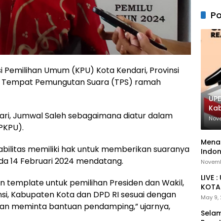
Po
 Pemilihan Umum (KPU) Kota Kendari, Provinsi
an Tempat Pemungutan Suara (TPS) ramah
UPD
Ka
dari, Jumwal Saleh sebagaimana diatur dalam
Nov
PKPU).
Menan
abilitas memiliki hak untuk memberikan suaranya
Indon
a 14 Februari 2024 mendatang.
Novemb
LIVE 
an template untuk pemilihan Presiden dan Wakil,
KOTA 
nsi, Kabupaten Kota dan DPD RI sesuai dengan
May 9,
atan meminta bantuan pendamping,” ujarnya,
Selam