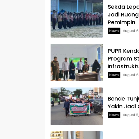
Sekda Lepa
Jadi Ruang
Pemimpin
News
August 6
PUPR Kenda
Program S
Infrastrukt
News
August 6
Bende Tun
Yakin Jadi
News
August 5