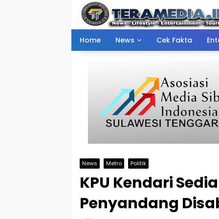
Skip
to
content
Home
News
Cek Fakta
Ent
News
Metro
Politik
KPU Kendari Sedi
Penyandang Disab