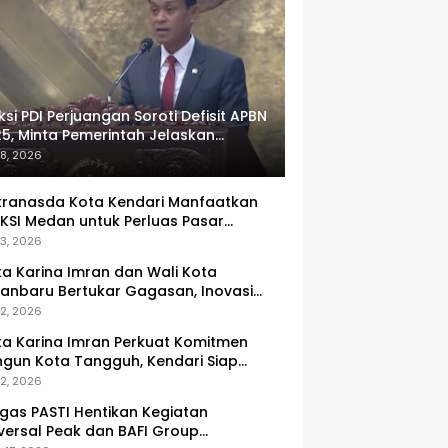
ksi PDI Perjuangan Soroti Defisit APBN
5, Minta Pemerintah Jelaskan
umlah Target yang Tak Tercapai
 8, 2026
ranasda Kota Kendari Manfaatkan
KSI Medan untuk Perluas Pasar
M, Tenun Lokal Jadi Primadona
 3, 2026
ka Karina Imran dan Wali Kota
anbaru Bertukar Gagasan, Inovasi
ingkatan PAD Jadi Fokus Diskusi
 2, 2026
ka Karina Imran Perkuat Komitmen
gun Kota Tangguh, Kendari Siap
dapi Tantangan Pangan dan
 2, 2026
ncana
gas PASTI Hentikan Kegiatan
versal Peak dan BAFI Group