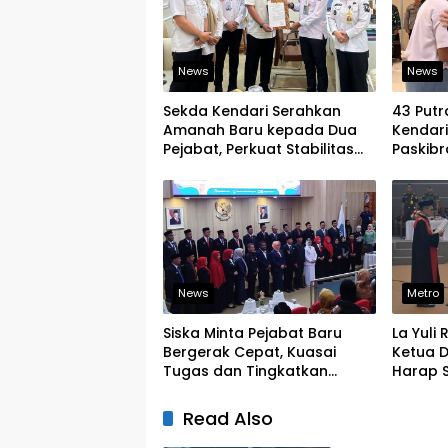
News
News
Sekda Kendari Serahkan
43 Putr
Amanah Baru kepada Dua
Kendar
Pejabat, Perkuat Stabilitas
Paskibr
Organisasi Pemerintahan
Latihan
News
Metro
Siska Minta Pejabat Baru
La Yuli
Bergerak Cepat, Kuasai
Ketua D
Tugas dan Tingkatkan
Harap S
Kinerja Pelayanan
Legislat
Read Also