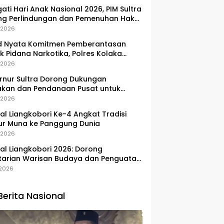
gati Hari Anak Nasional 2026, PIM Sultra
ng Perlindungan dan Pemenuhan Hak
Pesisir
, 2026
d Nyata Komitmen Pemberantasan
k Pidana Narkotika, Polres Kolaka
lkan Peredaran 3 Kg Sabu-Sabu
, 2026
nur Sultra Dorong Dukungan
akan dan Pendanaan Pusat untuk
embangan Kawasan Liangkobhori
, 2026
val Liangkobori Ke-4 Angkat Tradisi
ur Muna ke Panggung Dunia
, 2026
val Liangkobori 2026: Dorong
tarian Warisan Budaya dan Penguatan
omi Masyarakat
, 2026
Berita Nasional