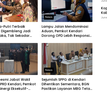
Ind
June
Kop
Kab
Ker
News
June
a-Putri Terbaik
Lampu Jalan Mendominasi
i Digembleng Jadi
Aduan, Pemkot Kendari
aka, Tak Sekadar
Dorong OPD Lebih Responsif
 Baris-Berbaris
Tangani Laporan Warga
News
 Resmi Jabat Wakil
Sejumlah SPPG di Kendari
PRD Kendari, Pemkot
Dihentikan Sementara, BGN
inergi Eksekutif-
Pastikan Layanan MBG Tetap
if Kian Solid
Berjalan