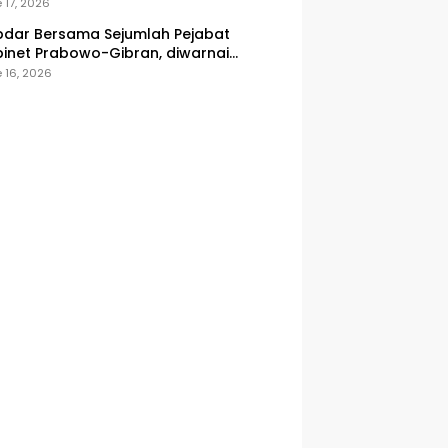
onesia
 17, 2026
dar Bersama Sejumlah Pejabat
inet Prabowo-Gibran, diwarnai
icuhan
 16, 2026