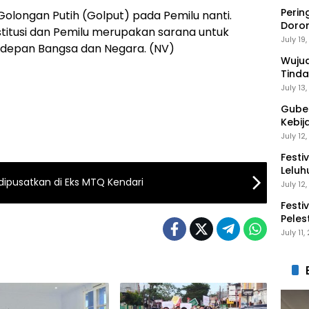
Perin
Golongan Putih (Golput) pada Pemilu nanti.
Doro
itusi dan Pemilu merupakan sarana untuk
Anak 
July 19
depan Bangsa dan Negara. (NV)
Wuju
Tinda
Gaga
July 13
Guber
Kebij
Peng
July 12
Festi
Leluh
 dipusatkan di Eks MTQ Kendari
July 12
Festi
Peles
Ekon
July 11