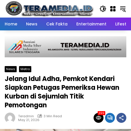
Skip
to
content
Home
News
Cek Fakta
Entertainment
Lifestyl
News
Metro
Jelang Idul Adha, Pemkot Kendari
Siapkan Petugas Pemeriksa Hewan
Kurban di Sejumlah Titik
Pemotongan
399
Teradmin
3 Min Read
May 21, 2026