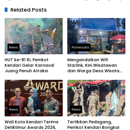
Related Posts
News
Pariwisata
HUT ke-81 RI, Pemkot
Mengandalkan Wifi
Kendari Gelar Karnaval
Starlink, Kini Wisatawan
Juang Penuh Atraksi
dan Warga Desa Wisata
Namu Sudah Bisa
Mengakses Transaksi
Digital
News
News
Wali Kota Kendari Terima
Tertibkan Pedagang,
Detiktimur Awards 2026,
Pemkot Kendari Bongkar