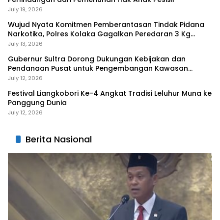
July 19, 2026
Wujud Nyata Komitmen Pemberantasan Tindak Pidana
Narkotika, Polres Kolaka Gagalkan Peredaran 3 Kg
Sabu-Sabu
July 13, 2026
Gubernur Sultra Dorong Dukungan Kebijakan dan
Pendanaan Pusat untuk Pengembangan Kawasan
Liangkobhori
July 12, 2026
Festival Liangkobori Ke-4 Angkat Tradisi Leluhur Muna ke
Panggung Dunia
July 12, 2026
Berita Nasional