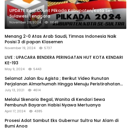
UPDATE Real Count Pilkada Kabupaten/Kota Se-
Sulawesi Tenggara
November 28, 2024
11649
Menang 2-0 Atas Arab Saudi, Timnas Indonesia Naik
Posisi 3 di papan Klasemen
November 19, 2024
5737
LIVE : UPACARA BENDERA PERINGATAN HUT KOTA KENDARI
KE-193
May 9, 2024
5443
Selamat Jalan Ibu Agista ; Berikut Video Runutan
Perjalanan Almarhumah Hingga Menuju Peristirahatan
Terakhir
July 13, 2021
4614
Melalui Skenario Begal, Wanita di Kendari Sewa
Pembunuh Bayaran Habisi Nyawa Mertuanya
April 17, 2024
4385
Prosesi Adat Sambut Eks Gubernur Sultra Nur Alam di
Bumi Anoa