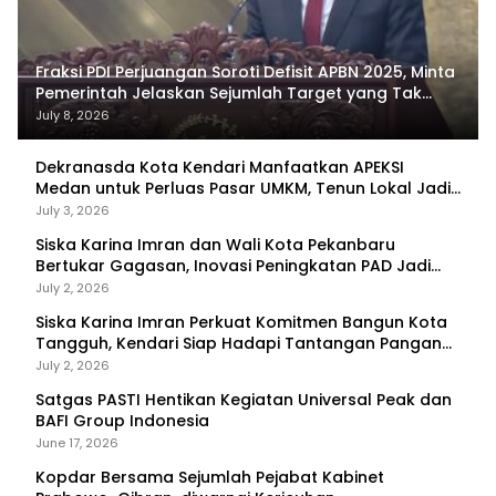
Fraksi PDI Perjuangan Soroti Defisit APBN 2025, Minta
Pemerintah Jelaskan Sejumlah Target yang Tak
Tercapai
July 8, 2026
Dekranasda Kota Kendari Manfaatkan APEKSI
Medan untuk Perluas Pasar UMKM, Tenun Lokal Jadi
Primadona
July 3, 2026
Siska Karina Imran dan Wali Kota Pekanbaru
Bertukar Gagasan, Inovasi Peningkatan PAD Jadi
Fokus Diskusi
July 2, 2026
Siska Karina Imran Perkuat Komitmen Bangun Kota
Tangguh, Kendari Siap Hadapi Tantangan Pangan
dan Bencana
July 2, 2026
Satgas PASTI Hentikan Kegiatan Universal Peak dan
BAFI Group Indonesia
June 17, 2026
Kopdar Bersama Sejumlah Pejabat Kabinet