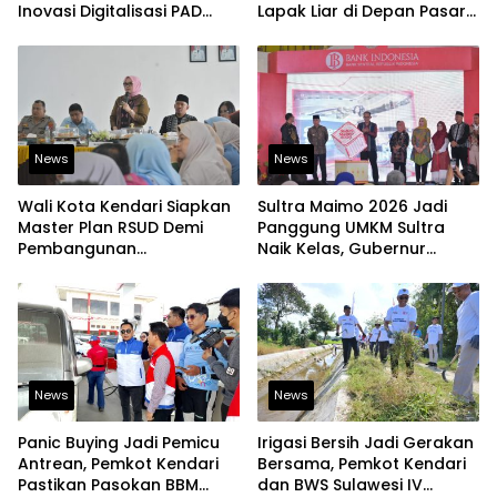
Inovasi Digitalisasi PAD
Lapak Liar di Depan Pasar
Diakui Tingkat Nasional
Sentral
News
News
Wali Kota Kendari Siapkan
Sultra Maimo 2026 Jadi
Master Plan RSUD Demi
Panggung UMKM Sultra
Pembangunan
Naik Kelas, Gubernur
Berkelanjutan
Dorong Produk Lokal
Tembus Pasar Ekspor
News
News
Panic Buying Jadi Pemicu
Irigasi Bersih Jadi Gerakan
Antrean, Pemkot Kendari
Bersama, Pemkot Kendari
Pastikan Pasokan BBM
dan BWS Sulawesi IV