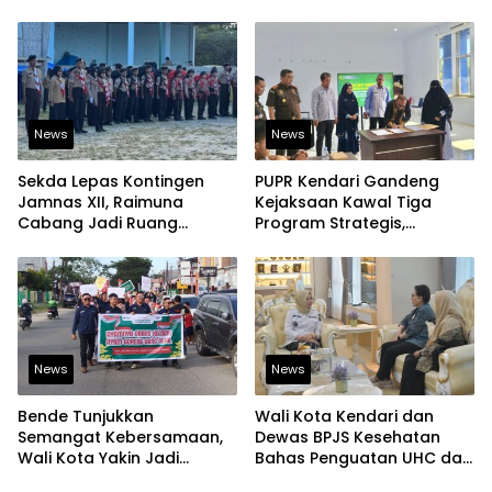
Tetap Aman
Perkuat Ketahanan
Pangan
News
News
Sekda Lepas Kontingen
PUPR Kendari Gandeng
Jamnas XII, Raimuna
Kejaksaan Kawal Tiga
Cabang Jadi Ruang
Program Strategis,
Lahirkan Pramuka Kreatif
Tegaskan Komitmen
dan Berjiwa Pemimpin
Bangun Infrastruktur
Berintegritas
News
News
Bende Tunjukkan
Wali Kota Kendari dan
Semangat Kebersamaan,
Dewas BPJS Kesehatan
Wali Kota Yakin Jadi
Bahas Penguatan UHC dan
Contoh bagi Kelurahan
Peningkatan Layanan