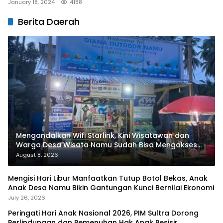
January 18, 2024
4188
Berita Daerah
Mengandalkan Wifi Starlink, Kini Wisatawan dan
Warga Desa Wisata Namu Sudah Bisa Mengakses
Transaksi Digital
August 8, 2026
Mengisi Hari Libur Manfaatkan Tutup Botol Bekas, Anak
Anak Desa Namu Bikin Gantungan Kunci Bernilai Ekonomi
July 26, 2026
Peringati Hari Anak Nasional 2026, PIM Sultra Dorong
Perlindungan dan Pemenuhan Hak Anak Pesisir