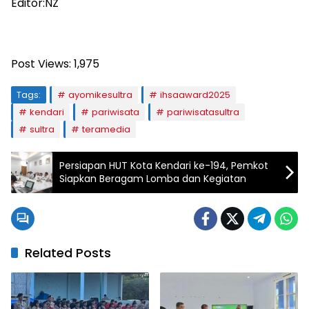
Editor:NZ
Post Views:
1,975
Tags:
ayomikesultra
ihsaaward2025
kendari
pariwisata
pariwisatasultra
sultra
teramedia
Persiapan HUT Kota Kendari ke-194, Pemkot
Siapkan Beragam Lomba dan Kegiatan
Related Posts