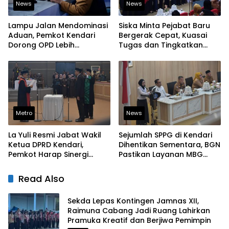
News
News
Lampu Jalan Mendominasi
Siska Minta Pejabat Baru
Aduan, Pemkot Kendari
Bergerak Cepat, Kuasai
Dorong OPD Lebih
Tugas dan Tingkatkan
Responsif Tangani
Kinerja Pelayanan
Laporan Warga
Metro
News
La Yuli Resmi Jabat Wakil
Sejumlah SPPG di Kendari
Ketua DPRD Kendari,
Dihentikan Sementara, BGN
Pemkot Harap Sinergi
Pastikan Layanan MBG
Eksekutif-Legislatif Kian
Tetap Berjalan
Solid
Read Also
Sekda Lepas Kontingen Jamnas XII,
Raimuna Cabang Jadi Ruang Lahirkan
Pramuka Kreatif dan Berjiwa Pemimpin