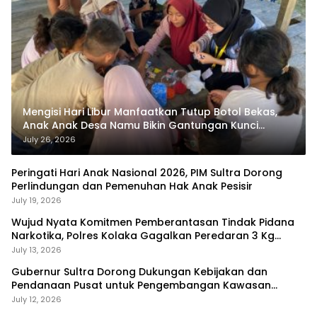
Mengisi Hari Libur Manfaatkan Tutup Botol Bekas,
Anak Anak Desa Namu Bikin Gantungan Kunci
Bernilai Ekonomi
July 26, 2026
Peringati Hari Anak Nasional 2026, PIM Sultra Dorong
Perlindungan dan Pemenuhan Hak Anak Pesisir
July 19, 2026
Wujud Nyata Komitmen Pemberantasan Tindak Pidana
Narkotika, Polres Kolaka Gagalkan Peredaran 3 Kg
Sabu-Sabu
July 13, 2026
Gubernur Sultra Dorong Dukungan Kebijakan dan
Pendanaan Pusat untuk Pengembangan Kawasan
Liangkobhori
July 12, 2026