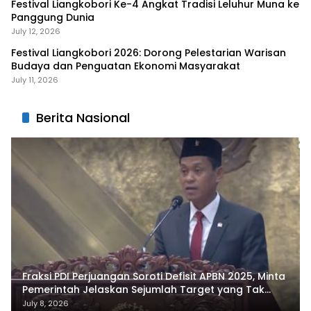
Festival Liangkobori Ke-4 Angkat Tradisi Leluhur Muna ke
Panggung Dunia
July 12, 2026
Festival Liangkobori 2026: Dorong Pelestarian Warisan
Budaya dan Penguatan Ekonomi Masyarakat
July 11, 2026
Berita Nasional
Fraksi PDI Perjuangan Soroti Defisit APBN 2025, Minta
Pemerintah Jelaskan Sejumlah Target yang Tak
Tercapai
July 8, 2026