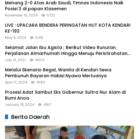
Menang 2-0 Atas Arab Saudi, Timnas Indonesia Naik
Posisi 3 di papan Klasemen
November 19, 2024
5722
LIVE : UPACARA BENDERA PERINGATAN HUT KOTA KENDARI
KE-193
May 9, 2024
5419
Selamat Jalan Ibu Agista ; Berikut Video Runutan
Perjalanan Almarhumah Hingga Menuju Peristirahatan
Terakhir
July 13, 2021
4603
Melalui Skenario Begal, Wanita di Kendari Sewa
Pembunuh Bayaran Habisi Nyawa Mertuanya
April 17, 2024
4383
Prosesi Adat Sambut Eks Gubernur Sultra Nur Alam di
Bumi Anoa
January 18, 2024
4167
Berita Daerah