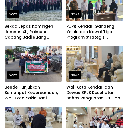
News
News
Sekda Lepas Kontingen
PUPR Kendari Gandeng
Jamnas XII, Raimuna
Kejaksaan Kawal Tiga
Cabang Jadi Ruang
Program Strategis,
Lahirkan Pramuka Kreatif
Tegaskan Komitmen
dan Berjiwa Pemimpin
Bangun Infrastruktur
Berintegritas
News
News
Bende Tunjukkan
Wali Kota Kendari dan
Semangat Kebersamaan,
Dewas BPJS Kesehatan
Wali Kota Yakin Jadi
Bahas Penguatan UHC dan
Contoh bagi Kelurahan
Peningkatan Layanan
Lain
Kesehatan