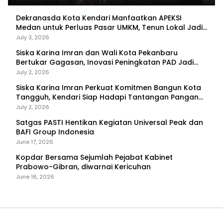
Dekranasda Kota Kendari Manfaatkan APEKSI
Medan untuk Perluas Pasar UMKM, Tenun Lokal Jadi
Primadona
July 3, 2026
Siska Karina Imran dan Wali Kota Pekanbaru
Bertukar Gagasan, Inovasi Peningkatan PAD Jadi
Fokus Diskusi
July 2, 2026
Siska Karina Imran Perkuat Komitmen Bangun Kota
Tangguh, Kendari Siap Hadapi Tantangan Pangan
dan Bencana
July 2, 2026
Satgas PASTI Hentikan Kegiatan Universal Peak dan
BAFI Group Indonesia
June 17, 2026
Kopdar Bersama Sejumlah Pejabat Kabinet
Prabowo-Gibran, diwarnai Kericuhan
June 16, 2026