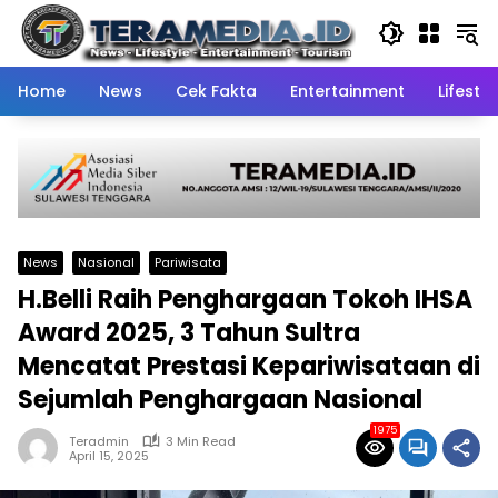
Skip
to
content
Home
News
Cek Fakta
Entertainment
Lifestyl
News
Nasional
Pariwisata
H.Belli Raih Penghargaan Tokoh IHSA
Award 2025, 3 Tahun Sultra
Mencatat Prestasi Kepariwisataan di
Sejumlah Penghargaan Nasional
1975
Teradmin
3 Min Read
April 15, 2025