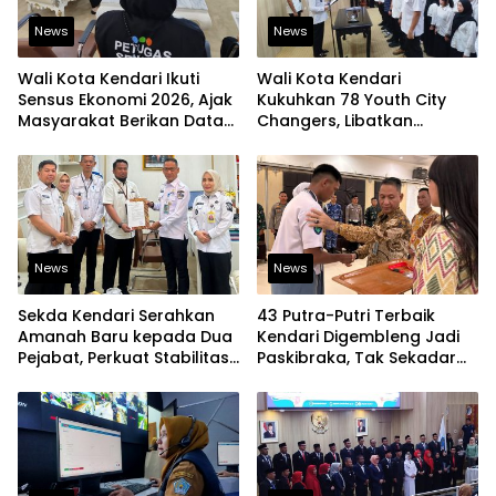
News
News
Wali Kota Kendari Ikuti
Wali Kota Kendari
Sensus Ekonomi 2026, Ajak
Kukuhkan 78 Youth City
Masyarakat Berikan Data
Changers, Libatkan
yang Jujur
Generasi Muda Dorong
Perubahan Kota
News
News
Sekda Kendari Serahkan
43 Putra-Putri Terbaik
Amanah Baru kepada Dua
Kendari Digembleng Jadi
Pejabat, Perkuat Stabilitas
Paskibraka, Tak Sekadar
Organisasi Pemerintahan
Latihan Baris-Berbaris