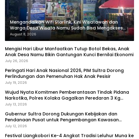
Mengandalkan Wifi Starlink, Kini Wisatawan dan
Warga Desa Wisata Namu Sudah Bisa Mengakses
Transaksi Digital
August 8, 2026
Mengisi Hari Libur Manfaatkan Tutup Botol Bekas, Anak
Anak Desa Namu Bikin Gantungan Kunci Bernilai Ekonomi
July 26, 2026
Peringati Hari Anak Nasional 2026, PIM Sultra Dorong
Perlindungan dan Pemenuhan Hak Anak Pesisir
July 19, 2026
Wujud Nyata Komitmen Pemberantasan Tindak Pidana
Narkotika, Polres Kolaka Gagalkan Peredaran 3 Kg
Sabu-Sabu
July 13, 2026
Gubernur Sultra Dorong Dukungan Kebijakan dan
Pendanaan Pusat untuk Pengembangan Kawasan
Liangkobhori
July 12, 2026
Festival Liangkobori Ke-4 Angkat Tradisi Leluhur Muna ke