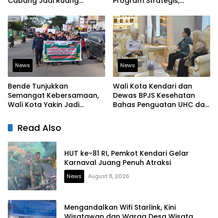
Cabang Jadi Ruang
Program Strategis,
Lahirkan Pramuka Kreatif
Tegaskan Komitmen
dan Berjiwa Pemimpin
Bangun Infrastruktur
Berintegritas
News
News
Bende Tunjukkan
Wali Kota Kendari dan
Semangat Kebersamaan,
Dewas BPJS Kesehatan
Wali Kota Yakin Jadi
Bahas Penguatan UHC dan
Contoh bagi Kelurahan
Peningkatan Layanan
Lain
Kesehatan
Read Also
HUT ke-81 RI, Pemkot Kendari Gelar
Karnaval Juang Penuh Atraksi
News
August 8, 2026
Mengandalkan Wifi Starlink, Kini
Wisatawan dan Warga Desa Wisata