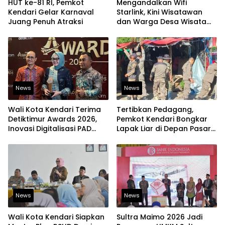
HUT ke-81 RI, Pemkot
Mengandalkan Wifi
Kendari Gelar Karnaval
Starlink, Kini Wisatawan
Juang Penuh Atraksi
dan Warga Desa Wisata
Namu Sudah Bisa
Mengakses Transaksi
Digital
News
News
Wali Kota Kendari Terima
Tertibkan Pedagang,
Detiktimur Awards 2026,
Pemkot Kendari Bongkar
Inovasi Digitalisasi PAD
Lapak Liar di Depan Pasar
Diakui Tingkat Nasional
Sentral
News
News
Wali Kota Kendari Siapkan
Sultra Maimo 2026 Jadi