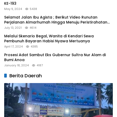
KE-193
May 9, 2024
5438
Selamat Jalan Ibu Agista ; Berikut Video Runutan
Perjalanan Almarhumah Hingga Menuju Peristirahatan
Terakhir
July 13, 2021
4614
Melalui Skenario Begal, Wanita di Kendari Sewa
Pembunuh Bayaran Habisi Nyawa Mertuanya
April 17, 2024
4385
Prosesi Adat Sambut Eks Gubernur Sultra Nur Alam di
Bumi Anoa
January 18, 2024
4187
Berita Daerah