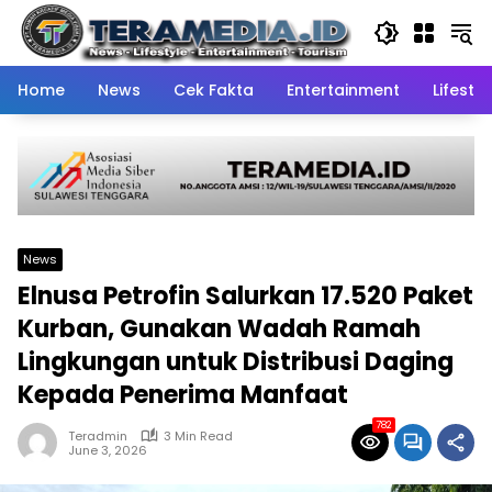
Skip
to
content
Home
News
Cek Fakta
Entertainment
Lifestyl
News
Elnusa Petrofin Salurkan 17.520 Paket
Kurban, Gunakan Wadah Ramah
Lingkungan untuk Distribusi Daging
Kepada Penerima Manfaat
782
Teradmin
3 Min Read
June 3, 2026