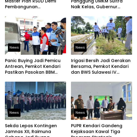
Master Plan RSUD Demi
Panggung UMKM Sultra
Pembangunan
Naik Kelas, Gubernur
Berkelanjutan
Dorong Produk Lokal
Tembus Pasar Ekspor
News
News
Panic Buying Jadi Pemicu
Irigasi Bersih Jadi Gerakan
Antrean, Pemkot Kendari
Bersama, Pemkot Kendari
Pastikan Pasokan BBM
dan BWS Sulawesi IV
Tetap Aman
Perkuat Ketahanan
Pangan
News
News
Sekda Lepas Kontingen
PUPR Kendari Gandeng
Jamnas XII, Raimuna
Kejaksaan Kawal Tiga