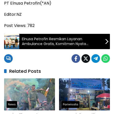
PT Elnusa Petrofin(*AN)
Editor:NZ
Post Views:
782
Elnusa Petrofin Resmikan Layanan
Ambulance Gratis, Komitmen Nyata
Wujudkan Energi untuk Kebaikan dan
Keberlanjutan Sosial Untuk Warga Cilandak
Timur
Related Posts
News
Pariwisata