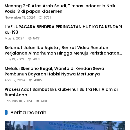
Menang 2-0 Atas Arab Saudi, Timnas Indonesia Naik
Posisi 3 di papan Klasemen
November 19, 2024
5731
LIVE : UPACARA BENDERA PERINGATAN HUT KOTA KENDARI
KE-193
May 9, 2024
5431
Selamat Jalan Ibu Agista ; Berikut Video Runutan
Perjalanan Almarhumah Hingga Menuju Peristirahatan
Terakhir
July 13, 2021
4613
Melalui Skenario Begal, Wanita di Kendari Sewa
Pembunuh Bayaran Habisi Nyawa Mertuanya
April 17, 2024
4385
Prosesi Adat Sambut Eks Gubernur Sultra Nur Alam di
Bumi Anoa
January 18, 2024
4181
Berita Daerah