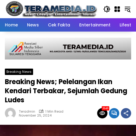
Skip
to
content
Home
News
Cek Fakta
Entertainment
Lifestyl
Breaking News
Breaking News; Pelelangan Ikan
Kendari Terbakar, Sejumlah Gedung
Ludes
1848
Teradmin
1 Min Read
November 25, 2024