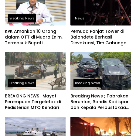
Breaking News
News
KPK Amankan 10 Orang
Pemuda Panjat Tower di
dalam OTT di Muara Enim,
Balandete Berhasil
Termasuk Bupati
Dievakuasi, Tim Gabungan
Bergerak Cepat
Breaking News
Breaking News
BREAKING NEWS : Mayat
Breaking News ; Tabrakan
Perempuan Tergeletak di
Beruntun, Randis Kadispar
Pedisterian MTQ Kendari
dan Kepala Perpustakaan
Pemrov Sultra Ringsek