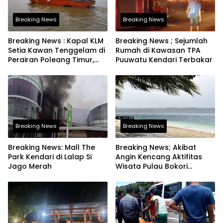
Breaking News
Breaking News
Breaking News : Kapal KLM
Breaking News ; Sejumlah
Setia Kawan Tenggelam di
Rumah di Kawasan TPA
Perairan Poleang Timur,
Puuwatu Kendari Terbakar
Tim SAR Dikerahkan
Breaking News
Breaking News
Breaking News: Mall The
Breaking News; Akibat
Park Kendari di Lalap Si
Angin Kencang Aktifitas
Jago Merah
Wisata Pulau Bokori
Sempat di Hentikan, Kantor
Pengelola Alami Kerusakan