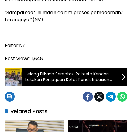
“Sampai saat ini masih dalam proses pemadaman,”
terangnya.*(NV)
Editor:NZ
Post Views:
1,848
Jelang Pilkada Serentak, Polresta Kendari
Lakukan Penjagaan Ketat Pendistribusian
Logistik
Related Posts