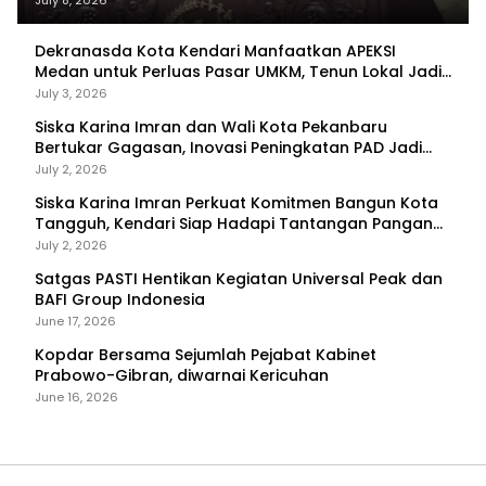
July 8, 2026
Dekranasda Kota Kendari Manfaatkan APEKSI
Medan untuk Perluas Pasar UMKM, Tenun Lokal Jadi
Primadona
July 3, 2026
Siska Karina Imran dan Wali Kota Pekanbaru
Bertukar Gagasan, Inovasi Peningkatan PAD Jadi
Fokus Diskusi
July 2, 2026
Siska Karina Imran Perkuat Komitmen Bangun Kota
Tangguh, Kendari Siap Hadapi Tantangan Pangan
dan Bencana
July 2, 2026
Satgas PASTI Hentikan Kegiatan Universal Peak dan
BAFI Group Indonesia
June 17, 2026
Kopdar Bersama Sejumlah Pejabat Kabinet
Prabowo-Gibran, diwarnai Kericuhan
June 16, 2026