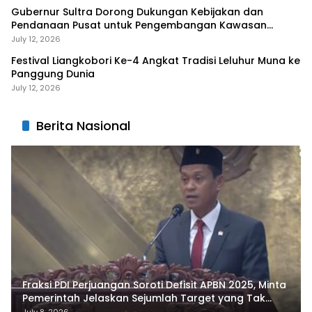
Gubernur Sultra Dorong Dukungan Kebijakan dan
Pendanaan Pusat untuk Pengembangan Kawasan
Liangkobhori
July 12, 2026
Festival Liangkobori Ke-4 Angkat Tradisi Leluhur Muna ke
Panggung Dunia
July 12, 2026
Berita Nasional
Fraksi PDI Perjuangan Soroti Defisit APBN 2025, Minta
Pemerintah Jelaskan Sejumlah Target yang Tak
Tercapai