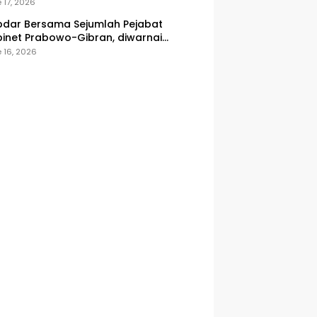
onesia
 17, 2026
dar Bersama Sejumlah Pejabat
inet Prabowo-Gibran, diwarnai
icuhan
 16, 2026