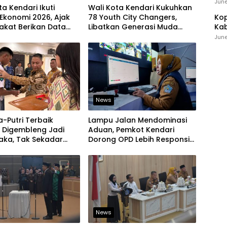
Ind
June
ta Kendari Ikuti
Wali Kota Kendari Kukuhkan
Ekonomi 2026, Ajak
78 Youth City Changers,
Kop
akat Berikan Data
Libatkan Generasi Muda
Kab
jur
Dorong Perubahan Kota
Ker
June
News
a-Putri Terbaik
Lampu Jalan Mendominasi
i Digembleng Jadi
Aduan, Pemkot Kendari
aka, Tak Sekadar
Dorong OPD Lebih Responsif
 Baris-Berbaris
Tangani Laporan Warga
News