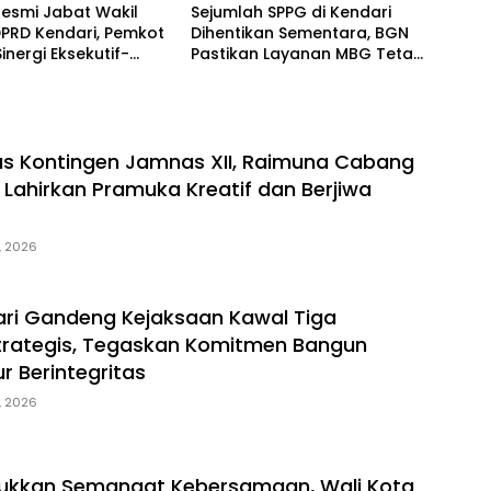
 Resmi Jabat Wakil
Sejumlah SPPG di Kendari
PRD Kendari, Pemkot
Dihentikan Sementara, BGN
inergi Eksekutif-
Pastikan Layanan MBG Tetap
if Kian Solid
Berjalan
s Kontingen Jamnas XII, Raimuna Cabang
 Lahirkan Pramuka Kreatif dan Berjiwa
, 2026
ri Gandeng Kejaksaan Kawal Tiga
trategis, Tegaskan Komitmen Bangun
ur Berintegritas
, 2026
jukkan Semangat Kebersamaan, Wali Kota