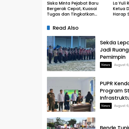
Siska Minta Pejabat Baru
La Yuli
Bergerak Cepat, Kuasai
Ketua D
Tugas dan Tingkatkan
Harap S
Kinerja Pelayanan
Legislat
Read Also
Sekda Lepa
Jadi Ruang
Pemimpin
News
August 6
PUPR Kenda
Program S
Infrastrukt
News
August 6
Bende Tun