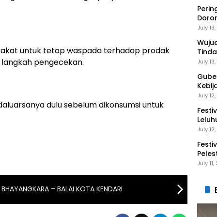
Perin
Doro
Anak 
July 19
Wuju
akat untuk tetap waspada terhadap prodak
Tinda
Gaga
 langkah pengecekan.
July 13
Guber
Kebij
Peng
July 12
kedaluarsanya dulu sebelum dikonsumsi untuk
Festi
Leluh
July 12
Festi
Peles
Ekon
July 11
I BHAYANGKARA – BALAI KOTA KENDARI