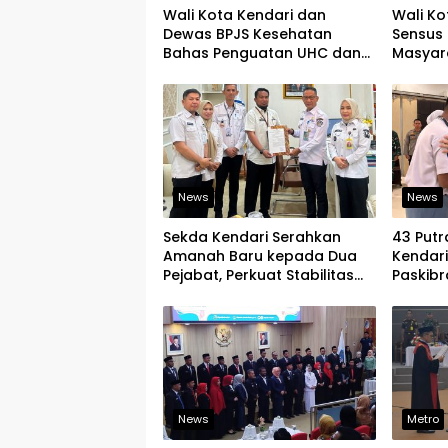
Wali Kota Kendari dan
Wali Ko
Dewas BPJS Kesehatan
Sensus 
Bahas Penguatan UHC dan
Masyar
Peningkatan Layanan
yang Ju
Kesehatan
News
News
Sekda Kendari Serahkan
43 Putr
Amanah Baru kepada Dua
Kendar
Pejabat, Perkuat Stabilitas
Paskibr
Organisasi Pemerintahan
Latihan
News
Metro