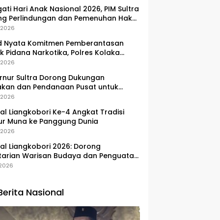
gati Hari Anak Nasional 2026, PIM Sultra
ng Perlindungan dan Pemenuhan Hak
Pesisir
, 2026
d Nyata Komitmen Pemberantasan
k Pidana Narkotika, Polres Kolaka
lkan Peredaran 3 Kg Sabu-Sabu
, 2026
nur Sultra Dorong Dukungan
akan dan Pendanaan Pusat untuk
embangan Kawasan Liangkobhori
, 2026
val Liangkobori Ke-4 Angkat Tradisi
ur Muna ke Panggung Dunia
, 2026
val Liangkobori 2026: Dorong
tarian Warisan Budaya dan Penguatan
omi Masyarakat
, 2026
Berita Nasional