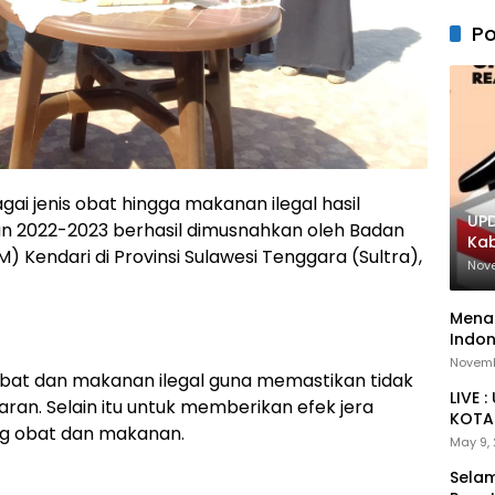
Po
i jenis obat hingga makanan ilegal hasil
UPD
n 2022-2023 berhasil dimusnahkan oleh Badan
Ka
endari di Provinsi Sulawesi Tenggara (Sultra),
Nov
Menan
Indon
Novemb
bat dan makanan ilegal guna memastikan tidak
LIVE 
aran. Selain itu untuk memberikan efek jera
KOTA 
ng obat dan makanan.
May 9,
Selam