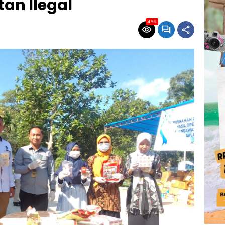
an Ilegal
469