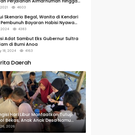
tan Perjalanan Almarhumah Hingga
u Peristirahatan Terakhir
, 2021
4603
ui Skenario Begal, Wanita di Kendari
 Pembunuh Bayaran Habisi Nyawa
uanya
, 2024
4383
si Adat Sambut Eks Gubernur Sultra
lam di Bumi Anoa
y 18, 2024
4163
rita Daerah
gisi Hari Libur Manfaatkan Tutup
ol Bekas, Anak Anak Desa Namu
in Gantungan Kunci Bernilai Ekonomi
 26, 2026