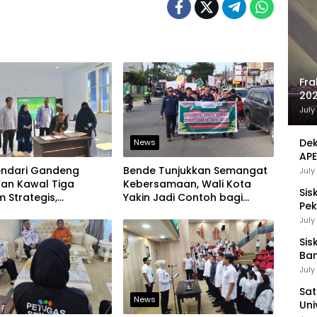
Fra
202
Sej
July
Dek
News
APE
UMK
endari Gandeng
Bende Tunjukkan Semangat
July
aan Kawal Tiga
Kebersamaan, Wali Kota
Sis
 Strategis,
Yakin Jadi Contoh bagi
Pek
an Komitmen Bangun
Kelurahan Lain
Pen
July
ruktur Berintegritas
Sis
Ban
Ha
July
Be
Sat
News
Uni