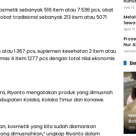
Runu
Menuj
July 13
smetik sebanyak 516 item atau 7.536 pcs, obat
 obat tradisional sebanyak 213 item atau 5071
Melal
Sewa
Mert
April 17
Prose
Nur A
atau 1.367 pcs, suplemen kesehatan 2 item atau
Januar
as 4 item 1277 pcs dengan total nilai ekonomis
Be
ltra, Riyanto mengatakan produk yang dimusnah
 Kabupaten Kolaka, Kolaka Timur dan Konawe.
Men
Bot
an, kosmetik yang kita sudah diamankan
Bik
July
rang dimusnahkan,” ungkap Riyanto dalam