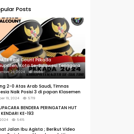
pular Posts
ATE Real Count Pilkada
bupaten/Kota Se-Sulawesi Tenggara
ember 28, 2024
11566
g 2-0 Atas Arab Saudi, Timnas
esia Naik Posisi 3 di papan Klasemen
er 19, 2024
5719
: UPACARA BENDERA PERINGATAN HUT
KENDARI KE-193
 2024
5415
at Jalan Ibu Agista ; Berikut Video