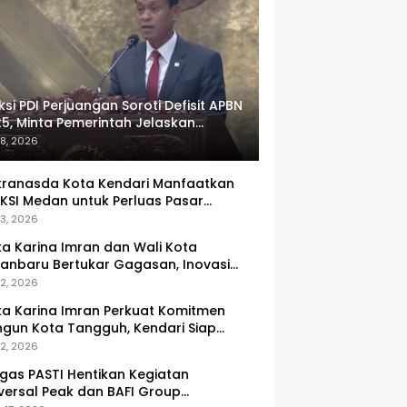
ksi PDI Perjuangan Soroti Defisit APBN
5, Minta Pemerintah Jelaskan
umlah Target yang Tak Tercapai
 8, 2026
ranasda Kota Kendari Manfaatkan
KSI Medan untuk Perluas Pasar
M, Tenun Lokal Jadi Primadona
 3, 2026
ka Karina Imran dan Wali Kota
anbaru Bertukar Gagasan, Inovasi
ingkatan PAD Jadi Fokus Diskusi
 2, 2026
ka Karina Imran Perkuat Komitmen
gun Kota Tangguh, Kendari Siap
dapi Tantangan Pangan dan
 2, 2026
ncana
gas PASTI Hentikan Kegiatan
versal Peak dan BAFI Group