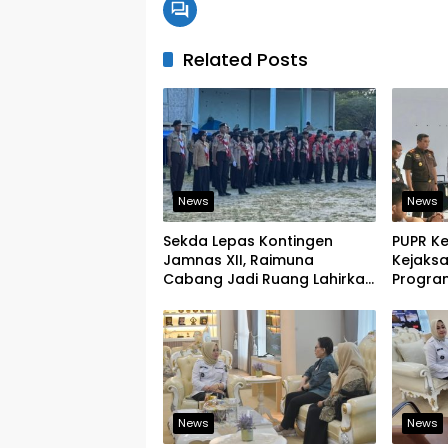
Related Posts
News
News
Sekda Lepas Kontingen
PUPR K
Jamnas XII, Raimuna
Kejaks
Cabang Jadi Ruang Lahirkan
Program
Pramuka Kreatif dan Berjiwa
Tegask
Pemimpin
Infrast
News
News