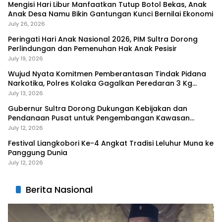
Mengisi Hari Libur Manfaatkan Tutup Botol Bekas, Anak
Anak Desa Namu Bikin Gantungan Kunci Bernilai Ekonomi
July 26, 2026
Peringati Hari Anak Nasional 2026, PIM Sultra Dorong
Perlindungan dan Pemenuhan Hak Anak Pesisir
July 19, 2026
Wujud Nyata Komitmen Pemberantasan Tindak Pidana
Narkotika, Polres Kolaka Gagalkan Peredaran 3 Kg
Sabu-Sabu
July 13, 2026
Gubernur Sultra Dorong Dukungan Kebijakan dan
Pendanaan Pusat untuk Pengembangan Kawasan
Liangkobhori
July 12, 2026
Festival Liangkobori Ke-4 Angkat Tradisi Leluhur Muna ke
Panggung Dunia
July 12, 2026
Berita Nasional