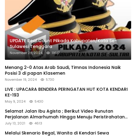
UPDATE Real Count Pilkada Kabupaten/Kota Se-
Sulawesi Tenggara
November 28, 2024
11617
Menang 2-0 Atas Arab Saudi, Timnas Indonesia Naik
Posisi 3 di papan Klasemen
November 19, 2024
5730
LIVE : UPACARA BENDERA PERINGATAN HUT KOTA KENDARI
KE-193
May 9, 2024
5430
Selamat Jalan Ibu Agista ; Berikut Video Runutan
Perjalanan Almarhumah Hingga Menuju Peristirahatan
Terakhir
July 13, 2021
4613
Melalui Skenario Begal, Wanita di Kendari Sewa