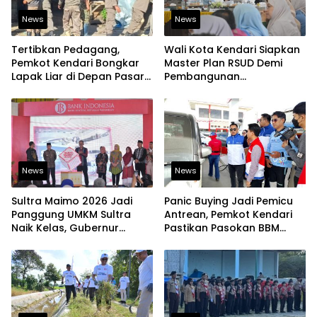
News
News
Tertibkan Pedagang,
Wali Kota Kendari Siapkan
Pemkot Kendari Bongkar
Master Plan RSUD Demi
Lapak Liar di Depan Pasar
Pembangunan
Sentral
Berkelanjutan
News
News
Sultra Maimo 2026 Jadi
Panic Buying Jadi Pemicu
Panggung UMKM Sultra
Antrean, Pemkot Kendari
Naik Kelas, Gubernur
Pastikan Pasokan BBM
Dorong Produk Lokal
Tetap Aman
Tembus Pasar Ekspor