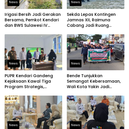
News
News
Irigasi Bersih Jadi Gerakan
Sekda Lepas Kontingen
Bersama, Pemkot Kendari
Jamnas XII, Raimuna
dan BWS Sulawesi IV
Cabang Jadi Ruang
Perkuat Ketahanan
Lahirkan Pramuka Kreatif
Pangan
dan Berjiwa Pemimpin
News
News
PUPR Kendari Gandeng
Bende Tunjukkan
Kejaksaan Kawal Tiga
Semangat Kebersamaan,
Program Strategis,
Wali Kota Yakin Jadi
Tegaskan Komitmen
Contoh bagi Kelurahan
Bangun Infrastruktur
Lain
Berintegritas
News
News