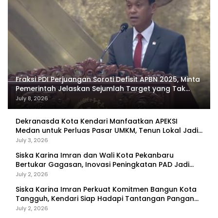
Fraksi PDI Perjuangan Soroti Defisit APBN 2025, Minta
Pemerintah Jelaskan Sejumlah Target yang Tak
Tercapai
July 8, 2026
Dekranasda Kota Kendari Manfaatkan APEKSI
Medan untuk Perluas Pasar UMKM, Tenun Lokal Jadi
Primadona
July 3, 2026
Siska Karina Imran dan Wali Kota Pekanbaru
Bertukar Gagasan, Inovasi Peningkatan PAD Jadi
Fokus Diskusi
July 2, 2026
Siska Karina Imran Perkuat Komitmen Bangun Kota
Tangguh, Kendari Siap Hadapi Tantangan Pangan
dan Bencana
July 2, 2026