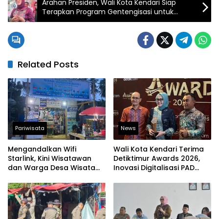
Arahan Presiden, Wali Kota Kendari Siap
Terapkan Program Gentengisasi untuk
Bangunan Baru
Related Posts
Pariwisata
News
Mengandalkan Wifi
Wali Kota Kendari Terima
Starlink, Kini Wisatawan
Detiktimur Awards 2026,
dan Warga Desa Wisata
Inovasi Digitalisasi PAD
Namu Sudah Bisa
Diakui Tingkat Nasional
Mengakses Transaksi
Digital