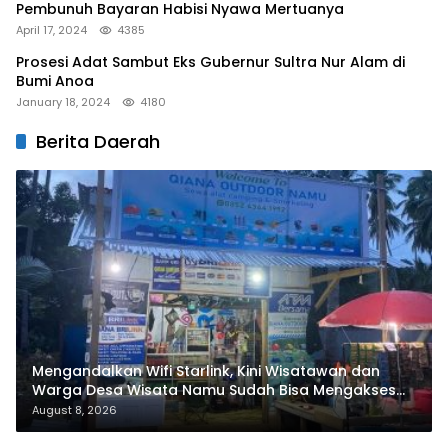
Pembunuh Bayaran Habisi Nyawa Mertuanya
April 17, 2024
4385
Prosesi Adat Sambut Eks Gubernur Sultra Nur Alam di
Bumi Anoa
January 18, 2024
4180
Berita Daerah
Mengandalkan Wifi Starlink, Kini Wisatawan dan
Warga Desa Wisata Namu Sudah Bisa Mengakses
Transaksi Digital
August 8, 2026