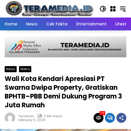
Skip
to
content
Home
News
Cek Fakta
Entertainment
Lifestyl
News
Metro
Wali Kota Kendari Apresiasi PT
Swarna Dwipa Property, Gratiskan
BPHTB–PBB Demi Dukung Program 3
Juta Rumah
176
Teradmin
2 Min Read
February 5, 2026