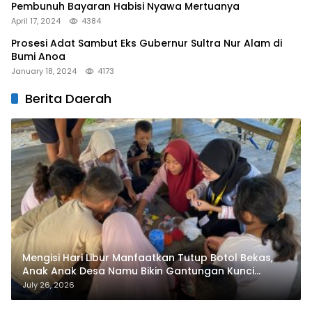
Pembunuh Bayaran Habisi Nyawa Mertuanya
April 17, 2024
4384
Prosesi Adat Sambut Eks Gubernur Sultra Nur Alam di
Bumi Anoa
January 18, 2024
4173
Berita Daerah
Mengisi Hari Libur Manfaatkan Tutup Botol Bekas,
Anak Anak Desa Namu Bikin Gantungan Kunci
Bernilai Ekonomi
July 26, 2026