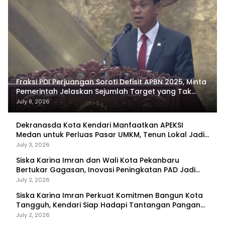
Fraksi PDI Perjuangan Soroti Defisit APBN 2025, Minta
Pemerintah Jelaskan Sejumlah Target yang Tak
Tercapai
July 8, 2026
Dekranasda Kota Kendari Manfaatkan APEKSI
Medan untuk Perluas Pasar UMKM, Tenun Lokal Jadi
Primadona
July 3, 2026
Siska Karina Imran dan Wali Kota Pekanbaru
Bertukar Gagasan, Inovasi Peningkatan PAD Jadi
Fokus Diskusi
July 2, 2026
Siska Karina Imran Perkuat Komitmen Bangun Kota
Tangguh, Kendari Siap Hadapi Tantangan Pangan
dan Bencana
July 2, 2026