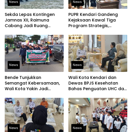
News
News
Sekda Lepas Kontingen
PUPR Kendari Gandeng
Jamnas XII, Raimuna
Kejaksaan Kawal Tiga
Cabang Jadi Ruang
Program Strategis,
Lahirkan Pramuka Kreatif
Tegaskan Komitmen
dan Berjiwa Pemimpin
Bangun Infrastruktur
Berintegritas
News
News
Bende Tunjukkan
Wali Kota Kendari dan
Semangat Kebersamaan,
Dewas BPJS Kesehatan
Wali Kota Yakin Jadi
Bahas Penguatan UHC dan
Contoh bagi Kelurahan
Peningkatan Layanan
Lain
Kesehatan
News
News