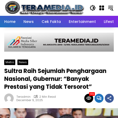
Skip
to
content
Home
News
Cek Fakta
Entertainment
Lifestyl
Metro
News
Sultra Raih Sejumlah Penghargaan
Nasional, Gubernur: “Banyak
Prestasi yang Tidak Tersorot”
169
Teradmin
2 Min Read
December 9, 2025