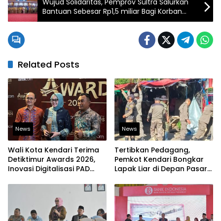
Wujud Solidaritas, Pemprov Sultra Salurkan
Bantuan Sebesar Rp1,5 miliar Bagi Korban
Bencana di Aceh, Sumut dan Sumbar
Related Posts
News
News
Wali Kota Kendari Terima
Tertibkan Pedagang,
Detiktimur Awards 2026,
Pemkot Kendari Bongkar
Inovasi Digitalisasi PAD
Lapak Liar di Depan Pasar
Diakui Tingkat Nasional
Sentral