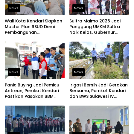
News
News
Wali Kota Kendari Siapkan
Sultra Maimo 2026 Jadi
Master Plan RSUD Demi
Panggung UMKM Sultra
Pembangunan
Naik Kelas, Gubernur
Berkelanjutan
Dorong Produk Lokal
Tembus Pasar Ekspor
News
News
Panic Buying Jadi Pemicu
Irigasi Bersih Jadi Gerakan
Antrean, Pemkot Kendari
Bersama, Pemkot Kendari
Pastikan Pasokan BBM
dan BWS Sulawesi IV
Tetap Aman
Perkuat Ketahanan
Pangan