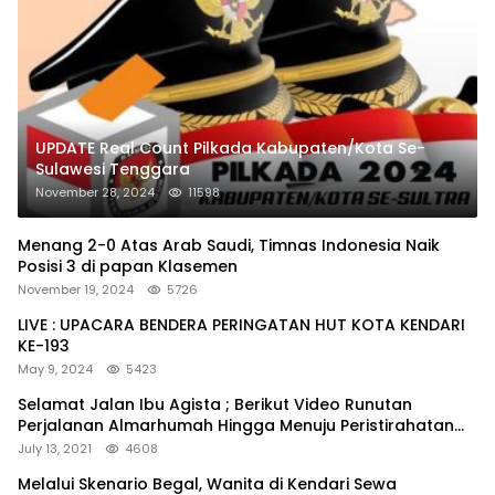
UPDATE Real Count Pilkada Kabupaten/Kota Se-
Sulawesi Tenggara
November 28, 2024
11598
Menang 2-0 Atas Arab Saudi, Timnas Indonesia Naik
Posisi 3 di papan Klasemen
November 19, 2024
5726
LIVE : UPACARA BENDERA PERINGATAN HUT KOTA KENDARI
KE-193
May 9, 2024
5423
Selamat Jalan Ibu Agista ; Berikut Video Runutan
Perjalanan Almarhumah Hingga Menuju Peristirahatan
Terakhir
July 13, 2021
4608
Melalui Skenario Begal, Wanita di Kendari Sewa