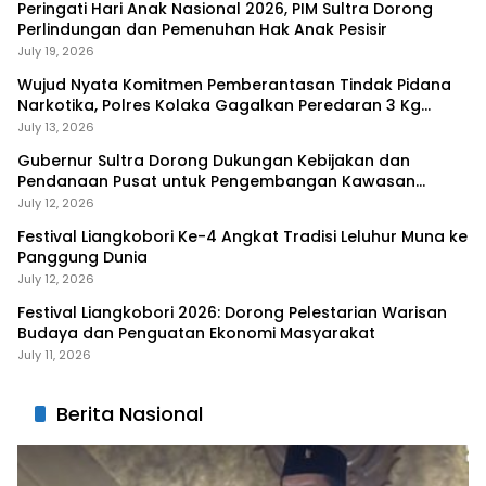
Peringati Hari Anak Nasional 2026, PIM Sultra Dorong
Perlindungan dan Pemenuhan Hak Anak Pesisir
July 19, 2026
Wujud Nyata Komitmen Pemberantasan Tindak Pidana
Narkotika, Polres Kolaka Gagalkan Peredaran 3 Kg
Sabu-Sabu
July 13, 2026
Gubernur Sultra Dorong Dukungan Kebijakan dan
Pendanaan Pusat untuk Pengembangan Kawasan
Liangkobhori
July 12, 2026
Festival Liangkobori Ke-4 Angkat Tradisi Leluhur Muna ke
Panggung Dunia
July 12, 2026
Festival Liangkobori 2026: Dorong Pelestarian Warisan
Budaya dan Penguatan Ekonomi Masyarakat
July 11, 2026
Berita Nasional