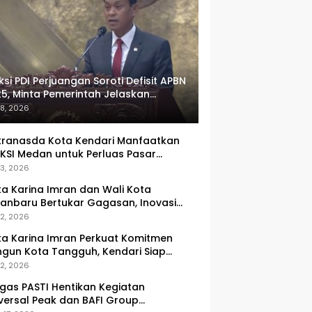
ksi PDI Perjuangan Soroti Defisit APBN
5, Minta Pemerintah Jelaskan
umlah Target yang Tak Tercapai
 8, 2026
ranasda Kota Kendari Manfaatkan
KSI Medan untuk Perluas Pasar
M, Tenun Lokal Jadi Primadona
 3, 2026
ka Karina Imran dan Wali Kota
anbaru Bertukar Gagasan, Inovasi
ingkatan PAD Jadi Fokus Diskusi
 2, 2026
ka Karina Imran Perkuat Komitmen
gun Kota Tangguh, Kendari Siap
dapi Tantangan Pangan dan
 2, 2026
ncana
gas PASTI Hentikan Kegiatan
versal Peak dan BAFI Group