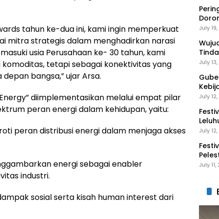
Perin
Doro
Anak 
ards tahun ke-dua ini, kami ingin memperkuat
July 19
ai mitra strategis dalam menghadirkan narasi
Wuju
emasuki usia Perusahaan ke- 30 tahun, kami
Tinda
Gaga
July 13
 komoditas, tetapi sebagai konektivitas yang
epan bangsa,” ujar Arsa.
Guber
Kebij
Peng
 Energy” diimplementasikan melalui empat pilar
July 12
trum peran energi dalam kehidupan, yaitu:
Festi
Leluh
oti peran distribusi energi dalam menjaga akses
July 12
Festi
Peles
ggambarkan energi sebagai enabler
Ekon
July 11
tas industri.
ampak sosial serta kisah human interest dari