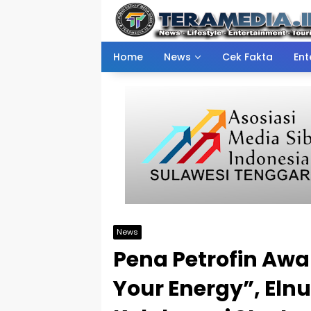
Skip
to
content
Home
News
Cek Fakta
Ent
News
Pena Petrofin Awa
Your Energy”, Elnu