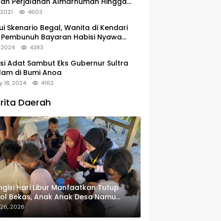
tan Perjalanan Almarhumah Hingga
u Peristirahatan Terakhir
, 2021
4603
ui Skenario Begal, Wanita di Kendari
 Pembunuh Bayaran Habisi Nyawa
uanya
, 2024
4383
si Adat Sambut Eks Gubernur Sultra
lam di Bumi Anoa
y 18, 2024
4162
rita Daerah
gisi Hari Libur Manfaatkan Tutup
ol Bekas, Anak Anak Desa Namu
in Gantungan Kunci Bernilai Ekonomi
 26, 2026