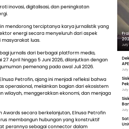
i inovasi, digitalisasi, dan peningkatan
rgi.
fin mendorong terciptanya karya jurnalistik yang
tor energi secara menyeluruh dari aspek
Fra
202
 masyarakat luas.
Sej
July
agi jurnalis dari berbagai platform media,
Dek
 27 April hingga 5 Juni 2026, dilanjutkan dengan
APE
ngumuman pemenang pada awal Juli 2026.
UMK
July
Sis
lnusa Petrofin, ajang ini menjadi refleksi bahwa
Pek
tas operasional, melainkan bagian dari ekosistem
Pen
July
an wilayah, menggerakkan ekonomi, dan menjaga
Sis
Ban
Ha
July
Awards secara berkelanjutan, Elnusa Petrofin
Be
Sat
rus membangun hubungan yang konstruktif
Uni
at perannya sebagai connector dalam