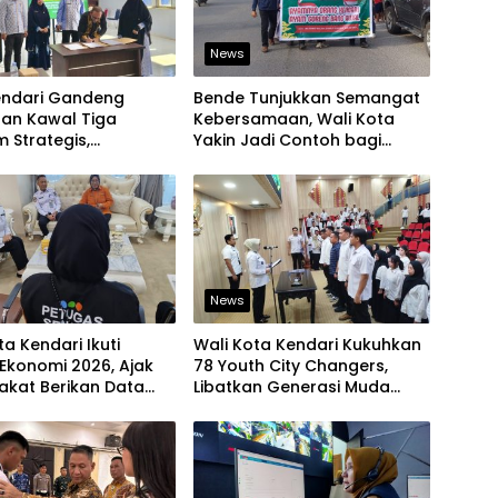
News
endari Gandeng
Bende Tunjukkan Semangat
aan Kawal Tiga
Kebersamaan, Wali Kota
 Strategis,
Yakin Jadi Contoh bagi
an Komitmen Bangun
Kelurahan Lain
ruktur Berintegritas
News
ta Kendari Ikuti
Wali Kota Kendari Kukuhkan
Ekonomi 2026, Ajak
78 Youth City Changers,
akat Berikan Data
Libatkan Generasi Muda
jur
Dorong Perubahan Kota