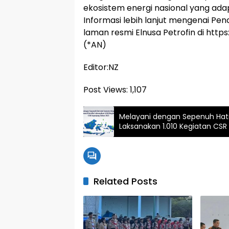
ekosistem energi nasional yang adap
Informasi lebih lanjut mengenai Pen
laman resmi Elnusa Petrofin di http
(*AN)
Editor:NZ
Post Views:
1,107
Melayani dengan Sepenuh Hati 
Laksanakan 1.010 Kegiatan CS
Related Posts