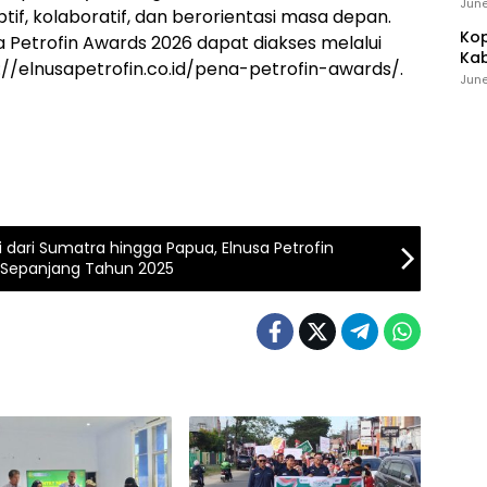
Ind
June
tif, kolaboratif, dan berorientasi masa depan.
Kop
a Petrofin Awards 2026 dapat diakses melalui
Kab
s://elnusapetrofin.co.id/pena-petrofin-awards/.
Ker
June
dari Sumatra hingga Papua, Elnusa Petrofin
R Sepanjang Tahun 2025