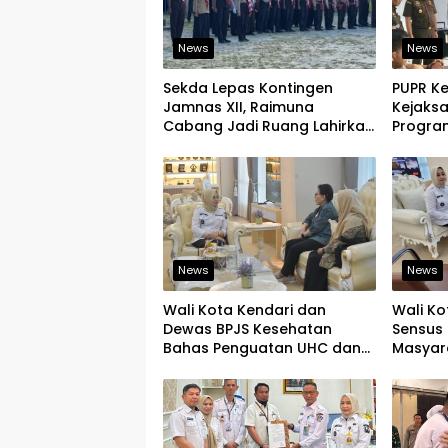
News
News
Sekda Lepas Kontingen
PUPR K
Jamnas XII, Raimuna
Kejaks
Cabang Jadi Ruang Lahirkan
Program
Pramuka Kreatif dan Berjiwa
Tegask
Pemimpin
Infrast
News
News
Wali Kota Kendari dan
Wali Ko
Dewas BPJS Kesehatan
Sensus 
Bahas Penguatan UHC dan
Masyar
Peningkatan Layanan
yang Ju
Kesehatan