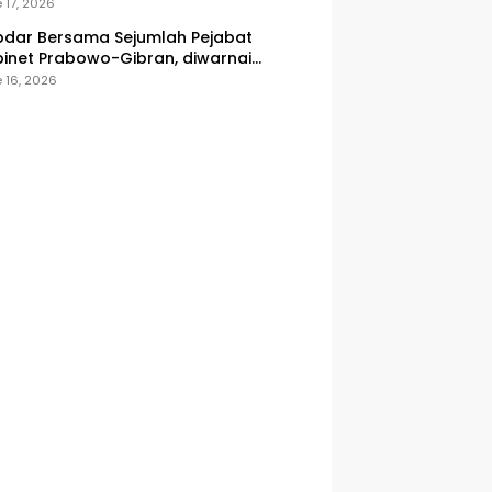
onesia
 17, 2026
dar Bersama Sejumlah Pejabat
inet Prabowo-Gibran, diwarnai
icuhan
 16, 2026