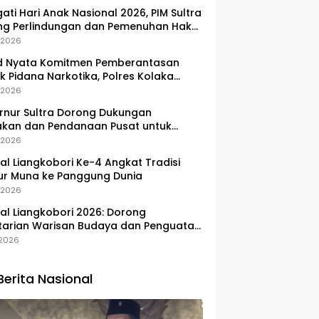
gati Hari Anak Nasional 2026, PIM Sultra
ng Perlindungan dan Pemenuhan Hak
Pesisir
, 2026
d Nyata Komitmen Pemberantasan
k Pidana Narkotika, Polres Kolaka
lkan Peredaran 3 Kg Sabu-Sabu
, 2026
nur Sultra Dorong Dukungan
akan dan Pendanaan Pusat untuk
embangan Kawasan Liangkobhori
, 2026
val Liangkobori Ke-4 Angkat Tradisi
ur Muna ke Panggung Dunia
, 2026
val Liangkobori 2026: Dorong
tarian Warisan Budaya dan Penguatan
omi Masyarakat
, 2026
Berita Nasional