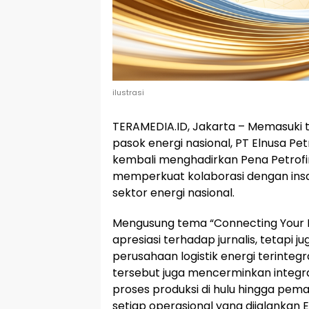
ilustrasi
TERAMEDIA.ID, Jakarta – Memasuki t
pasok energi nasional, PT Elnusa Pet
kembali menghadirkan Pena Petrofin 
memperkuat kolaborasi dengan ins
sektor energi nasional.
Mengusung tema “Connecting Your En
apresiasi terhadap jurnalis, tetapi 
perusahaan logistik energi terintegra
tersebut juga mencerminkan integr
proses produksi di hulu hingga peman
setiap operasional yang dijalankan 