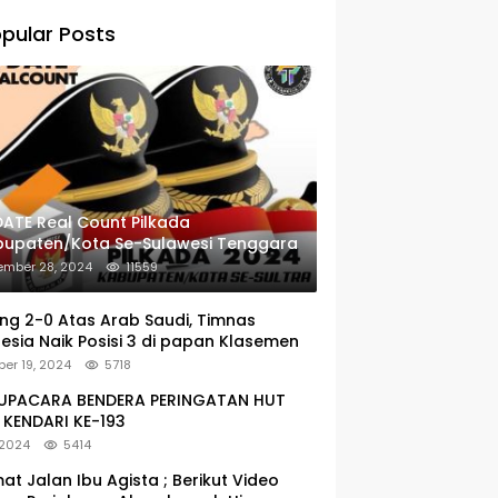
pular Posts
ATE Real Count Pilkada
bupaten/Kota Se-Sulawesi Tenggara
ember 28, 2024
11559
g 2-0 Atas Arab Saudi, Timnas
esia Naik Posisi 3 di papan Klasemen
er 19, 2024
5718
: UPACARA BENDERA PERINGATAN HUT
KENDARI KE-193
 2024
5414
at Jalan Ibu Agista ; Berikut Video