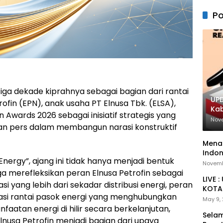
Po
iga dekade kiprahnya sebagai bagian dari rantai
UPD
rofin (EPN), anak usaha PT Elnusa Tbk. (ELSA),
Ka
Awards 2026 sebagai inisiatif strategis yang
Nov
an pers dalam membangun narasi konstruktif
Menan
Indon
ergy”, ajang ini tidak hanya menjadi bentuk
Novemb
juga merefleksikan peran Elnusa Petrofin sebagai
LIVE 
si yang lebih dari sekadar distribusi energi, peran
KOTA 
asi rantai pasok energi yang menghubungkan
May 9,
faatan energi di hilir secara berkelanjutan,
Selam
Elnusa Petrofin menjadi bagian dari upaya