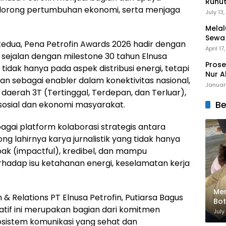
Runu
rong pertumbuhan ekonomi, serta menjaga
Menuj
July 13
Melal
Sewa
dua, Pena Petrofin Awards 2026 hadir dengan
Mert
April 17
 sejalan dengan milestone 30 tahun Elnusa
Prose
 tidak hanya pada aspek distribusi energi, tetapi
Nur A
n sebagai enabler dalam konektivitas nasional,
Januar
 daerah 3T (Tertinggal, Terdepan, dan Terluar),
Be
s sosial dan ekonomi masyarakat.
agai platform kolaborasi strategis antara
g lahirnya karya jurnalistik yang tidak hanya
mpak (impactful), kredibel, dan mampu
dap isu ketahanan energi, keselamatan kerja
Men
Relations PT Elnusa Petrofin, Putiarsa Bagus
Bot
tif ini merupakan bagian dari komitmen
Bik
July
istem komunikasi yang sehat dan