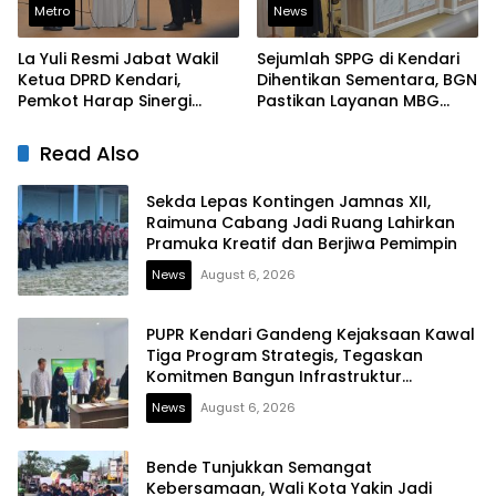
Metro
News
La Yuli Resmi Jabat Wakil
Sejumlah SPPG di Kendari
Ketua DPRD Kendari,
Dihentikan Sementara, BGN
Pemkot Harap Sinergi
Pastikan Layanan MBG
Eksekutif-Legislatif Kian
Tetap Berjalan
Solid
Read Also
Sekda Lepas Kontingen Jamnas XII,
Raimuna Cabang Jadi Ruang Lahirkan
Pramuka Kreatif dan Berjiwa Pemimpin
News
August 6, 2026
PUPR Kendari Gandeng Kejaksaan Kawal
Tiga Program Strategis, Tegaskan
Komitmen Bangun Infrastruktur
Berintegritas
News
August 6, 2026
Bende Tunjukkan Semangat
Kebersamaan, Wali Kota Yakin Jadi