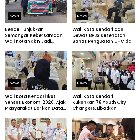
News
News
Bende Tunjukkan
Wali Kota Kendari dan
Semangat Kebersamaan,
Dewas BPJS Kesehatan
Wali Kota Yakin Jadi
Bahas Penguatan UHC dan
Contoh bagi Kelurahan
Peningkatan Layanan
Lain
Kesehatan
News
News
Wali Kota Kendari Ikuti
Wali Kota Kendari
Sensus Ekonomi 2026, Ajak
Kukuhkan 78 Youth City
Masyarakat Berikan Data
Changers, Libatkan
yang Jujur
Generasi Muda Dorong
Perubahan Kota