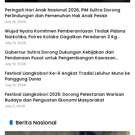
Peringati Hari Anak Nasional 2026, PIM Sultra Dorong
Perlindungan dan Pemenuhan Hak Anak Pesisir
July 19, 2026
Wujud Nyata Komitmen Pemberantasan Tindak Pidana
Narkotika, Polres Kolaka Gagalkan Peredaran 3 Kg
Sabu-Sabu
July 13, 2026
Gubernur Sultra Dorong Dukungan Kebijakan dan
Pendanaan Pusat untuk Pengembangan Kawasan
Liangkobhori
July 12, 2026
Festival Liangkobori Ke-4 Angkat Tradisi Leluhur Muna ke
Panggung Dunia
July 12, 2026
Festival Liangkobori 2026: Dorong Pelestarian Warisan
Budaya dan Penguatan Ekonomi Masyarakat
July 11, 2026
Berita Nasional