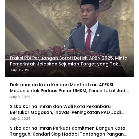
Fraksi PDI Perjuangan Soroti Defisit APBN 2025, Minta
Pemerintah Jelaskan Sejumlah Target yang Tak
Tercapai
July 8, 2026
Dekranasda Kota Kendari Manfaatkan APEKSI
Medan untuk Perluas Pasar UMKM, Tenun Lokal Jadi
Primadona
July 3, 2026
Siska Karina Imran dan Wali Kota Pekanbaru
Bertukar Gagasan, Inovasi Peningkatan PAD Jadi
Fokus Diskusi
July 2, 2026
Siska Karina Imran Perkuat Komitmen Bangun Kota
Tangguh, Kendari Siap Hadapi Tantangan Pangan