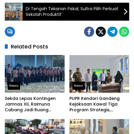
Di Tengah Tekanan Fiskal, Sultra Pilih Perkuat
Sekolah Produktif
Related Posts
News
News
Sekda Lepas Kontingen
PUPR Kendari Gandeng
Jamnas XII, Raimuna
Kejaksaan Kawal Tiga
Cabang Jadi Ruang
Program Strategis,
Lahirkan Pramuka Kreatif
Tegaskan Komitmen
dan Berjiwa Pemimpin
Bangun Infrastruktur
Berintegritas