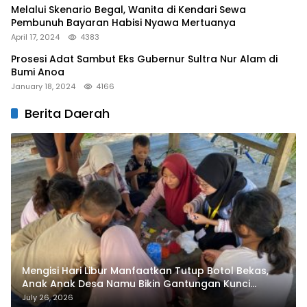
Melalui Skenario Begal, Wanita di Kendari Sewa
Pembunuh Bayaran Habisi Nyawa Mertuanya
April 17, 2024
4383
Prosesi Adat Sambut Eks Gubernur Sultra Nur Alam di
Bumi Anoa
January 18, 2024
4166
Berita Daerah
Mengisi Hari Libur Manfaatkan Tutup Botol Bekas,
Anak Anak Desa Namu Bikin Gantungan Kunci
Bernilai Ekonomi
July 26, 2026