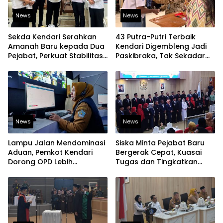
News
News
Sekda Kendari Serahkan
43 Putra-Putri Terbaik
Amanah Baru kepada Dua
Kendari Digembleng Jadi
Pejabat, Perkuat Stabilitas
Paskibraka, Tak Sekadar
Organisasi Pemerintahan
Latihan Baris-Berbaris
News
News
Lampu Jalan Mendominasi
Siska Minta Pejabat Baru
Aduan, Pemkot Kendari
Bergerak Cepat, Kuasai
Dorong OPD Lebih
Tugas dan Tingkatkan
Responsif Tangani
Kinerja Pelayanan
Laporan Warga