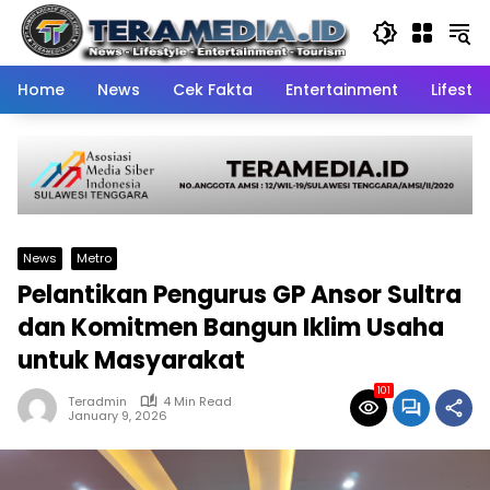
Skip
to
content
Home
News
Cek Fakta
Entertainment
Lifestyl
News
Metro
Pelantikan Pengurus GP Ansor Sultra
dan Komitmen Bangun Iklim Usaha
untuk Masyarakat
101
Teradmin
4 Min Read
January 9, 2026