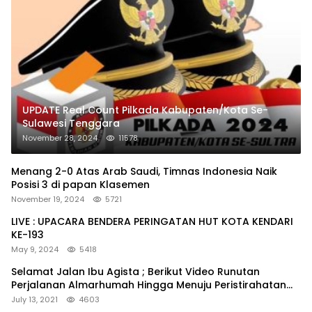
UPDATE Real Count Pilkada Kabupaten/Kota Se-
Sulawesi Tenggara
November 28, 2024
11578
Menang 2-0 Atas Arab Saudi, Timnas Indonesia Naik
Posisi 3 di papan Klasemen
November 19, 2024
5721
LIVE : UPACARA BENDERA PERINGATAN HUT KOTA KENDARI
KE-193
May 9, 2024
5418
Selamat Jalan Ibu Agista ; Berikut Video Runutan
Perjalanan Almarhumah Hingga Menuju Peristirahatan
Terakhir
July 13, 2021
4603