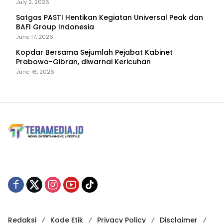
dan Bencana
July 2, 2026
Satgas PASTI Hentikan Kegiatan Universal Peak dan
BAFI Group Indonesia
June 17, 2026
Kopdar Bersama Sejumlah Pejabat Kabinet
Prabowo-Gibran, diwarnai Kericuhan
June 16, 2026
Redaksi
Kode Etik
Privacy Policy
Disclaimer