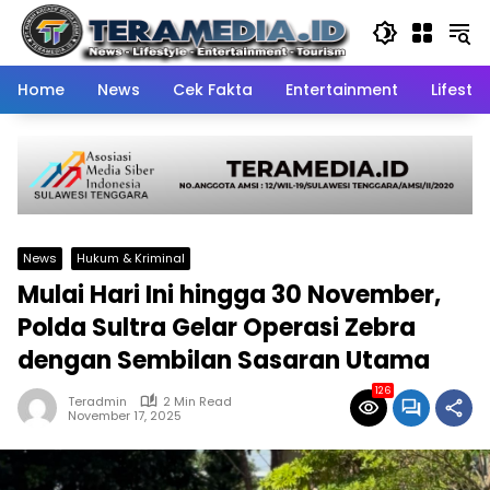
Skip
to
content
Home
News
Cek Fakta
Entertainment
Lifestyl
News
Hukum & Kriminal
Mulai Hari Ini hingga 30 November,
Polda Sultra Gelar Operasi Zebra
dengan Sembilan Sasaran Utama
126
Teradmin
2 Min Read
November 17, 2025