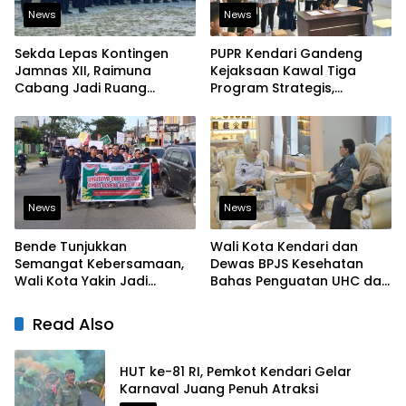
News
News
Sekda Lepas Kontingen
PUPR Kendari Gandeng
Jamnas XII, Raimuna
Kejaksaan Kawal Tiga
Cabang Jadi Ruang
Program Strategis,
Lahirkan Pramuka Kreatif
Tegaskan Komitmen
dan Berjiwa Pemimpin
Bangun Infrastruktur
Berintegritas
News
News
Bende Tunjukkan
Wali Kota Kendari dan
Semangat Kebersamaan,
Dewas BPJS Kesehatan
Wali Kota Yakin Jadi
Bahas Penguatan UHC dan
Contoh bagi Kelurahan
Peningkatan Layanan
Lain
Kesehatan
Read Also
HUT ke-81 RI, Pemkot Kendari Gelar
Karnaval Juang Penuh Atraksi