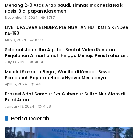
Menang 2-0 Atas Arab Saudi, Timnas Indonesia Naik
Posisi 3 di papan Klasemen
November 19, 2024
5737
LIVE : UPACARA BENDERA PERINGATAN HUT KOTA KENDARI
KE-193
May 9, 2024
5443
Selamat Jalan Ibu Agista ; Berikut Video Runutan
Perjalanan Almarhumah Hingga Menuju Peristirahatan
Terakhir
July 13, 2021
4614
Melalui Skenario Begal, Wanita di Kendari Sewa
Pembunuh Bayaran Habisi Nyawa Mertuanya
April 17, 2024
4385
Prosesi Adat Sambut Eks Gubernur Sultra Nur Alam di
Bumi Anoa
January 18, 2024
4188
Berita Daerah