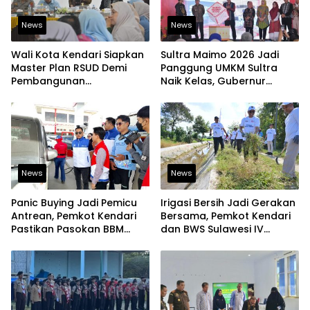
News
News
Wali Kota Kendari Siapkan
Sultra Maimo 2026 Jadi
Master Plan RSUD Demi
Panggung UMKM Sultra
Pembangunan
Naik Kelas, Gubernur
Berkelanjutan
Dorong Produk Lokal
Tembus Pasar Ekspor
News
News
Panic Buying Jadi Pemicu
Irigasi Bersih Jadi Gerakan
Antrean, Pemkot Kendari
Bersama, Pemkot Kendari
Pastikan Pasokan BBM
dan BWS Sulawesi IV
Tetap Aman
Perkuat Ketahanan
Pangan