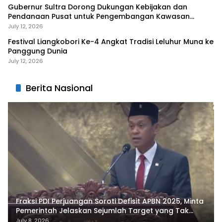
Gubernur Sultra Dorong Dukungan Kebijakan dan
Pendanaan Pusat untuk Pengembangan Kawasan
Liangkobhori
July 12, 2026
Festival Liangkobori Ke-4 Angkat Tradisi Leluhur Muna ke
Panggung Dunia
July 12, 2026
Berita Nasional
Fraksi PDI Perjuangan Soroti Defisit APBN 2025, Minta
Pemerintah Jelaskan Sejumlah Target yang Tak
Tercapai
July 8, 2026