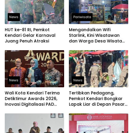
News
Pariwisata
HUT ke-81 RI, Pemkot
Mengandalkan Wifi
Kendari Gelar Karnaval
Starlink, Kini Wisatawan
Juang Penuh Atraksi
dan Warga Desa Wisata
Namu Sudah Bisa
Mengakses Transaksi
Digital
News
News
Wali Kota Kendari Terima
Tertibkan Pedagang,
Detiktimur Awards 2026,
Pemkot Kendari Bongkar
Inovasi Digitalisasi PAD
Lapak Liar di Depan Pasar
Diakui Tingkat Nasional
Sentral