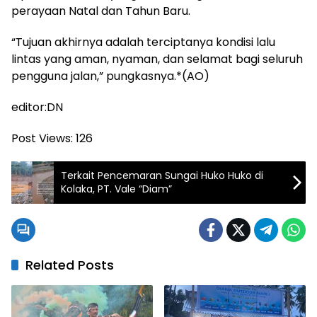
perayaan Natal dan Tahun Baru.
“Tujuan akhirnya adalah terciptanya kondisi lalu
lintas yang aman, nyaman, dan selamat bagi seluruh
pengguna jalan,” pungkasnya.*(AO)
editor:DN
Post Views:
126
Terkait Pencemaran Sungai Huko Huko di
Kolaka, PT. Vale “Diam”
Related Posts