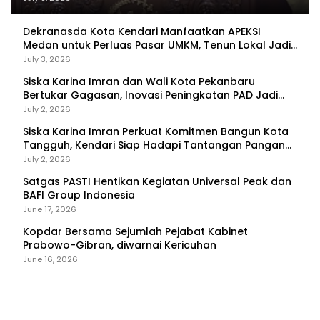
Dekranasda Kota Kendari Manfaatkan APEKSI
Medan untuk Perluas Pasar UMKM, Tenun Lokal Jadi
Primadona
July 3, 2026
Siska Karina Imran dan Wali Kota Pekanbaru
Bertukar Gagasan, Inovasi Peningkatan PAD Jadi
Fokus Diskusi
July 2, 2026
Siska Karina Imran Perkuat Komitmen Bangun Kota
Tangguh, Kendari Siap Hadapi Tantangan Pangan
dan Bencana
July 2, 2026
Satgas PASTI Hentikan Kegiatan Universal Peak dan
BAFI Group Indonesia
June 17, 2026
Kopdar Bersama Sejumlah Pejabat Kabinet
Prabowo-Gibran, diwarnai Kericuhan
June 16, 2026