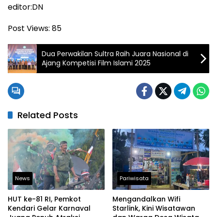
editor:DN
Post Views:
85
Dua Perwakilan Sultra Raih Juara Nasional di
Ajang Kompetisi Film Islami 2025
Related Posts
News
Pariwisata
HUT ke-81 RI, Pemkot
Mengandalkan Wifi
Kendari Gelar Karnaval
Starlink, Kini Wisatawan