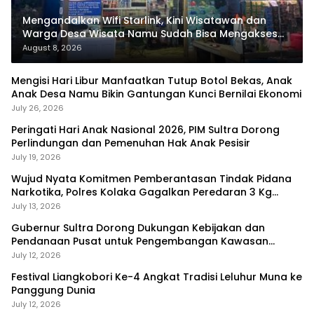
Mengandalkan Wifi Starlink, Kini Wisatawan dan
Warga Desa Wisata Namu Sudah Bisa Mengakses
Transaksi Digital
August 8, 2026
Mengisi Hari Libur Manfaatkan Tutup Botol Bekas, Anak
Anak Desa Namu Bikin Gantungan Kunci Bernilai Ekonomi
July 26, 2026
Peringati Hari Anak Nasional 2026, PIM Sultra Dorong
Perlindungan dan Pemenuhan Hak Anak Pesisir
July 19, 2026
Wujud Nyata Komitmen Pemberantasan Tindak Pidana
Narkotika, Polres Kolaka Gagalkan Peredaran 3 Kg
Sabu-Sabu
July 13, 2026
Gubernur Sultra Dorong Dukungan Kebijakan dan
Pendanaan Pusat untuk Pengembangan Kawasan
Liangkobhori
July 12, 2026
Festival Liangkobori Ke-4 Angkat Tradisi Leluhur Muna ke
Panggung Dunia
July 12, 2026