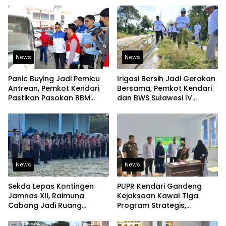
Tembus Pasar Ekspor
News
News
Panic Buying Jadi Pemicu
Irigasi Bersih Jadi Gerakan
Antrean, Pemkot Kendari
Bersama, Pemkot Kendari
Pastikan Pasokan BBM
dan BWS Sulawesi IV
Tetap Aman
Perkuat Ketahanan
Pangan
News
News
Sekda Lepas Kontingen
PUPR Kendari Gandeng
Jamnas XII, Raimuna
Kejaksaan Kawal Tiga
Cabang Jadi Ruang
Program Strategis,
Lahirkan Pramuka Kreatif
Tegaskan Komitmen
dan Berjiwa Pemimpin
Bangun Infrastruktur