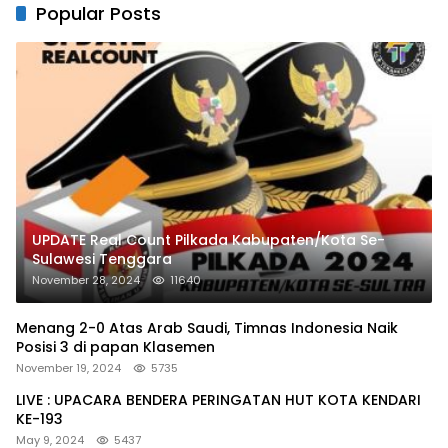
Popular Posts
UPDATE Real Count Pilkada Kabupaten/Kota Se-
Sulawesi Tenggara
November 28, 2024
11640
Menang 2-0 Atas Arab Saudi, Timnas Indonesia Naik
Posisi 3 di papan Klasemen
November 19, 2024
5735
LIVE : UPACARA BENDERA PERINGATAN HUT KOTA KENDARI
KE-193
May 9, 2024
5437