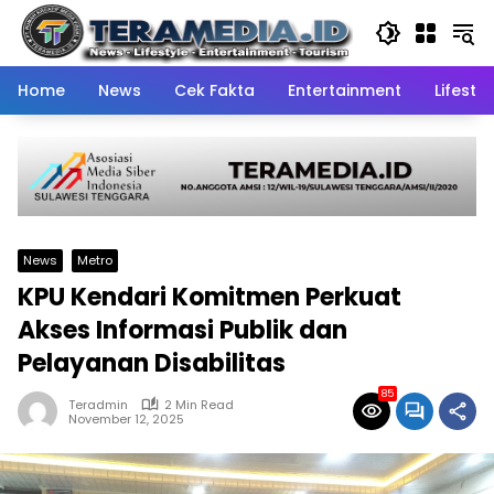
Skip
to
content
Home
News
Cek Fakta
Entertainment
Lifestyl
News
Metro
KPU Kendari Komitmen Perkuat
Akses Informasi Publik dan
Pelayanan Disabilitas
85
Teradmin
2 Min Read
November 12, 2025