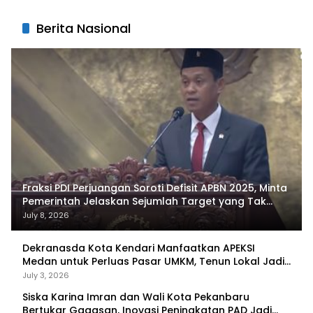
Berita Nasional
Fraksi PDI Perjuangan Soroti Defisit APBN 2025, Minta
Pemerintah Jelaskan Sejumlah Target yang Tak
Tercapai
July 8, 2026
Dekranasda Kota Kendari Manfaatkan APEKSI
Medan untuk Perluas Pasar UMKM, Tenun Lokal Jadi
Primadona
July 3, 2026
Siska Karina Imran dan Wali Kota Pekanbaru
Bertukar Gagasan, Inovasi Peningkatan PAD Jadi