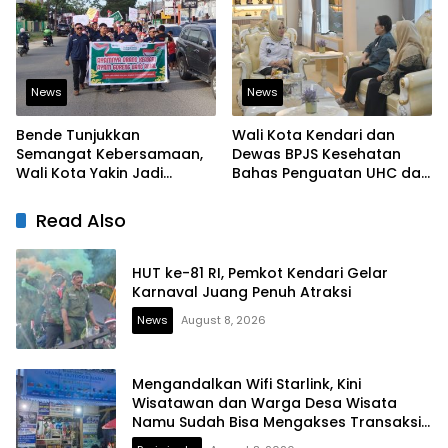
Berintegritas
News
News
Bende Tunjukkan
Wali Kota Kendari dan
Semangat Kebersamaan,
Dewas BPJS Kesehatan
Wali Kota Yakin Jadi
Bahas Penguatan UHC dan
Contoh bagi Kelurahan
Peningkatan Layanan
Lain
Kesehatan
Read Also
HUT ke-81 RI, Pemkot Kendari Gelar
Karnaval Juang Penuh Atraksi
News
August 8, 2026
Mengandalkan Wifi Starlink, Kini
Wisatawan dan Warga Desa Wisata
Namu Sudah Bisa Mengakses Transaksi
Digital