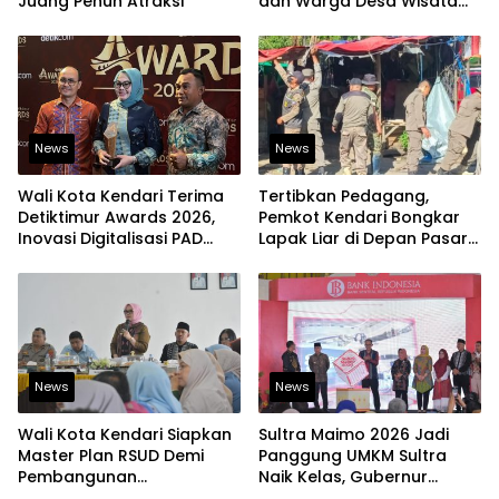
Juang Penuh Atraksi
dan Warga Desa Wisata
Namu Sudah Bisa
Mengakses Transaksi
Digital
News
News
Wali Kota Kendari Terima
Tertibkan Pedagang,
Detiktimur Awards 2026,
Pemkot Kendari Bongkar
Inovasi Digitalisasi PAD
Lapak Liar di Depan Pasar
Diakui Tingkat Nasional
Sentral
News
News
Wali Kota Kendari Siapkan
Sultra Maimo 2026 Jadi
Master Plan RSUD Demi
Panggung UMKM Sultra
Pembangunan
Naik Kelas, Gubernur
Berkelanjutan
Dorong Produk Lokal