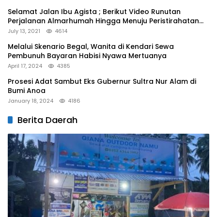
Selamat Jalan Ibu Agista ; Berikut Video Runutan
Perjalanan Almarhumah Hingga Menuju Peristirahatan
Terakhir
July 13, 2021
4614
Melalui Skenario Begal, Wanita di Kendari Sewa
Pembunuh Bayaran Habisi Nyawa Mertuanya
April 17, 2024
4385
Prosesi Adat Sambut Eks Gubernur Sultra Nur Alam di
Bumi Anoa
January 18, 2024
4186
Berita Daerah