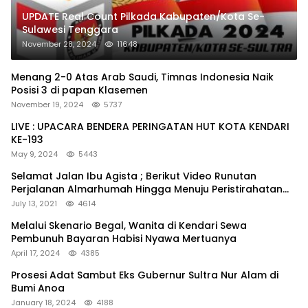
UPDATE Real Count Pilkada Kabupaten/Kota Se-
Sulawesi Tenggara
November 28, 2024
11648
Menang 2-0 Atas Arab Saudi, Timnas Indonesia Naik
Posisi 3 di papan Klasemen
November 19, 2024
5737
LIVE : UPACARA BENDERA PERINGATAN HUT KOTA KENDARI
KE-193
May 9, 2024
5443
Selamat Jalan Ibu Agista ; Berikut Video Runutan
Perjalanan Almarhumah Hingga Menuju Peristirahatan
Terakhir
July 13, 2021
4614
Melalui Skenario Begal, Wanita di Kendari Sewa
Pembunuh Bayaran Habisi Nyawa Mertuanya
April 17, 2024
4385
Prosesi Adat Sambut Eks Gubernur Sultra Nur Alam di
Bumi Anoa
January 18, 2024
4188