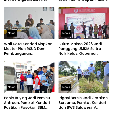
Diakui Tingkat Nasional
Sentral
News
News
Wali Kota Kendari Siapkan
Sultra Maimo 2026 Jadi
Master Plan RSUD Demi
Panggung UMKM Sultra
Pembangunan
Naik Kelas, Gubernur
Berkelanjutan
Dorong Produk Lokal
Tembus Pasar Ekspor
News
News
Panic Buying Jadi Pemicu
Irigasi Bersih Jadi Gerakan
Antrean, Pemkot Kendari
Bersama, Pemkot Kendari
Pastikan Pasokan BBM
dan BWS Sulawesi IV
Tetap Aman
Perkuat Ketahanan