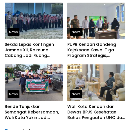
Pangan
News
News
Sekda Lepas Kontingen
PUPR Kendari Gandeng
Jamnas XII, Raimuna
Kejaksaan Kawal Tiga
Cabang Jadi Ruang
Program Strategis,
Lahirkan Pramuka Kreatif
Tegaskan Komitmen
dan Berjiwa Pemimpin
Bangun Infrastruktur
Berintegritas
News
News
Bende Tunjukkan
Wali Kota Kendari dan
Semangat Kebersamaan,
Dewas BPJS Kesehatan
Wali Kota Yakin Jadi
Bahas Penguatan UHC dan
Contoh bagi Kelurahan
Peningkatan Layanan
Lain
Kesehatan