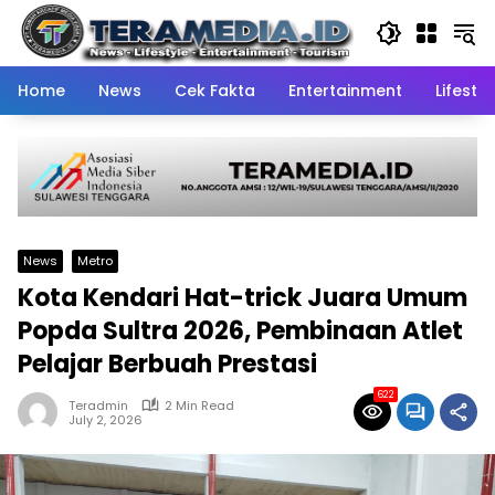
Skip
to
content
Home
News
Cek Fakta
Entertainment
Lifestyl
News
Metro
Kota Kendari Hat-trick Juara Umum
Popda Sultra 2026, Pembinaan Atlet
Pelajar Berbuah Prestasi
622
Teradmin
2 Min Read
July 2, 2026