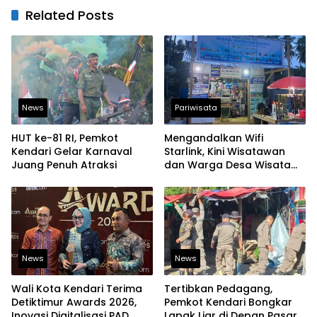
Related Posts
News
Pariwisata
HUT ke-81 RI, Pemkot
Mengandalkan Wifi
Kendari Gelar Karnaval
Starlink, Kini Wisatawan
Juang Penuh Atraksi
dan Warga Desa Wisata
Namu Sudah Bisa
Mengakses Transaksi
Digital
News
News
Wali Kota Kendari Terima
Tertibkan Pedagang,
Detiktimur Awards 2026,
Pemkot Kendari Bongkar
Inovasi Digitalisasi PAD
Lapak Liar di Depan Pasar