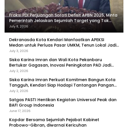
Fraksi PDI Perjuangan Soroti Defisit APBN 2025, Minta
Pemerintah Jelaskan Sejumlah Target yang Tak
Tercapai
July 8, 2026
Dekranasda Kota Kendari Manfaatkan APEKSI
Medan untuk Perluas Pasar UMKM, Tenun Lokal Jadi
Primadona
July 3, 2026
Siska Karina Imran dan Wali Kota Pekanbaru
Bertukar Gagasan, Inovasi Peningkatan PAD Jadi
Fokus Diskusi
July 2, 2026
Siska Karina Imran Perkuat Komitmen Bangun Kota
Tangguh, Kendari Siap Hadapi Tantangan Pangan
dan Bencana
July 2, 2026
Satgas PASTI Hentikan Kegiatan Universal Peak dan
BAFI Group Indonesia
June 17, 2026
Kopdar Bersama Sejumlah Pejabat Kabinet
Prabowo-Gibran, diwarnai Kericuhan