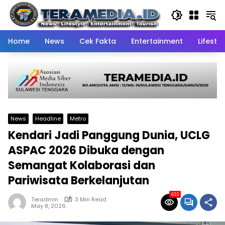
Skip
to
content
Home
News
Cek Fakta
Entertainment
Lifestyl
News
Headline
Metro
Kendari Jadi Panggung Dunia, UCLG
ASPAC 2026 Dibuka dengan
Semangat Kolaborasi dan
Pariwisata Berkelanjutan
632
Teradmin
3 Min Read
May 8, 2026