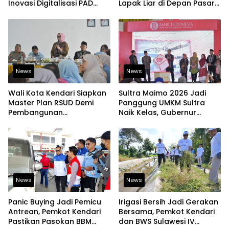
Inovasi Digitalisasi PAD
Lapak Liar di Depan Pasar
Diakui Tingkat Nasional
Sentral
News
News
Wali Kota Kendari Siapkan
Sultra Maimo 2026 Jadi
Master Plan RSUD Demi
Panggung UMKM Sultra
Pembangunan
Naik Kelas, Gubernur
Berkelanjutan
Dorong Produk Lokal
Tembus Pasar Ekspor
News
News
Panic Buying Jadi Pemicu
Irigasi Bersih Jadi Gerakan
Antrean, Pemkot Kendari
Bersama, Pemkot Kendari
Pastikan Pasokan BBM
dan BWS Sulawesi IV