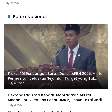
Liangkobhori
July 12, 2026
Berita Nasional
Fraksi PDI Perjuangan Soroti Defisit APBN 2025, Minta
Pemerintah Jelaskan Sejumlah Target yang Tak
Tercapai
July 8, 2026
Dekranasda Kota Kendari Manfaatkan APEKSI
Medan untuk Perluas Pasar UMKM, Tenun Lokal Jadi
Primadona
July 3, 2026