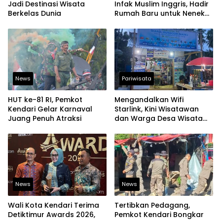
Jadi Destinasi Wisata
Infak Muslim Inggris, Hadir
Berkelas Dunia
Rumah Baru untuk Nenek
Ondeng
News
Pariwisata
HUT ke-81 RI, Pemkot
Mengandalkan Wifi
Kendari Gelar Karnaval
Starlink, Kini Wisatawan
Juang Penuh Atraksi
dan Warga Desa Wisata
Namu Sudah Bisa
Mengakses Transaksi
Digital
News
News
Wali Kota Kendari Terima
Tertibkan Pedagang,
Detiktimur Awards 2026,
Pemkot Kendari Bongkar