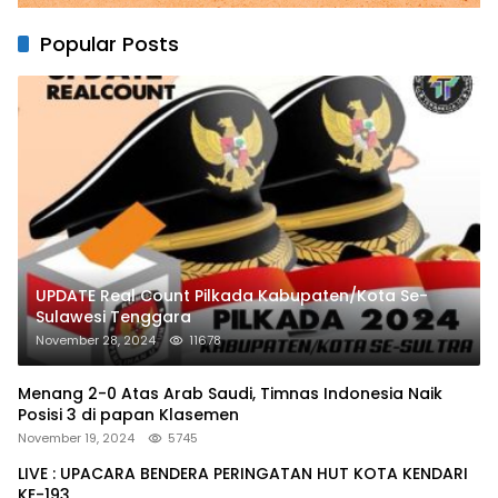
Popular Posts
UPDATE Real Count Pilkada Kabupaten/Kota Se-
Sulawesi Tenggara
November 28, 2024
11678
Menang 2-0 Atas Arab Saudi, Timnas Indonesia Naik
Posisi 3 di papan Klasemen
November 19, 2024
5745
LIVE : UPACARA BENDERA PERINGATAN HUT KOTA KENDARI
KE-193