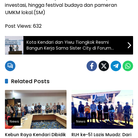
investasi, hingga festival budaya dan pameran
UMKM lokal.(SM)
Post Views:
632
Kota Kendari dan Yiwu Tiongkok Resmi
Bangun Kerja Sama Sister City di Forum
UCLG ASPAC 2026
Related Posts
News
News
Kebun Raya Kendari Dibidik
RLH ke-51 Lazis Muadz: Dari