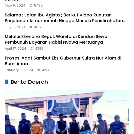
May 9, 2024
5450
Selamat Jalan Ibu Agista ; Berikut Video Runutan
Perjalanan Almarhumah Hingga Menuju Peristirahatan
Terakhir
July 13, 2021
4617
Melalui Skenario Begal, Wanita di Kendari Sewa
Pembunuh Bayaran Habisi Nyawa Mertuanya
April 17, 2024
4385
Prosesi Adat Sambut Eks Gubernur Sultra Nur Alam di
Bumi Anoa
January 18, 2024
4194
Berita Daerah