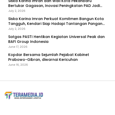
Siska Karina Imran dan Wali Kota Pekanbaru
Bertukar Gagasan, Inovasi Peningkatan PAD Jadi
Fokus Diskusi
July 2, 2026
Siska Karina Imran Perkuat Komitmen Bangun Kota
Tangguh, Kendari Siap Hadapi Tantangan Pangan
dan Bencana
July 2, 2026
Satgas PASTI Hentikan Kegiatan Universal Peak dan
BAFI Group Indonesia
June 17, 2026
Kopdar Bersama Sejumlah Pejabat Kabinet
Prabowo-Gibran, diwarnai Kericuhan
June 16, 2026