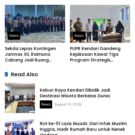
Tetap Aman
Perkuat Ketahanan
Pangan
News
News
Sekda Lepas Kontingen
PUPR Kendari Gandeng
Jamnas XII, Raimuna
Kejaksaan Kawal Tiga
Cabang Jadi Ruang
Program Strategis,
Lahirkan Pramuka Kreatif
Tegaskan Komitmen
dan Berjiwa Pemimpin
Bangun Infrastruktur
Read Also
Berintegritas
Kebun Raya Kendari Dibidik Jadi
Destinasi Wisata Berkelas Dunia
News
August 10, 2026
RLH ke-51 Lazis Muadz: Dari Infak Muslim
Inggris, Hadir Rumah Baru untuk Nenek
Ondeng