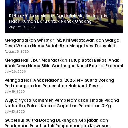
RLH ke-51 Lazis Muadz: Dari Infak Muslim Inggris,
Hadir Rumah Baru untuk Nenek Ondeng
August 10, 2026
Mengandalkan Wifi Starlink, Kini Wisatawan dan Warga
Desa Wisata Namu Sudah Bisa Mengakses Transaksi
Digital
August 8, 2026
Mengisi Hari Libur Manfaatkan Tutup Botol Bekas, Anak
Anak Desa Namu Bikin Gantungan Kunci Bernilai Ekonomi
July 26, 2026
Peringati Hari Anak Nasional 2026, PIM Sultra Dorong
Perlindungan dan Pemenuhan Hak Anak Pesisir
July 19, 2026
Wujud Nyata Komitmen Pemberantasan Tindak Pidana
Narkotika, Polres Kolaka Gagalkan Peredaran 3 Kg
Sabu-Sabu
July 13, 2026
Gubernur Sultra Dorong Dukungan Kebijakan dan
Pendanaan Pusat untuk Pengembangan Kawasan