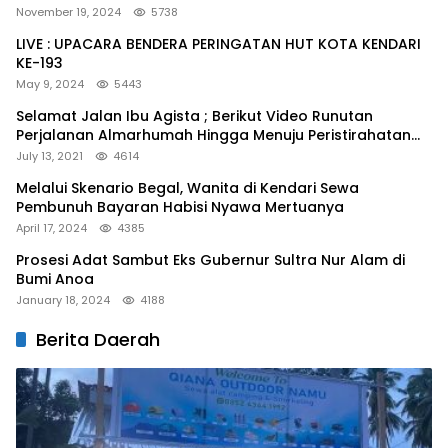
November 19, 2024
5738
LIVE : UPACARA BENDERA PERINGATAN HUT KOTA KENDARI
KE-193
May 9, 2024
5443
Selamat Jalan Ibu Agista ; Berikut Video Runutan
Perjalanan Almarhumah Hingga Menuju Peristirahatan
Terakhir
July 13, 2021
4614
Melalui Skenario Begal, Wanita di Kendari Sewa
Pembunuh Bayaran Habisi Nyawa Mertuanya
April 17, 2024
4385
Prosesi Adat Sambut Eks Gubernur Sultra Nur Alam di
Bumi Anoa
January 18, 2024
4188
Berita Daerah