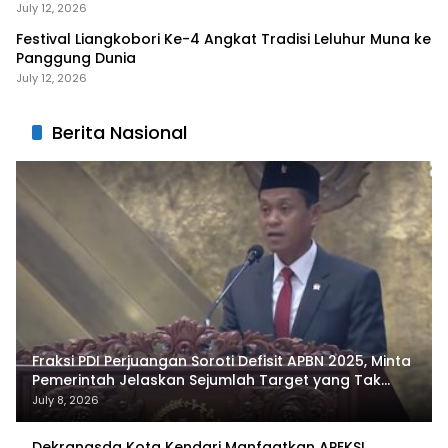
Liangkobhori
July 12, 2026
Festival Liangkobori Ke-4 Angkat Tradisi Leluhur Muna ke
Panggung Dunia
July 12, 2026
Berita Nasional
Fraksi PDI Perjuangan Soroti Defisit APBN 2025, Minta
Pemerintah Jelaskan Sejumlah Target yang Tak
Tercapai
July 8, 2026
Dekranasda Kota Kendari Manfaatkan APEKSI