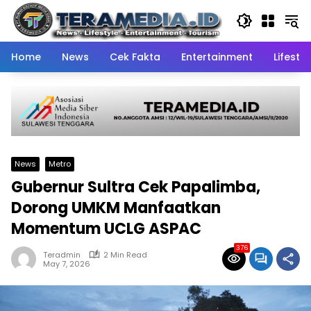
Skip
to
content
Home
News
Cek Fakta
Entertainment
Lifestyl
News
Metro
Gubernur Sultra Cek Papalimba,
Dorong UMKM Manfaatkan
Momentum UCLG ASPAC
376
Teradmin
2 Min Read
May 7, 2026