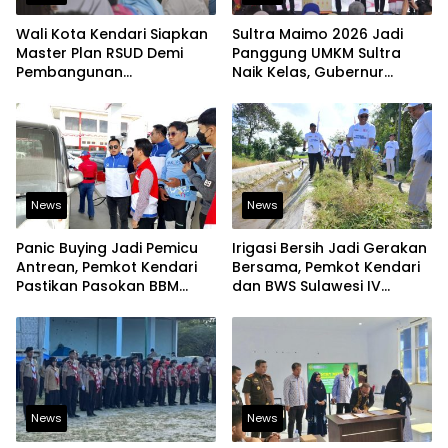
Wali Kota Kendari Siapkan
Sultra Maimo 2026 Jadi
Master Plan RSUD Demi
Panggung UMKM Sultra
Pembangunan
Naik Kelas, Gubernur
Berkelanjutan
Dorong Produk Lokal
Tembus Pasar Ekspor
News
News
Panic Buying Jadi Pemicu
Irigasi Bersih Jadi Gerakan
Antrean, Pemkot Kendari
Bersama, Pemkot Kendari
Pastikan Pasokan BBM
dan BWS Sulawesi IV
Tetap Aman
Perkuat Ketahanan
Pangan
News
News