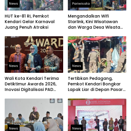
News
Pariwisata
HUT ke-81 RI, Pemkot
Mengandalkan Wifi
Kendari Gelar Karnaval
Starlink, Kini Wisatawan
Juang Penuh Atraksi
dan Warga Desa Wisata
Namu Sudah Bisa
Mengakses Transaksi
Digital
News
News
Wali Kota Kendari Terima
Tertibkan Pedagang,
Detiktimur Awards 2026,
Pemkot Kendari Bongkar
Inovasi Digitalisasi PAD
Lapak Liar di Depan Pasar
Diakui Tingkat Nasional
Sentral
News
News