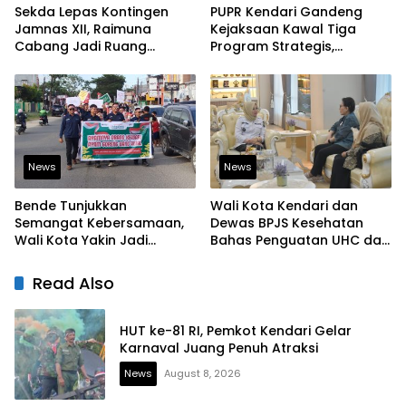
Sekda Lepas Kontingen
PUPR Kendari Gandeng
Jamnas XII, Raimuna
Kejaksaan Kawal Tiga
Cabang Jadi Ruang
Program Strategis,
Lahirkan Pramuka Kreatif
Tegaskan Komitmen
dan Berjiwa Pemimpin
Bangun Infrastruktur
Berintegritas
News
News
Bende Tunjukkan
Wali Kota Kendari dan
Semangat Kebersamaan,
Dewas BPJS Kesehatan
Wali Kota Yakin Jadi
Bahas Penguatan UHC dan
Contoh bagi Kelurahan
Peningkatan Layanan
Lain
Kesehatan
Read Also
HUT ke-81 RI, Pemkot Kendari Gelar
Karnaval Juang Penuh Atraksi
News
August 8, 2026