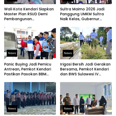
Wali Kota Kendari Siapkan
Sultra Maimo 2026 Jadi
Master Plan RSUD Demi
Panggung UMKM Sultra
Pembangunan
Naik Kelas, Gubernur
Berkelanjutan
Dorong Produk Lokal
Tembus Pasar Ekspor
News
News
Panic Buying Jadi Pemicu
Irigasi Bersih Jadi Gerakan
Antrean, Pemkot Kendari
Bersama, Pemkot Kendari
Pastikan Pasokan BBM
dan BWS Sulawesi IV
Tetap Aman
Perkuat Ketahanan
Pangan
News
News