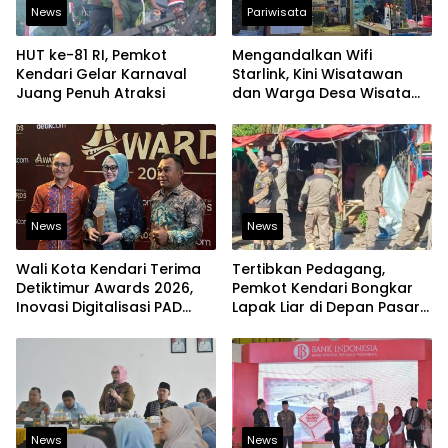
News
Pariwisata
HUT ke-81 RI, Pemkot
Mengandalkan Wifi
Kendari Gelar Karnaval
Starlink, Kini Wisatawan
Juang Penuh Atraksi
dan Warga Desa Wisata
Namu Sudah Bisa
Mengakses Transaksi
Digital
News
News
Wali Kota Kendari Terima
Tertibkan Pedagang,
Detiktimur Awards 2026,
Pemkot Kendari Bongkar
Inovasi Digitalisasi PAD
Lapak Liar di Depan Pasar
Diakui Tingkat Nasional
Sentral
News
News