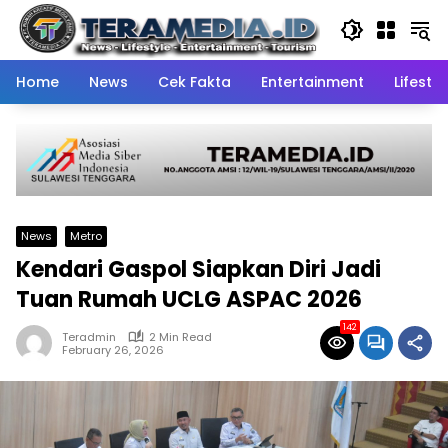
Skip
to
content
Home
News
Cek Fakta
Entertainment
Lifestyl
News
Metro
Kendari Gaspol Siapkan Diri Jadi
Tuan Rumah UCLG ASPAC 2026
142
Teradmin
2 Min Read
February 26, 2026