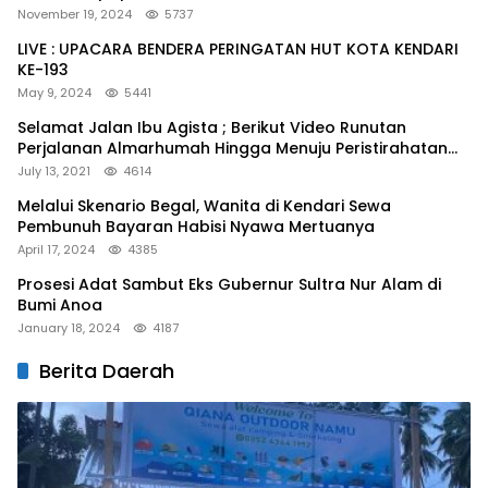
November 19, 2024
5737
LIVE : UPACARA BENDERA PERINGATAN HUT KOTA KENDARI
KE-193
May 9, 2024
5441
Selamat Jalan Ibu Agista ; Berikut Video Runutan
Perjalanan Almarhumah Hingga Menuju Peristirahatan
Terakhir
July 13, 2021
4614
Melalui Skenario Begal, Wanita di Kendari Sewa
Pembunuh Bayaran Habisi Nyawa Mertuanya
April 17, 2024
4385
Prosesi Adat Sambut Eks Gubernur Sultra Nur Alam di
Bumi Anoa
January 18, 2024
4187
Berita Daerah