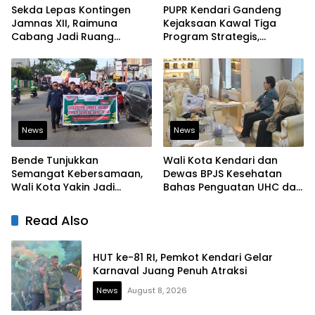
Sekda Lepas Kontingen
PUPR Kendari Gandeng
Jamnas XII, Raimuna
Kejaksaan Kawal Tiga
Cabang Jadi Ruang
Program Strategis,
Lahirkan Pramuka Kreatif
Tegaskan Komitmen
dan Berjiwa Pemimpin
Bangun Infrastruktur
Berintegritas
News
News
Bende Tunjukkan
Wali Kota Kendari dan
Semangat Kebersamaan,
Dewas BPJS Kesehatan
Wali Kota Yakin Jadi
Bahas Penguatan UHC dan
Contoh bagi Kelurahan
Peningkatan Layanan
Lain
Kesehatan
Read Also
HUT ke-81 RI, Pemkot Kendari Gelar
Karnaval Juang Penuh Atraksi
News
August 8, 2026