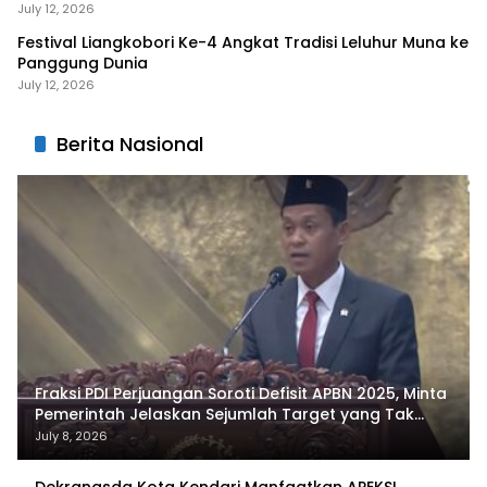
Liangkobhori
July 12, 2026
Festival Liangkobori Ke-4 Angkat Tradisi Leluhur Muna ke
Panggung Dunia
July 12, 2026
Berita Nasional
Fraksi PDI Perjuangan Soroti Defisit APBN 2025, Minta
Pemerintah Jelaskan Sejumlah Target yang Tak
Tercapai
July 8, 2026
Dekranasda Kota Kendari Manfaatkan APEKSI