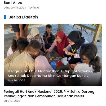
Bumi Anoa
January 18, 2024
4176
Berita Daerah
Mengisi Hari Libur Manfaatkan Tutup Botol Bekas,
Anak Anak Desa Namu Bikin Gantungan Kunci
Bernilai Ekonomi
July 26, 2026
Peringati Hari Anak Nasional 2026, PIM Sultra Dorong
Perlindungan dan Pemenuhan Hak Anak Pesisir
July 19, 2026