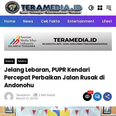
Skip
to
content
Home
News
Cek Fakta
Entertainment
Lifestyl
News
Metro
Jelang Lebaran, PUPR Kendari
Percepat Perbaikan Jalan Rusak di
Andonohu
169
Teradmin
2 Min Read
March 17, 2026