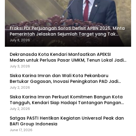
Fraksi PDI Perjuangan Soroti Defisit APBN 2025, Minta
Pemerintah Jelaskan Sejumlah Target yang Tak
Tercapai
July 8, 2026
Dekranasda Kota Kendari Manfaatkan APEKSI
Medan untuk Perluas Pasar UMKM, Tenun Lokal Jadi
Primadona
July 3, 2026
Siska Karina Imran dan Wali Kota Pekanbaru
Bertukar Gagasan, Inovasi Peningkatan PAD Jadi
Fokus Diskusi
July 2, 2026
Siska Karina Imran Perkuat Komitmen Bangun Kota
Tangguh, Kendari Siap Hadapi Tantangan Pangan
dan Bencana
July 2, 2026
Satgas PASTI Hentikan Kegiatan Universal Peak dan
BAFI Group Indonesia
June 17, 2026