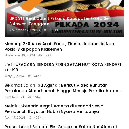
UPDATE Real Count Pilkada Kabupaten/Kota Se-
Sulawesi Tenggara
November 28, 2024
11608
Menang 2-0 Atas Arab Saudi, Timnas Indonesia Naik
Posisi 3 di papan Klasemen
November 19, 2024
5729
LIVE : UPACARA BENDERA PERINGATAN HUT KOTA KENDARI
KE-193
May 9, 2024
5427
Selamat Jalan Ibu Agista ; Berikut Video Runutan
Perjalanan Almarhumah Hingga Menuju Peristirahatan
Terakhir
July 13, 2021
4613
Melalui Skenario Begal, Wanita di Kendari Sewa
Pembunuh Bayaran Habisi Nyawa Mertuanya
April 17, 2024
4384
Prosesi Adat Sambut Eks Gubernur Sultra Nur Alam di