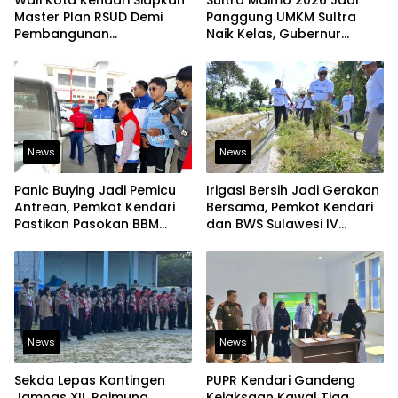
Wali Kota Kendari Siapkan
Sultra Maimo 2026 Jadi
Master Plan RSUD Demi
Panggung UMKM Sultra
Pembangunan
Naik Kelas, Gubernur
Berkelanjutan
Dorong Produk Lokal
Tembus Pasar Ekspor
News
News
Panic Buying Jadi Pemicu
Irigasi Bersih Jadi Gerakan
Antrean, Pemkot Kendari
Bersama, Pemkot Kendari
Pastikan Pasokan BBM
dan BWS Sulawesi IV
Tetap Aman
Perkuat Ketahanan
Pangan
News
News
Sekda Lepas Kontingen
PUPR Kendari Gandeng
Jamnas XII, Raimuna
Kejaksaan Kawal Tiga