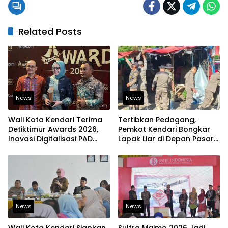
Related Posts
News
News
Wali Kota Kendari Terima
Tertibkan Pedagang,
Detiktimur Awards 2026,
Pemkot Kendari Bongkar
Inovasi Digitalisasi PAD
Lapak Liar di Depan Pasar
Diakui Tingkat Nasional
Sentral
News
News