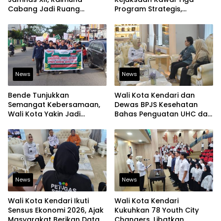
Cabang Jadi Ruang
Program Strategis,
Lahirkan Pramuka Kreatif
Tegaskan Komitmen
dan Berjiwa Pemimpin
Bangun Infrastruktur
Berintegritas
News
News
Bende Tunjukkan
Wali Kota Kendari dan
Semangat Kebersamaan,
Dewas BPJS Kesehatan
Wali Kota Yakin Jadi
Bahas Penguatan UHC dan
Contoh bagi Kelurahan
Peningkatan Layanan
Lain
Kesehatan
News
News
Wali Kota Kendari Ikuti
Wali Kota Kendari
Sensus Ekonomi 2026, Ajak
Kukuhkan 78 Youth City
Masyarakat Berikan Data
Changers, Libatkan