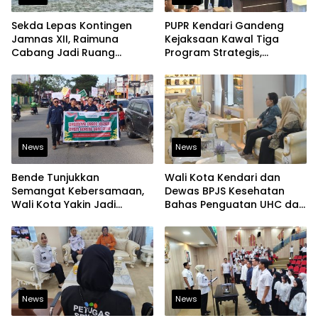
Sekda Lepas Kontingen
PUPR Kendari Gandeng
Jamnas XII, Raimuna
Kejaksaan Kawal Tiga
Cabang Jadi Ruang
Program Strategis,
Lahirkan Pramuka Kreatif
Tegaskan Komitmen
dan Berjiwa Pemimpin
Bangun Infrastruktur
Berintegritas
News
News
Bende Tunjukkan
Wali Kota Kendari dan
Semangat Kebersamaan,
Dewas BPJS Kesehatan
Wali Kota Yakin Jadi
Bahas Penguatan UHC dan
Contoh bagi Kelurahan
Peningkatan Layanan
Lain
Kesehatan
News
News