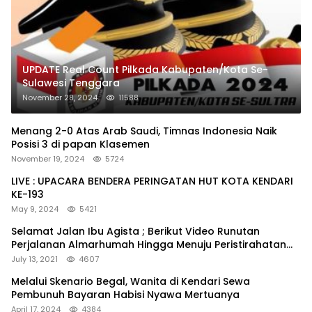
UPDATE Real Count Pilkada Kabupaten/Kota Se-
Sulawesi Tenggara
November 28, 2024
11588
Menang 2-0 Atas Arab Saudi, Timnas Indonesia Naik
Posisi 3 di papan Klasemen
November 19, 2024
5724
LIVE : UPACARA BENDERA PERINGATAN HUT KOTA KENDARI
KE-193
May 9, 2024
5421
Selamat Jalan Ibu Agista ; Berikut Video Runutan
Perjalanan Almarhumah Hingga Menuju Peristirahatan
Terakhir
July 13, 2021
4607
Melalui Skenario Begal, Wanita di Kendari Sewa
Pembunuh Bayaran Habisi Nyawa Mertuanya
April 17, 2024
4384