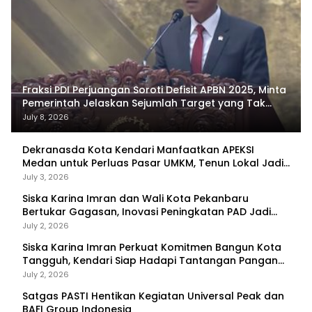
Fraksi PDI Perjuangan Soroti Defisit APBN 2025, Minta
Pemerintah Jelaskan Sejumlah Target yang Tak
Tercapai
July 8, 2026
Dekranasda Kota Kendari Manfaatkan APEKSI
Medan untuk Perluas Pasar UMKM, Tenun Lokal Jadi
Primadona
July 3, 2026
Siska Karina Imran dan Wali Kota Pekanbaru
Bertukar Gagasan, Inovasi Peningkatan PAD Jadi
Fokus Diskusi
July 2, 2026
Siska Karina Imran Perkuat Komitmen Bangun Kota
Tangguh, Kendari Siap Hadapi Tantangan Pangan
dan Bencana
July 2, 2026
Satgas PASTI Hentikan Kegiatan Universal Peak dan
BAFI Group Indonesia