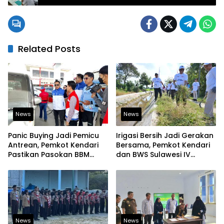
Related Posts
News
News
Panic Buying Jadi Pemicu
Irigasi Bersih Jadi Gerakan
Antrean, Pemkot Kendari
Bersama, Pemkot Kendari
Pastikan Pasokan BBM
dan BWS Sulawesi IV
Tetap Aman
Perkuat Ketahanan
Pangan
News
News