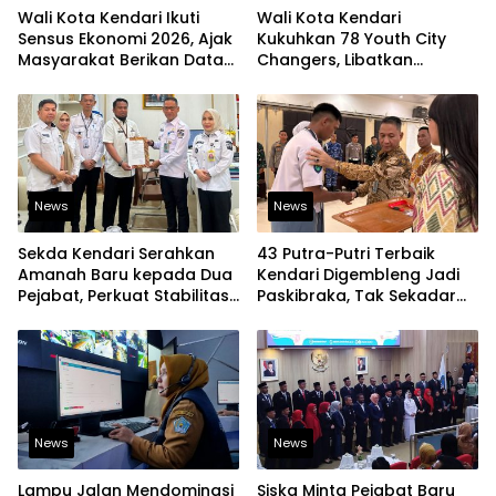
Wali Kota Kendari Ikuti
Wali Kota Kendari
Sensus Ekonomi 2026, Ajak
Kukuhkan 78 Youth City
Masyarakat Berikan Data
Changers, Libatkan
yang Jujur
Generasi Muda Dorong
Perubahan Kota
News
News
Sekda Kendari Serahkan
43 Putra-Putri Terbaik
Amanah Baru kepada Dua
Kendari Digembleng Jadi
Pejabat, Perkuat Stabilitas
Paskibraka, Tak Sekadar
Organisasi Pemerintahan
Latihan Baris-Berbaris
News
News
Lampu Jalan Mendominasi
Siska Minta Pejabat Baru