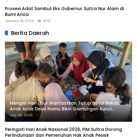
Prosesi Adat Sambut Eks Gubernur Sultra Nur Alam di
Bumi Anoa
January 18, 2024
4170
Berita Daerah
Mengisi Hari Libur Manfaatkan Tutup Botol Bekas,
Anak Anak Desa Namu Bikin Gantungan Kunci
Bernilai Ekonomi
July 26, 2026
Peringati Hari Anak Nasional 2026, PIM Sultra Dorong
Perlindungan dan Pemenuhan Hak Anak Pesisir