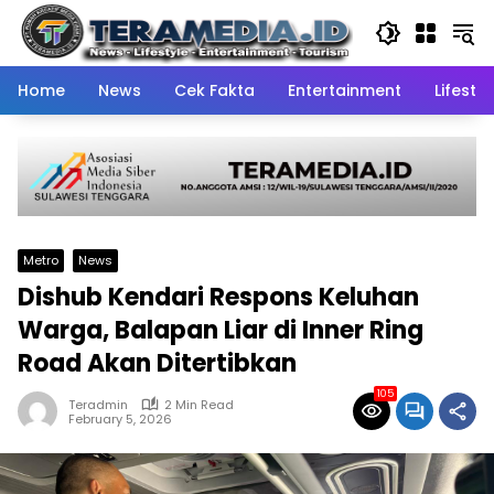
Skip
to
content
Home
News
Cek Fakta
Entertainment
Lifestyl
Metro
News
Dishub Kendari Respons Keluhan
Warga, Balapan Liar di Inner Ring
Road Akan Ditertibkan
105
Teradmin
2 Min Read
February 5, 2026