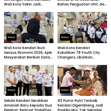
Wali Kota Yakin Jadi
Bahas Penguatan UHC dan
Contoh bagi Kelurahan
Peningkatan Layanan
Lain
Kesehatan
News
News
Wali Kota Kendari Ikuti
Wali Kota Kendari
Sensus Ekonomi 2026, Ajak
Kukuhkan 78 Youth City
Masyarakat Berikan Data
Changers, Libatkan
yang Jujur
Generasi Muda Dorong
Perubahan Kota
News
News
Sekda Kendari Serahkan
43 Putra-Putri Terbaik
Amanah Baru kepada Dua
Kendari Digembleng Jadi
Pejabat, Perkuat Stabilitas
Paskibraka, Tak Sekadar