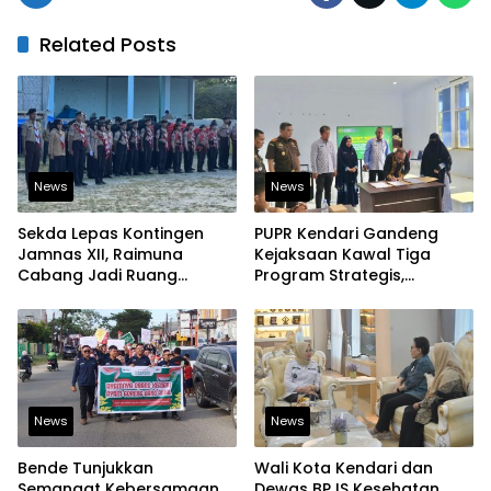
Related Posts
News
News
Sekda Lepas Kontingen
PUPR Kendari Gandeng
Jamnas XII, Raimuna
Kejaksaan Kawal Tiga
Cabang Jadi Ruang
Program Strategis,
Lahirkan Pramuka Kreatif
Tegaskan Komitmen
dan Berjiwa Pemimpin
Bangun Infrastruktur
Berintegritas
News
News
Bende Tunjukkan
Wali Kota Kendari dan
Semangat Kebersamaan,
Dewas BPJS Kesehatan