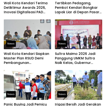
Wali Kota Kendari Terima
Tertibkan Pedagang,
Detiktimur Awards 2026,
Pemkot Kendari Bongkar
Inovasi Digitalisasi PAD
Lapak Liar di Depan Pasar
Diakui Tingkat Nasional
Sentral
News
News
Wali Kota Kendari Siapkan
Sultra Maimo 2026 Jadi
Master Plan RSUD Demi
Panggung UMKM Sultra
Pembangunan
Naik Kelas, Gubernur
Berkelanjutan
Dorong Produk Lokal
Tembus Pasar Ekspor
News
News
Panic Buying Jadi Pemicu
Irigasi Bersih Jadi Gerakan