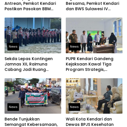
Antrean, Pemkot Kendari
Bersama, Pemkot Kendari
Pastikan Pasokan BBM
dan BWS Sulawesi IV
Tetap Aman
Perkuat Ketahanan
Pangan
News
News
Sekda Lepas Kontingen
PUPR Kendari Gandeng
Jamnas XII, Raimuna
Kejaksaan Kawal Tiga
Cabang Jadi Ruang
Program Strategis,
Lahirkan Pramuka Kreatif
Tegaskan Komitmen
dan Berjiwa Pemimpin
Bangun Infrastruktur
Berintegritas
News
News
Bende Tunjukkan
Wali Kota Kendari dan
Semangat Kebersamaan,
Dewas BPJS Kesehatan