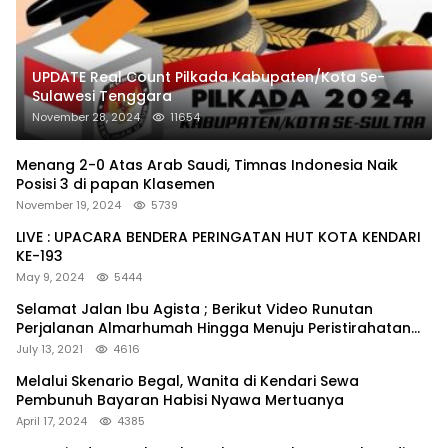
UPDATE Real Count Pilkada Kabupaten/Kota Se-
Sulawesi Tenggara
November 28, 2024
11654
Menang 2-0 Atas Arab Saudi, Timnas Indonesia Naik
Posisi 3 di papan Klasemen
November 19, 2024
5739
LIVE : UPACARA BENDERA PERINGATAN HUT KOTA KENDARI
KE-193
May 9, 2024
5444
Selamat Jalan Ibu Agista ; Berikut Video Runutan
Perjalanan Almarhumah Hingga Menuju Peristirahatan
Terakhir
July 13, 2021
4616
Melalui Skenario Begal, Wanita di Kendari Sewa
Pembunuh Bayaran Habisi Nyawa Mertuanya
April 17, 2024
4385