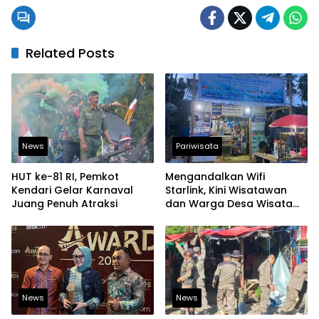
Related Posts
News
Pariwisata
HUT ke-81 RI, Pemkot
Mengandalkan Wifi
Kendari Gelar Karnaval
Starlink, Kini Wisatawan
Juang Penuh Atraksi
dan Warga Desa Wisata
Namu Sudah Bisa
Mengakses Transaksi
Digital
News
News