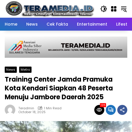
Skip
to
content
Home
News
Cek Fakta
Entertainment
Lifestyl
News
Metro
Training Center Jamda Pramuka
Kota Kendari Siapkan 48 Peserta
Menuju Jambore Daerah 2025
135
Teradmin
1 Min Read
October 18, 2025