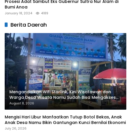
Prosesi Adat Sambut Eks Gubernur Sultra Nur Alam di
Bumi Anoa
January 18, 2024
4189
Berita Daerah
Mengandalkan Wifi Starlink, Kini Wisatawan dan
Warga Desa Wisata Namu Sudah Bisa Mengakses
Transaksi Digital
August 8, 2026
Mengisi Hari Libur Manfaatkan Tutup Botol Bekas, Anak
Anak Desa Namu Bikin Gantungan Kunci Bernilai Ekonomi
July 26, 2026