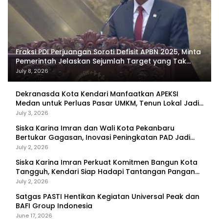
Fraksi PDI Perjuangan Soroti Defisit APBN 2025, Minta
Pemerintah Jelaskan Sejumlah Target yang Tak
Tercapai
July 8, 2026
Dekranasda Kota Kendari Manfaatkan APEKSI
Medan untuk Perluas Pasar UMKM, Tenun Lokal Jadi
Primadona
July 3, 2026
Siska Karina Imran dan Wali Kota Pekanbaru
Bertukar Gagasan, Inovasi Peningkatan PAD Jadi
Fokus Diskusi
July 2, 2026
Siska Karina Imran Perkuat Komitmen Bangun Kota
Tangguh, Kendari Siap Hadapi Tantangan Pangan
dan Bencana
July 2, 2026
Satgas PASTI Hentikan Kegiatan Universal Peak dan
BAFI Group Indonesia
June 17, 2026