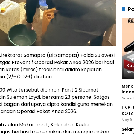
Po
Direktorat Samapta (Ditsamapta) Polda Sulawesi
UPD
gas Preventif Operasi Pekat Anoa 2026 berhasil
Ka
 keras (miras) tradisional dalam kegiatan
Nov
a (2/6/2026) dini hari.
Menan
2.00 Wita tersebut dipimpin Panit 2 Sipamat
Indon
udin Suleman Laydi, bersama 23 personel Satgas
Novemb
ai bagian dari upaya cipta kondisi guna menekan
LIVE 
anaan Operasi Pekat Anoa 2026.
KOTA 
May 9,
h Jalan Mekar Indah, Kelurahan Kadia,
Selam
etugas berhasil menemukan dan mengamankan