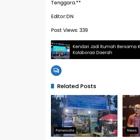
Tenggara.**
Editor:DN
Post Views:
339
Kendari Jadi Rumah Bersama Ko
Kolaborasi Daerah
Related Posts
Pariwisata
News