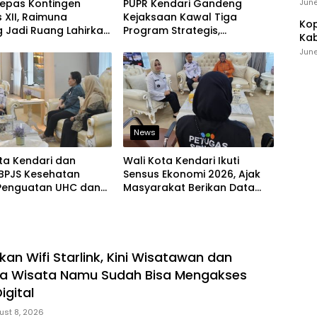
Ind
June
Lepas Kontingen
PUPR Kendari Gandeng
XII, Raimuna
Kejaksaan Kawal Tiga
Kop
 Jadi Ruang Lahirkan
Program Strategis,
Kab
 Kreatif dan Berjiwa
Tegaskan Komitmen Bangun
Ker
June
in
Infrastruktur Berintegritas
News
ta Kendari dan
Wali Kota Kendari Ikuti
BPJS Kesehatan
Sensus Ekonomi 2026, Ajak
Penguatan UHC dan
Masyarakat Berikan Data
katan Layanan
yang Jujur
tan
an Wifi Starlink, Kini Wisatawan dan
a Wisata Namu Sudah Bisa Mengakses
igital
ust 8, 2026