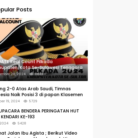
pular Posts
ATE Real Count Pilkada
bupaten/Kota Se-Sulawesi Tenggara
ember 28, 2024
11613
g 2-0 Atas Arab Saudi, Timnas
esia Naik Posisi 3 di papan Klasemen
er 19, 2024
5729
: UPACARA BENDERA PERINGATAN HUT
KENDARI KE-193
 2024
5428
at Jalan Ibu Agista ; Berikut Video