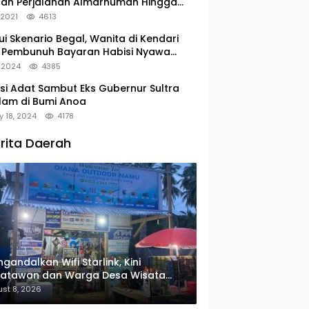
tan Perjalanan Almarhumah Hingga
u Peristirahatan Terakhir
, 2021
4613
ui Skenario Begal, Wanita di Kendari
 Pembunuh Bayaran Habisi Nyawa
uanya
, 2024
4385
si Adat Sambut Eks Gubernur Sultra
lam di Bumi Anoa
y 18, 2024
4178
rita Daerah
gandalkan Wifi Starlink, Kini
satawan dan Warga Desa Wisata
u Sudah Bisa Mengakses Transaksi
st 8, 2026
ital