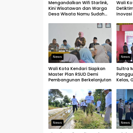
Mengandalkan Wifi Starlink,
Wali Ko
Kini Wisatawan dan Warga
Detikti
Desa Wisata Namu Sudah
Inovasi 
Bisa Mengakses Transaksi
Tingkat
Digital
News
News
Wali Kota Kendari Siapkan
Sultra 
Master Plan RSUD Demi
Panggu
Pembangunan Berkelanjutan
Kelas,
Produk
Ekspor
News
News