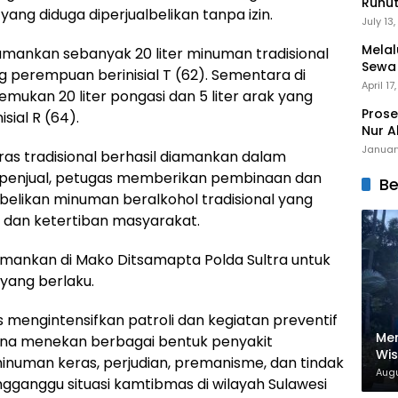
Runu
ang diduga diperjualbelikan tanpa izin.
Menuj
July 13
Melal
amankan sebanyak 20 liter minuman tradisional
Sewa
ng perempuan berinisial T (62). Sementara di
Mert
April 17
emukan 20 liter pongasi dan 5 liter arak yang
Prose
sial R (64).
Nur A
Januar
ras tradisional berhasil diamankan dalam
 penjual, petugas memberikan pembinaan dan
Be
belikan minuman beralkohol tradisional yang
dan ketertiban masyarakat.
iamankan di Mako Ditsamapta Polda Sultra untuk
 yang berlaku.
 mengintensifkan patroli dan kegiatan preventif
Men
una menekan berbagai bentuk penyakit
Wi
numan keras, perjudian, premanisme, dan tindak
Nam
Augu
gganggu situasi kamtibmas di wilayah Sulawesi
Dig