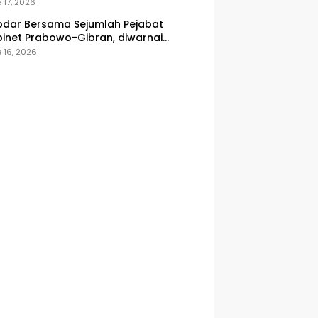
onesia
 17, 2026
dar Bersama Sejumlah Pejabat
inet Prabowo-Gibran, diwarnai
icuhan
 16, 2026