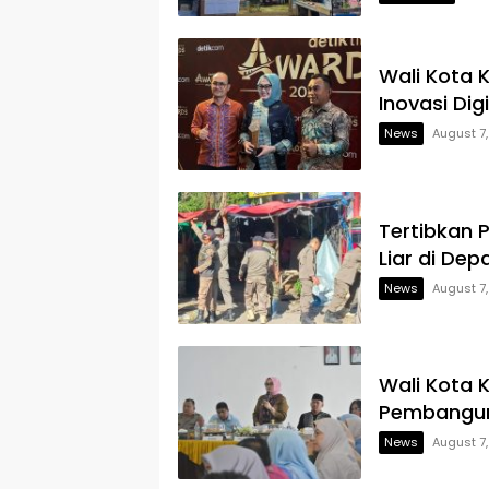
Wali Kota 
Inovasi Dig
News
August 7
Tertibkan 
Liar di Dep
News
August 7
Wali Kota 
Pembangun
News
August 7