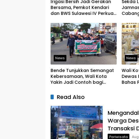
Irigasi Bersih Jadi Gerakan
Sekda 
Bersama, Pemkot Kendari
Jamnas 
dan BWS Sulawesi IV Perkuat
Cabang
Ketahanan Pangan
Pramuka
Pemimp
News
News
Bende Tunjukkan Semangat
Wali Ko
Kebersamaan, Wali Kota
Dewas 
Yakin Jadi Contoh bagi
Bahas 
Kelurahan Lain
Pening
Keseha
Read Also
Mengandalk
Warga Des
Transaksi D
Pariwisata
Aug