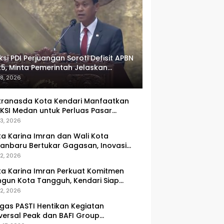
ksi PDI Perjuangan Soroti Defisit APBN
5, Minta Pemerintah Jelaskan
umlah Target yang Tak Tercapai
 8, 2026
ranasda Kota Kendari Manfaatkan
KSI Medan untuk Perluas Pasar
M, Tenun Lokal Jadi Primadona
 3, 2026
ka Karina Imran dan Wali Kota
anbaru Bertukar Gagasan, Inovasi
ingkatan PAD Jadi Fokus Diskusi
 2, 2026
ka Karina Imran Perkuat Komitmen
gun Kota Tangguh, Kendari Siap
dapi Tantangan Pangan dan
 2, 2026
ncana
gas PASTI Hentikan Kegiatan
versal Peak dan BAFI Group