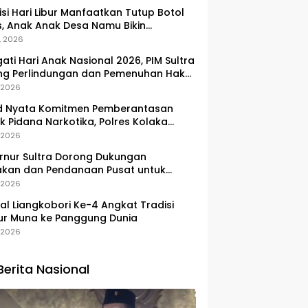
si Hari Libur Manfaatkan Tutup Botol
, Anak Anak Desa Namu Bikin
ngan Kunci Bernilai Ekonomi
, 2026
gati Hari Anak Nasional 2026, PIM Sultra
ng Perlindungan dan Pemenuhan Hak
Pesisir
, 2026
d Nyata Komitmen Pemberantasan
k Pidana Narkotika, Polres Kolaka
lkan Peredaran 3 Kg Sabu-Sabu
, 2026
nur Sultra Dorong Dukungan
akan dan Pendanaan Pusat untuk
embangan Kawasan Liangkobhori
, 2026
val Liangkobori Ke-4 Angkat Tradisi
ur Muna ke Panggung Dunia
, 2026
Berita Nasional