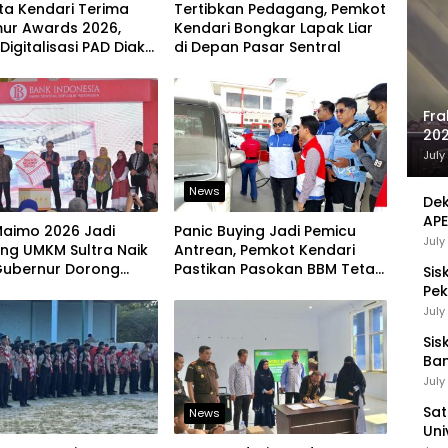
ta Kendari Terima
Tertibkan Pedagang, Pemkot
mur Awards 2026,
Kendari Bongkar Lapak Liar
Digitalisasi PAD Diakui
di Depan Pasar Sentral
 Nasional
Fra
202
Sej
July
News
Dek
APE
Maimo 2026 Jadi
Panic Buying Jadi Pemicu
UMK
July
ng UMKM Sultra Naik
Antrean, Pemkot Kendari
 Gubernur Dorong
Pastikan Pasokan BBM Tetap
Sis
 Lokal Tembus Pasar
Aman
Pek
Pen
July
Sis
Ban
Ha
July
Be
Sat
News
Uni