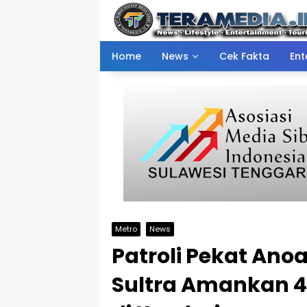
Skip
to
content
Home
News
Cek Fakta
Ent
Metro
News
Patroli Pekat Ano
Sultra Amankan 45