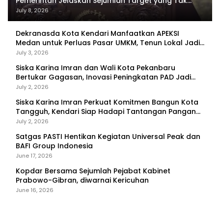
Pemerintah Jelaskan Sejumlah Target yang Tak
Tercapai
July 8, 2026
Dekranasda Kota Kendari Manfaatkan APEKSI
Medan untuk Perluas Pasar UMKM, Tenun Lokal Jadi
Primadona
July 3, 2026
Siska Karina Imran dan Wali Kota Pekanbaru
Bertukar Gagasan, Inovasi Peningkatan PAD Jadi
Fokus Diskusi
July 2, 2026
Siska Karina Imran Perkuat Komitmen Bangun Kota
Tangguh, Kendari Siap Hadapi Tantangan Pangan
dan Bencana
July 2, 2026
Satgas PASTI Hentikan Kegiatan Universal Peak dan
BAFI Group Indonesia
June 17, 2026
Kopdar Bersama Sejumlah Pejabat Kabinet
Prabowo-Gibran, diwarnai Kericuhan
June 16, 2026