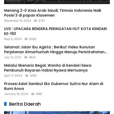
Menang 2-0 Atas Arab Saudi, Timnas Indonesia Naik
Posisi 3 di papan Klasemen
November 19, 2024
5737
LIVE : UPACARA BENDERA PERINGATAN HUT KOTA KENDARI
KE-193
May 9, 2024
5443
Selamat Jalan Ibu Agista ; Berikut Video Runutan
Perjalanan Almarhumah Hingga Menuju Peristirahatan
Terakhir
July 13, 2021
4614
Melalui Skenario Begal, Wanita di Kendari Sewa
Pembunuh Bayaran Habisi Nyawa Mertuanya
April 17, 2024
4385
Prosesi Adat Sambut Eks Gubernur Sultra Nur Alam di
Bumi Anoa
January 18, 2024
4188
Berita Daerah