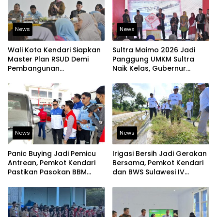
News
News
Wali Kota Kendari Siapkan
Sultra Maimo 2026 Jadi
Master Plan RSUD Demi
Panggung UMKM Sultra
Pembangunan
Naik Kelas, Gubernur
Berkelanjutan
Dorong Produk Lokal
Tembus Pasar Ekspor
News
News
Panic Buying Jadi Pemicu
Irigasi Bersih Jadi Gerakan
Antrean, Pemkot Kendari
Bersama, Pemkot Kendari
Pastikan Pasokan BBM
dan BWS Sulawesi IV
Tetap Aman
Perkuat Ketahanan
Pangan