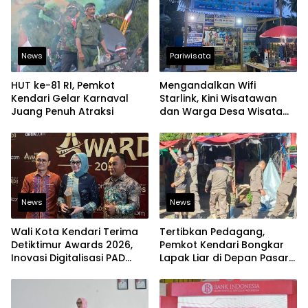
News
Pariwisata
HUT ke-81 RI, Pemkot
Mengandalkan Wifi
Kendari Gelar Karnaval
Starlink, Kini Wisatawan
Juang Penuh Atraksi
dan Warga Desa Wisata
Namu Sudah Bisa
Mengakses Transaksi
Digital
News
News
Wali Kota Kendari Terima
Tertibkan Pedagang,
Detiktimur Awards 2026,
Pemkot Kendari Bongkar
Inovasi Digitalisasi PAD
Lapak Liar di Depan Pasar
Diakui Tingkat Nasional
Sentral