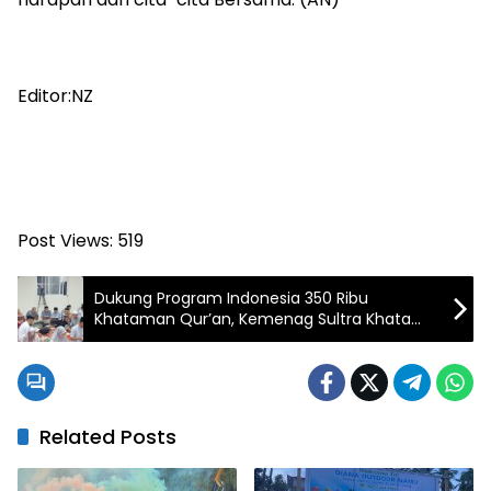
Editor:NZ
Post Views:
519
Dukung Program Indonesia 350 Ribu
Khataman Qur’an, Kemenag Sultra Khatam
4.500 Dalam Semalam di Malam Nuzulul
Qur’an
Related Posts