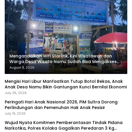
Mengandalkan Wifi Starlink, Kini Wisatawan dan
Warga Desa Wisata Namu Sudah Bisa Mengakses
Transaksi Digital
August 8, 2026
Mengisi Hari Libur Manfaatkan Tutup Botol Bekas, Anak
Anak Desa Namu Bikin Gantungan Kunci Bernilai Ekonomi
July 26, 2026
Peringati Hari Anak Nasional 2026, PIM Sultra Dorong
Perlindungan dan Pemenuhan Hak Anak Pesisir
July 19, 2026
Wujud Nyata Komitmen Pemberantasan Tindak Pidana
Narkotika, Polres Kolaka Gagalkan Peredaran 3 Kg