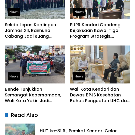
News
News
Sekda Lepas Kontingen
PUPR Kendari Gandeng
Jamnas XII, Raimuna
Kejaksaan Kawal Tiga
Cabang Jadi Ruang
Program Strategis,
Lahirkan Pramuka Kreatif
Tegaskan Komitmen
dan Berjiwa Pemimpin
Bangun Infrastruktur
Berintegritas
News
News
Bende Tunjukkan
Wali Kota Kendari dan
Semangat Kebersamaan,
Dewas BPJS Kesehatan
Wali Kota Yakin Jadi
Bahas Penguatan UHC dan
Contoh bagi Kelurahan
Peningkatan Layanan
Lain
Kesehatan
Read Also
HUT ke-81 RI, Pemkot Kendari Gelar