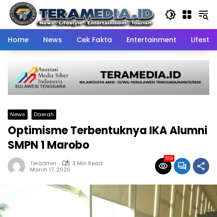
Skip
to
content
Home
News
Cek Fakta
Entertainment
Lifestyl
News
Daerah
Optimisme Terbentuknya IKA Alumni
SMPN 1 Marobo
519
Teradmin
3 Min Read
March 17, 2025