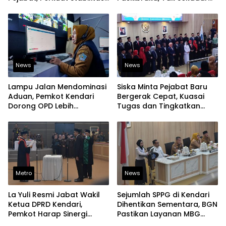
Organisasi Pemerintahan
Latihan Baris-Berbaris
News
News
Lampu Jalan Mendominasi
Siska Minta Pejabat Baru
Aduan, Pemkot Kendari
Bergerak Cepat, Kuasai
Dorong OPD Lebih
Tugas dan Tingkatkan
Responsif Tangani
Kinerja Pelayanan
Laporan Warga
Metro
News
La Yuli Resmi Jabat Wakil
Sejumlah SPPG di Kendari
Ketua DPRD Kendari,
Dihentikan Sementara, BGN
Pemkot Harap Sinergi
Pastikan Layanan MBG
Eksekutif-Legislatif Kian
Tetap Berjalan