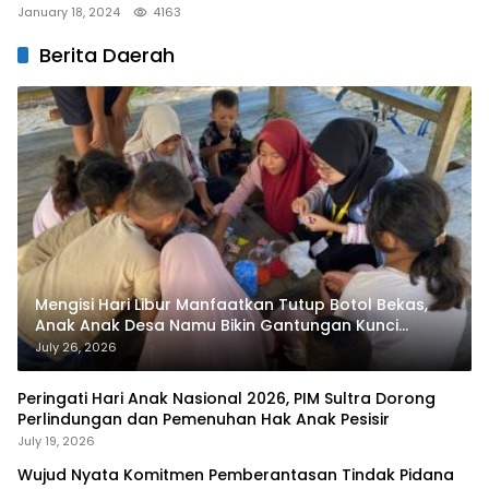
January 18, 2024
4163
Berita Daerah
Mengisi Hari Libur Manfaatkan Tutup Botol Bekas,
Anak Anak Desa Namu Bikin Gantungan Kunci
Bernilai Ekonomi
July 26, 2026
Peringati Hari Anak Nasional 2026, PIM Sultra Dorong
Perlindungan dan Pemenuhan Hak Anak Pesisir
July 19, 2026
Wujud Nyata Komitmen Pemberantasan Tindak Pidana