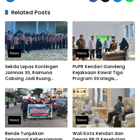
Related Posts
News
News
Sekda Lepas Kontingen
PUPR Kendari Gandeng
Jamnas XII, Raimuna
Kejaksaan Kawal Tiga
Cabang Jadi Ruang
Program Strategis,
Lahirkan Pramuka Kreatif
Tegaskan Komitmen
dan Berjiwa Pemimpin
Bangun Infrastruktur
Berintegritas
News
News
Bende Tunjukkan
Wali Kota Kendari dan
Semangat Kebersamaan,
Dewas BPJS Kesehatan