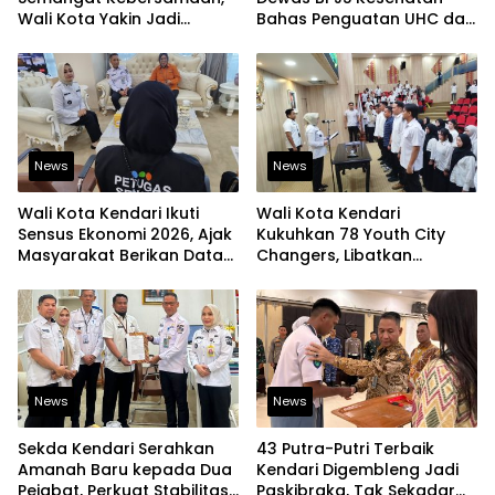
Wali Kota Yakin Jadi
Bahas Penguatan UHC dan
Contoh bagi Kelurahan
Peningkatan Layanan
Lain
Kesehatan
News
News
Wali Kota Kendari Ikuti
Wali Kota Kendari
Sensus Ekonomi 2026, Ajak
Kukuhkan 78 Youth City
Masyarakat Berikan Data
Changers, Libatkan
yang Jujur
Generasi Muda Dorong
Perubahan Kota
News
News
Sekda Kendari Serahkan
43 Putra-Putri Terbaik
Amanah Baru kepada Dua
Kendari Digembleng Jadi
Pejabat, Perkuat Stabilitas
Paskibraka, Tak Sekadar