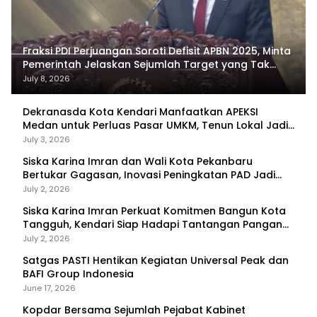
Fraksi PDI Perjuangan Soroti Defisit APBN 2025, Minta
Pemerintah Jelaskan Sejumlah Target yang Tak
Tercapai
July 8, 2026
Dekranasda Kota Kendari Manfaatkan APEKSI
Medan untuk Perluas Pasar UMKM, Tenun Lokal Jadi
Primadona
July 3, 2026
Siska Karina Imran dan Wali Kota Pekanbaru
Bertukar Gagasan, Inovasi Peningkatan PAD Jadi
Fokus Diskusi
July 2, 2026
Siska Karina Imran Perkuat Komitmen Bangun Kota
Tangguh, Kendari Siap Hadapi Tantangan Pangan
dan Bencana
July 2, 2026
Satgas PASTI Hentikan Kegiatan Universal Peak dan
BAFI Group Indonesia
June 17, 2026
Kopdar Bersama Sejumlah Pejabat Kabinet