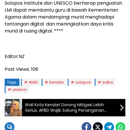
Solopos Institute dan UNESCO berharap penguatan
LMI dapat membantu guru di bawah Kementerian
Agama dalam mendampingi murid menghadapi
tantangan digital dan meningkatkan daya kritis
murid di ruang digital. ****
Editor:NZ
Post Views:
106
Tags:
AMSI
kendari
solopos
sultra
unesco
Wali Kota Kendari Dorong Mitigasi Lebih
Serius, APBD Wajib Sokong Penanganan
Bencana