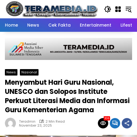
Skip
to
content
Home
News
Cek Fakta
Entertainment
Lifestyl
News
Nasional
Menyambut Hari Guru Nasional,
UNESCO dan Solopos Institute
Perkuat Literasi Media dan Informasi
Guru Kementerian Agama
106
Teradmin
2 Min Read
November 23, 2025