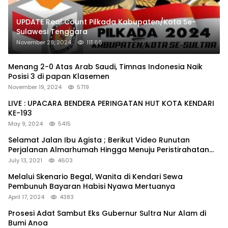
UPDATE Real Count Pilkada Kabupaten/Kota Se-
Sulawesi Tenggara
November 28, 2024
11566
Menang 2-0 Atas Arab Saudi, Timnas Indonesia Naik
Posisi 3 di papan Klasemen
November 19, 2024
5719
LIVE : UPACARA BENDERA PERINGATAN HUT KOTA KENDARI
KE-193
May 9, 2024
5415
Selamat Jalan Ibu Agista ; Berikut Video Runutan
Perjalanan Almarhumah Hingga Menuju Peristirahatan
Terakhir
July 13, 2021
4603
Melalui Skenario Begal, Wanita di Kendari Sewa
Pembunuh Bayaran Habisi Nyawa Mertuanya
April 17, 2024
4383
Prosesi Adat Sambut Eks Gubernur Sultra Nur Alam di
Bumi Anoa