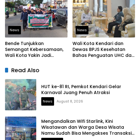
dan Berjiwa Pemimpin
Bangun Infrastruktur
Berintegritas
News
News
Bende Tunjukkan
Wali Kota Kendari dan
Semangat Kebersamaan,
Dewas BPJS Kesehatan
Wali Kota Yakin Jadi
Bahas Penguatan UHC dan
Contoh bagi Kelurahan
Peningkatan Layanan
Lain
Kesehatan
Read Also
HUT ke-81 RI, Pemkot Kendari Gelar
Karnaval Juang Penuh Atraksi
News
August 8, 2026
Mengandalkan Wifi Starlink, Kini
Wisatawan dan Warga Desa Wisata
Namu Sudah Bisa Mengakses Transaksi
Digital