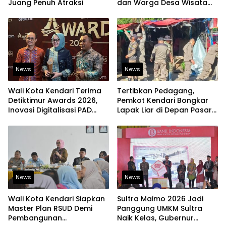
Juang Penuh Atraksi
dan Warga Desa Wisata
Namu Sudah Bisa
Mengakses Transaksi
Digital
News
News
Wali Kota Kendari Terima
Tertibkan Pedagang,
Detiktimur Awards 2026,
Pemkot Kendari Bongkar
Inovasi Digitalisasi PAD
Lapak Liar di Depan Pasar
Diakui Tingkat Nasional
Sentral
News
News
Wali Kota Kendari Siapkan
Sultra Maimo 2026 Jadi
Master Plan RSUD Demi
Panggung UMKM Sultra
Pembangunan
Naik Kelas, Gubernur