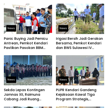
Berkelanjutan
Dorong Produk Lokal
Tembus Pasar Ekspor
News
News
Panic Buying Jadi Pemicu
Irigasi Bersih Jadi Gerakan
Antrean, Pemkot Kendari
Bersama, Pemkot Kendari
Pastikan Pasokan BBM
dan BWS Sulawesi IV
Tetap Aman
Perkuat Ketahanan
Pangan
News
News
Sekda Lepas Kontingen
PUPR Kendari Gandeng
Jamnas XII, Raimuna
Kejaksaan Kawal Tiga
Cabang Jadi Ruang
Program Strategis,
Lahirkan Pramuka Kreatif
Tegaskan Komitmen