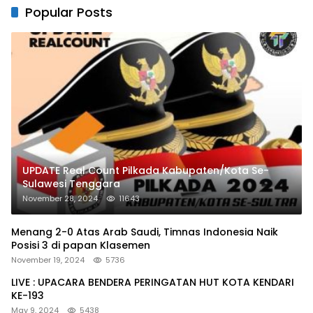
Popular Posts
UPDATE Real Count Pilkada Kabupaten/Kota Se-
Sulawesi Tenggara
November 28, 2024
11643
Menang 2-0 Atas Arab Saudi, Timnas Indonesia Naik
Posisi 3 di papan Klasemen
November 19, 2024
5736
LIVE : UPACARA BENDERA PERINGATAN HUT KOTA KENDARI
KE-193
May 9, 2024
5438