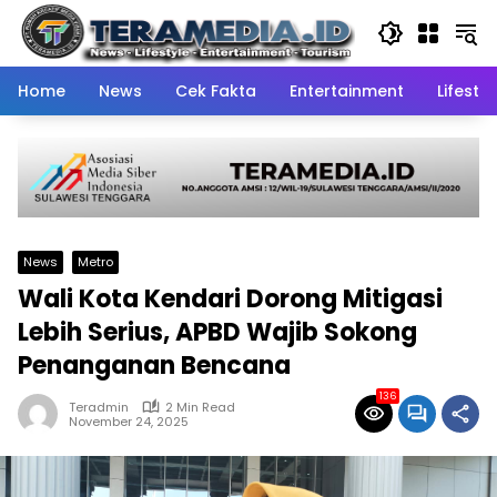
Skip
to
content
Home
News
Cek Fakta
Entertainment
Lifestyl
News
Metro
Wali Kota Kendari Dorong Mitigasi
Lebih Serius, APBD Wajib Sokong
Penanganan Bencana
136
Teradmin
2 Min Read
November 24, 2025