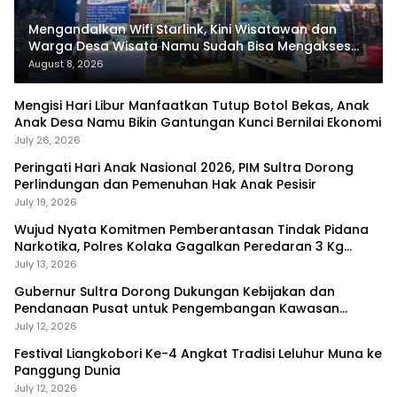
Mengandalkan Wifi Starlink, Kini Wisatawan dan
Warga Desa Wisata Namu Sudah Bisa Mengakses
Transaksi Digital
August 8, 2026
Mengisi Hari Libur Manfaatkan Tutup Botol Bekas, Anak
Anak Desa Namu Bikin Gantungan Kunci Bernilai Ekonomi
July 26, 2026
Peringati Hari Anak Nasional 2026, PIM Sultra Dorong
Perlindungan dan Pemenuhan Hak Anak Pesisir
July 19, 2026
Wujud Nyata Komitmen Pemberantasan Tindak Pidana
Narkotika, Polres Kolaka Gagalkan Peredaran 3 Kg
Sabu-Sabu
July 13, 2026
Gubernur Sultra Dorong Dukungan Kebijakan dan
Pendanaan Pusat untuk Pengembangan Kawasan
Liangkobhori
July 12, 2026
Festival Liangkobori Ke-4 Angkat Tradisi Leluhur Muna ke
Panggung Dunia
July 12, 2026