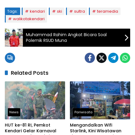
Tags:
kendari
ski
sultra
teramedia
walikotakendari
Muhammad Rahim Angkat Bicara Soal
Polemik RSUD Muna
Related Posts
News
Pariwisata
HUT ke-81 RI, Pemkot
Mengandalkan Wifi
Kendari Gelar Karnaval
Starlink, Kini Wisatawan