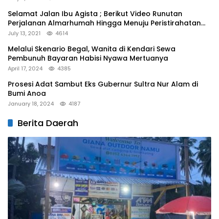
Selamat Jalan Ibu Agista ; Berikut Video Runutan
Perjalanan Almarhumah Hingga Menuju Peristirahatan
Terakhir
July 13, 2021
4614
Melalui Skenario Begal, Wanita di Kendari Sewa
Pembunuh Bayaran Habisi Nyawa Mertuanya
April 17, 2024
4385
Prosesi Adat Sambut Eks Gubernur Sultra Nur Alam di
Bumi Anoa
January 18, 2024
4187
Berita Daerah