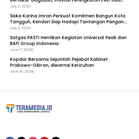
Bertukar Gagasan, Inovasi Peningkatan PAD Jadi
Fokus Diskusi
July 2, 2026
Siska Karina Imran Perkuat Komitmen Bangun Kota
Tangguh, Kendari Siap Hadapi Tantangan Pangan
dan Bencana
July 2, 2026
Satgas PASTI Hentikan Kegiatan Universal Peak dan
BAFI Group Indonesia
June 17, 2026
Kopdar Bersama Sejumlah Pejabat Kabinet
Prabowo-Gibran, diwarnai Kericuhan
June 16, 2026