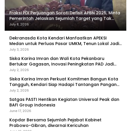
Fraksi PDI Perjuangan Soroti Defisit APBN 2025, Minta
Pemerintah Jelaskan Sejumlah Target yang Tak
Tercapai
July 8, 2026
Dekranasda Kota Kendari Manfaatkan APEKSI
Medan untuk Perluas Pasar UMKM, Tenun Lokal Jadi
Primadona
July 3, 2026
Siska Karina Imran dan Wali Kota Pekanbaru
Bertukar Gagasan, Inovasi Peningkatan PAD Jadi
Fokus Diskusi
July 2, 2026
Siska Karina Imran Perkuat Komitmen Bangun Kota
Tangguh, Kendari Siap Hadapi Tantangan Pangan
dan Bencana
July 2, 2026
Satgas PASTI Hentikan Kegiatan Universal Peak dan
BAFI Group Indonesia
June 17, 2026
Kopdar Bersama Sejumlah Pejabat Kabinet
Prabowo-Gibran, diwarnai Kericuhan