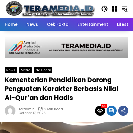
Skip
to
content
Home
News
Cek Fakta
Entertainment
Lifestyl
News
Metro
Nasional
Kementerian Pendidikan Dorong
Penguatan Karakter Berbasis Nilai
Al-Qur’an dan Hadis
106
Teradmin
2 Min Read
October 17, 2025