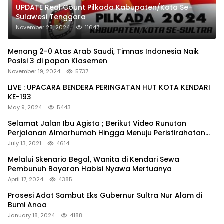
UPDATE Real Count Pilkada Kabupaten/Kota Se-
Sulawesi Tenggara
November 28, 2024
11647
Menang 2-0 Atas Arab Saudi, Timnas Indonesia Naik
Posisi 3 di papan Klasemen
November 19, 2024
5737
LIVE : UPACARA BENDERA PERINGATAN HUT KOTA KENDARI
KE-193
May 9, 2024
5443
Selamat Jalan Ibu Agista ; Berikut Video Runutan
Perjalanan Almarhumah Hingga Menuju Peristirahatan
Terakhir
July 13, 2021
4614
Melalui Skenario Begal, Wanita di Kendari Sewa
Pembunuh Bayaran Habisi Nyawa Mertuanya
April 17, 2024
4385
Prosesi Adat Sambut Eks Gubernur Sultra Nur Alam di
Bumi Anoa
January 18, 2024
4188