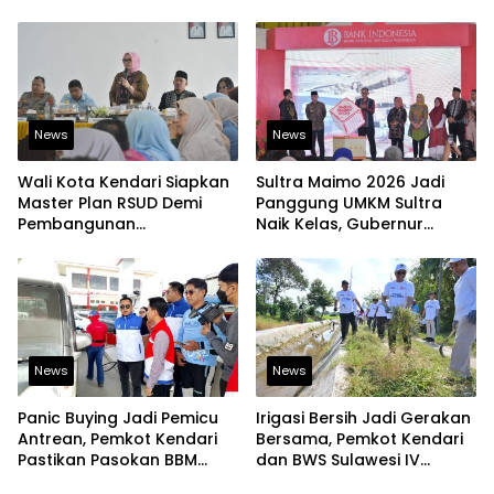
Diakui Tingkat Nasional
Sentral
News
News
Wali Kota Kendari Siapkan
Sultra Maimo 2026 Jadi
Master Plan RSUD Demi
Panggung UMKM Sultra
Pembangunan
Naik Kelas, Gubernur
Berkelanjutan
Dorong Produk Lokal
Tembus Pasar Ekspor
News
News
Panic Buying Jadi Pemicu
Irigasi Bersih Jadi Gerakan
Antrean, Pemkot Kendari
Bersama, Pemkot Kendari
Pastikan Pasokan BBM
dan BWS Sulawesi IV
Tetap Aman
Perkuat Ketahanan