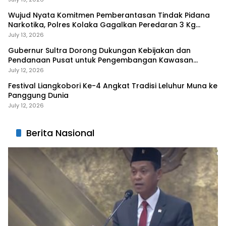
Wujud Nyata Komitmen Pemberantasan Tindak Pidana
Narkotika, Polres Kolaka Gagalkan Peredaran 3 Kg
Sabu-Sabu
July 13, 2026
Gubernur Sultra Dorong Dukungan Kebijakan dan
Pendanaan Pusat untuk Pengembangan Kawasan
Liangkobhori
July 12, 2026
Festival Liangkobori Ke-4 Angkat Tradisi Leluhur Muna ke
Panggung Dunia
July 12, 2026
Berita Nasional