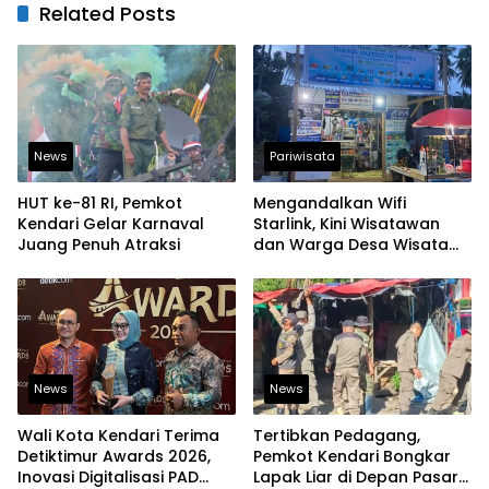
Related Posts
News
Pariwisata
HUT ke-81 RI, Pemkot
Mengandalkan Wifi
Kendari Gelar Karnaval
Starlink, Kini Wisatawan
Juang Penuh Atraksi
dan Warga Desa Wisata
Namu Sudah Bisa
Mengakses Transaksi
Digital
News
News
Wali Kota Kendari Terima
Tertibkan Pedagang,
Detiktimur Awards 2026,
Pemkot Kendari Bongkar
Inovasi Digitalisasi PAD
Lapak Liar di Depan Pasar