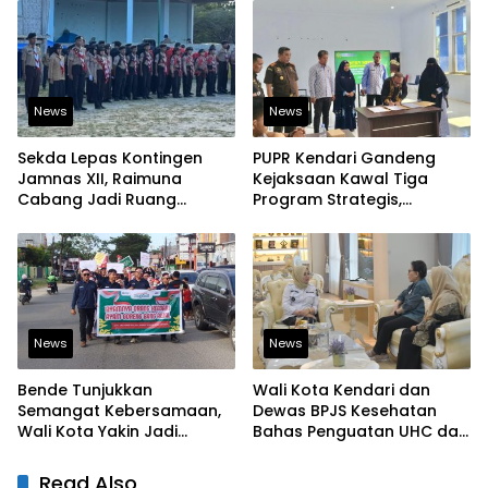
Pangan
News
News
Sekda Lepas Kontingen
PUPR Kendari Gandeng
Jamnas XII, Raimuna
Kejaksaan Kawal Tiga
Cabang Jadi Ruang
Program Strategis,
Lahirkan Pramuka Kreatif
Tegaskan Komitmen
dan Berjiwa Pemimpin
Bangun Infrastruktur
Berintegritas
News
News
Bende Tunjukkan
Wali Kota Kendari dan
Semangat Kebersamaan,
Dewas BPJS Kesehatan
Wali Kota Yakin Jadi
Bahas Penguatan UHC dan
Contoh bagi Kelurahan
Peningkatan Layanan
Lain
Kesehatan
Read Also