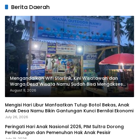
Berita Daerah
Mengandalkan Wifi Starlink, Kini Wisatawan dan
Warga Desa Wisata Namu Sudah Bisa Mengakses
Transaksi Digital
August 8, 2026
Mengisi Hari Libur Manfaatkan Tutup Botol Bekas, Anak
Anak Desa Namu Bikin Gantungan Kunci Bernilai Ekonomi
July 26, 2026
Peringati Hari Anak Nasional 2026, PIM Sultra Dorong
Perlindungan dan Pemenuhan Hak Anak Pesisir
July 19, 2026