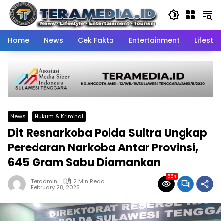
Skip
to
content
Home
News
Cek Fakta
Entertainment
Lifestyl
News
Hukum & Kriminal
Dit Resnarkoba Polda Sultra Ungkap
Peredaran Narkoba Antar Provinsi,
645 Gram Sabu Diamankan
554
Teradmin
2 Min Read
February 28, 2025