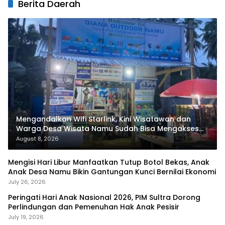
Berita Daerah
Mengandalkan Wifi Starlink, Kini Wisatawan dan
Warga Desa Wisata Namu Sudah Bisa Mengakses
Transaksi Digital
August 8, 2026
Mengisi Hari Libur Manfaatkan Tutup Botol Bekas, Anak
Anak Desa Namu Bikin Gantungan Kunci Bernilai Ekonomi
July 26, 2026
Peringati Hari Anak Nasional 2026, PIM Sultra Dorong
Perlindungan dan Pemenuhan Hak Anak Pesisir
July 19, 2026