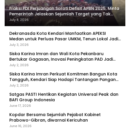
Fraksi PDI Perjuangan Soroti Defisit APBN 2025, Minta
Pemerintah Jelaskan Sejumlah Target yang Tak
Tercapai
July 8, 2026
Dekranasda Kota Kendari Manfaatkan APEKSI
Medan untuk Perluas Pasar UMKM, Tenun Lokal Jadi
Primadona
July 3, 2026
Siska Karina Imran dan Wali Kota Pekanbaru
Bertukar Gagasan, Inovasi Peningkatan PAD Jadi
Fokus Diskusi
July 2, 2026
Siska Karina Imran Perkuat Komitmen Bangun Kota
Tangguh, Kendari Siap Hadapi Tantangan Pangan
dan Bencana
July 2, 2026
Satgas PASTI Hentikan Kegiatan Universal Peak dan
BAFI Group Indonesia
June 17, 2026
Kopdar Bersama Sejumlah Pejabat Kabinet
Prabowo-Gibran, diwarnai Kericuhan
June 16, 2026