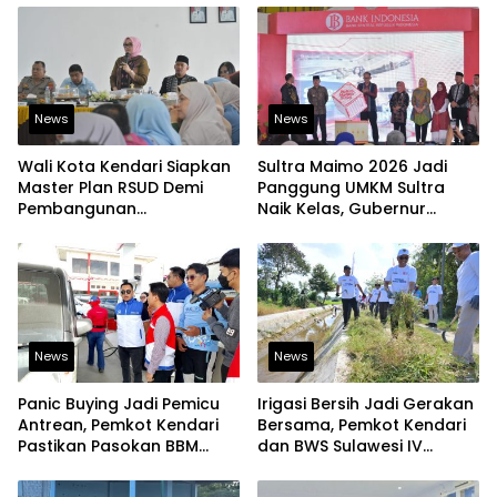
News
News
Wali Kota Kendari Siapkan
Sultra Maimo 2026 Jadi
Master Plan RSUD Demi
Panggung UMKM Sultra
Pembangunan
Naik Kelas, Gubernur
Berkelanjutan
Dorong Produk Lokal
Tembus Pasar Ekspor
News
News
Panic Buying Jadi Pemicu
Irigasi Bersih Jadi Gerakan
Antrean, Pemkot Kendari
Bersama, Pemkot Kendari
Pastikan Pasokan BBM
dan BWS Sulawesi IV
Tetap Aman
Perkuat Ketahanan
Pangan