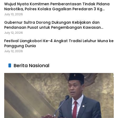
Wujud Nyata Komitmen Pemberantasan Tindak Pidana
Narkotika, Polres Kolaka Gagalkan Peredaran 3 Kg
Sabu-Sabu
July 13, 2026
Gubernur Sultra Dorong Dukungan Kebijakan dan
Pendanaan Pusat untuk Pengembangan Kawasan
Liangkobhori
July 12, 2026
Festival Liangkobori Ke-4 Angkat Tradisi Leluhur Muna ke
Panggung Dunia
July 12, 2026
Berita Nasional