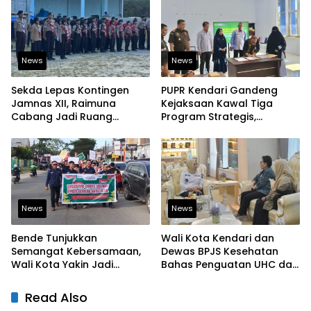
News
News
Sekda Lepas Kontingen
PUPR Kendari Gandeng
Jamnas XII, Raimuna
Kejaksaan Kawal Tiga
Cabang Jadi Ruang
Program Strategis,
Lahirkan Pramuka Kreatif
Tegaskan Komitmen
dan Berjiwa Pemimpin
Bangun Infrastruktur
Berintegritas
News
News
Bende Tunjukkan
Wali Kota Kendari dan
Semangat Kebersamaan,
Dewas BPJS Kesehatan
Wali Kota Yakin Jadi
Bahas Penguatan UHC dan
Contoh bagi Kelurahan
Peningkatan Layanan
Lain
Kesehatan
Read Also