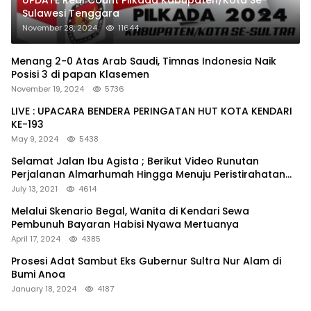
UPDATE Real Count Pilkada Kabupaten/Kota Se-
Sulawesi Tenggara
November 28, 2024
11644
Menang 2-0 Atas Arab Saudi, Timnas Indonesia Naik
Posisi 3 di papan Klasemen
November 19, 2024
5736
LIVE : UPACARA BENDERA PERINGATAN HUT KOTA KENDARI
KE-193
May 9, 2024
5438
Selamat Jalan Ibu Agista ; Berikut Video Runutan
Perjalanan Almarhumah Hingga Menuju Peristirahatan
Terakhir
July 13, 2021
4614
Melalui Skenario Begal, Wanita di Kendari Sewa
Pembunuh Bayaran Habisi Nyawa Mertuanya
April 17, 2024
4385
Prosesi Adat Sambut Eks Gubernur Sultra Nur Alam di
Bumi Anoa
January 18, 2024
4187