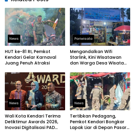
News
Pariwisata
HUT ke-81 RI, Pemkot
Mengandalkan Wifi
Kendari Gelar Karnaval
Starlink, Kini Wisatawan
Juang Penuh Atraksi
dan Warga Desa Wisata
Namu Sudah Bisa
Mengakses Transaksi
Digital
News
News
Wali Kota Kendari Terima
Tertibkan Pedagang,
Detiktimur Awards 2026,
Pemkot Kendari Bongkar
Inovasi Digitalisasi PAD
Lapak Liar di Depan Pasar
Diakui Tingkat Nasional
Sentral