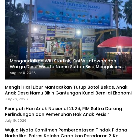
Mengandalkan Wifi Starlink, Kini Wisatawan dan
Warga Desa Wisata Namu Sudah Bisa Mengakses
Transaksi Digital
August 8, 2026
Mengisi Hari Libur Manfaatkan Tutup Botol Bekas, Anak
Anak Desa Namu Bikin Gantungan Kunci Bernilai Ekonomi
July 26, 2026
Peringati Hari Anak Nasional 2026, PIM Sultra Dorong
Perlindungan dan Pemenuhan Hak Anak Pesisir
July 19, 2026
Wujud Nyata Komitmen Pemberantasan Tindak Pidana
Narkotika, Polres Kolaka Gagalkan Peredaran 3 Kg