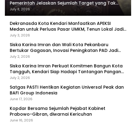
Pemerintah Jelaskan Sejumlah Target yang Tak
Tercapai
July 8, 2026
Dekranasda Kota Kendari Manfaatkan APEKSI
Medan untuk Perluas Pasar UMKM, Tenun Lokal Jadi
Primadona
July 3, 2026
Siska Karina Imran dan Wali Kota Pekanbaru
Bertukar Gagasan, Inovasi Peningkatan PAD Jadi
Fokus Diskusi
July 2, 2026
Siska Karina Imran Perkuat Komitmen Bangun Kota
Tangguh, Kendari Siap Hadapi Tantangan Pangan
dan Bencana
July 2, 2026
Satgas PASTI Hentikan Kegiatan Universal Peak dan
BAFI Group Indonesia
June 17, 2026
Kopdar Bersama Sejumlah Pejabat Kabinet
Prabowo-Gibran, diwarnai Kericuhan
June 16, 2026