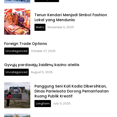
Tenun Kendari Menjadi Simbol Fashion
Lokal yang Mendunia
Metro
November 5, 2025
Foreign Trade Options
Uncategorized
October 27, 2025
Gyvųjų pardavėjų žaidimų kazino ateitis
Uncategorized
August 5, 2025
Panggung Seni Kali Kadia Dibersihkan,
Dinas Pariwisata Dorong Pemanfaatan
Ruang Publik Kreatif
Longform
July 11, 2025