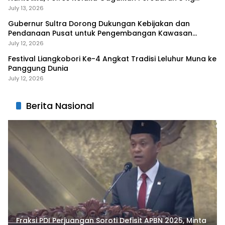
Sabu-Sabu
July 13, 2026
Gubernur Sultra Dorong Dukungan Kebijakan dan
Pendanaan Pusat untuk Pengembangan Kawasan
Liangkobhori
July 12, 2026
Festival Liangkobori Ke-4 Angkat Tradisi Leluhur Muna ke
Panggung Dunia
July 12, 2026
Berita Nasional
Fraksi PDI Perjuangan Soroti Defisit APBN 2025, Minta