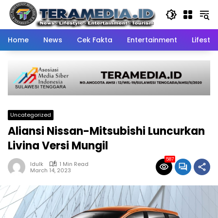
Skip
to
content
Home
News
Cek Fakta
Entertainment
Lifestyl
Uncategorized
Aliansi Nissan-Mitsubishi Luncurkan
Livina Versi Mungil
587
Idulk
1 Min Read
March 14, 2023