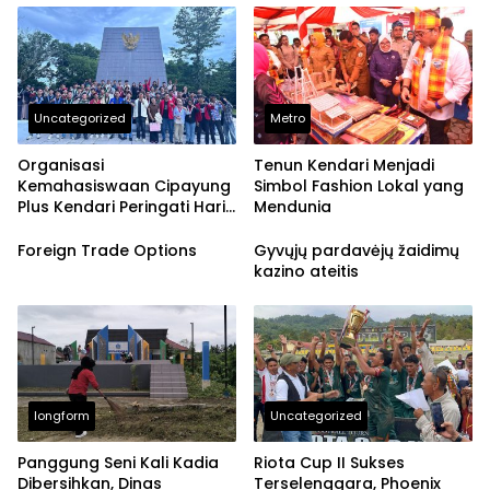
Lambat
Uncategorized
Metro
Organisasi
Tenun Kendari Menjadi
Kemahasiswaan Cipayung
Simbol Fashion Lokal yang
Plus Kendari Peringati Hari
Mendunia
Pahlawan dengan Ziarah
dan Upacara di Taman
Foreign Trade Options
Gyvųjų pardavėjų žaidimų
Makam Pahlawan
kazino ateitis
Watubangga
longform
Uncategorized
Panggung Seni Kali Kadia
Riota Cup II Sukses
Dibersihkan, Dinas
Terselenggara, Phoenix