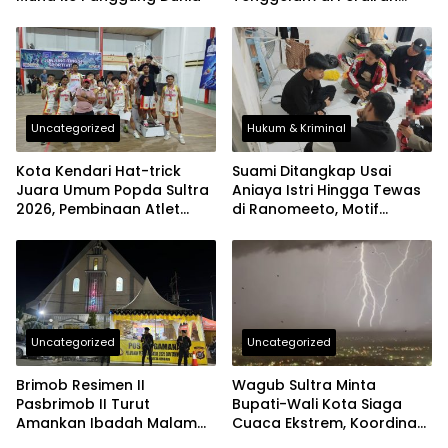
Buton, Tim SAR Baubau
Dikerahkan
Uncategorized
Hukum & Kriminal
Kota Kendari Hat-trick
Suami Ditangkap Usai
Juara Umum Popda Sultra
Aniaya Istri Hingga Tewas
2026, Pembinaan Atlet
di Ranomeeto, Motif
Pelajar Berbuah Prestasi
Diduga Cemburu
Uncategorized
Uncategorized
Brimob Resimen II
Wagub Sultra Minta
Pasbrimob II Turut
Bupati-Wali Kota Siaga
Amankan Ibadah Malam
Cuaca Ekstrem, Koordinasi
Natal di Kendari
dengan BMKG Jangan