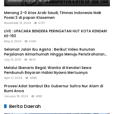
November 28, 2024
11647
Menang 2-0 Atas Arab Saudi, Timnas Indonesia Naik
Posisi 3 di papan Klasemen
November 19, 2024
5737
LIVE : UPACARA BENDERA PERINGATAN HUT KOTA KENDARI
KE-193
May 9, 2024
5443
Selamat Jalan Ibu Agista ; Berikut Video Runutan
Perjalanan Almarhumah Hingga Menuju Peristirahatan
Terakhir
July 13, 2021
4614
Melalui Skenario Begal, Wanita di Kendari Sewa
Pembunuh Bayaran Habisi Nyawa Mertuanya
April 17, 2024
4385
Prosesi Adat Sambut Eks Gubernur Sultra Nur Alam di
Bumi Anoa
January 18, 2024
4188
Berita Daerah