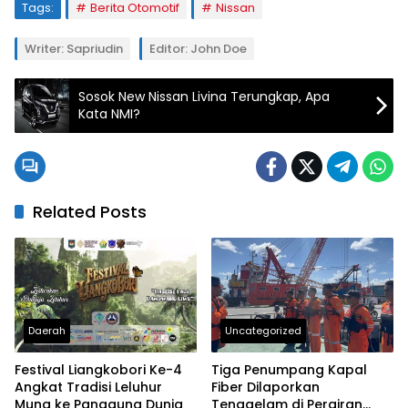
Tags:
Berita Otomotif
Nissan
Writer: Sapriudin
Editor: John Doe
Sosok New Nissan Livina Terungkap, Apa
Kata NMI?
Related Posts
Daerah
Uncategorized
Festival Liangkobori Ke-4
Tiga Penumpang Kapal
Angkat Tradisi Leluhur
Fiber Dilaporkan
Muna ke Panggung Dunia
Tenggelam di Perairan