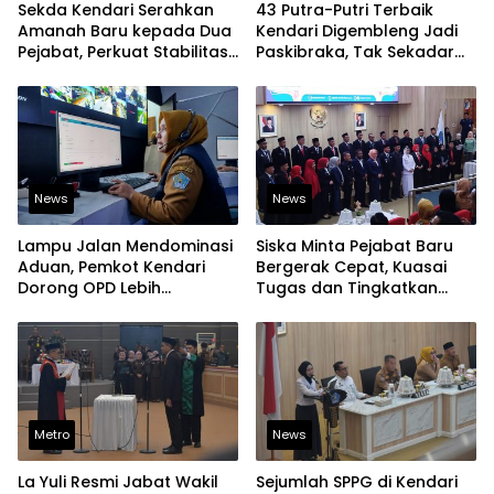
Sekda Kendari Serahkan
43 Putra-Putri Terbaik
Amanah Baru kepada Dua
Kendari Digembleng Jadi
Pejabat, Perkuat Stabilitas
Paskibraka, Tak Sekadar
Organisasi Pemerintahan
Latihan Baris-Berbaris
News
News
Lampu Jalan Mendominasi
Siska Minta Pejabat Baru
Aduan, Pemkot Kendari
Bergerak Cepat, Kuasai
Dorong OPD Lebih
Tugas dan Tingkatkan
Responsif Tangani
Kinerja Pelayanan
Laporan Warga
Metro
News
La Yuli Resmi Jabat Wakil
Sejumlah SPPG di Kendari