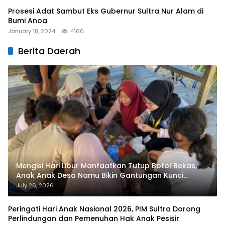
Prosesi Adat Sambut Eks Gubernur Sultra Nur Alam di
Bumi Anoa
January 18, 2024
4160
Berita Daerah
Mengisi Hari Libur Manfaatkan Tutup Botol Bekas,
Anak Anak Desa Namu Bikin Gantungan Kunci
Bernilai Ekonomi
July 26, 2026
Peringati Hari Anak Nasional 2026, PIM Sultra Dorong
Perlindungan dan Pemenuhan Hak Anak Pesisir