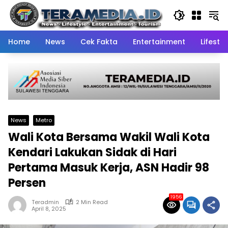
Skip
to
content
Home
News
Cek Fakta
Entertainment
Lifestyl
News
Metro
Wali Kota Bersama Wakil Wali Kota
Kendari Lakukan Sidak di Hari
Pertama Masuk Kerja, ASN Hadir 98
Persen
1956
Teradmin
2 Min Read
April 8, 2025