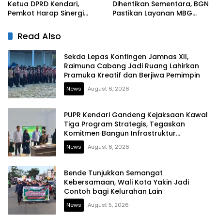
Ketua DPRD Kendari,
Dihentikan Sementara, BGN
Pemkot Harap Sinergi
Pastikan Layanan MBG
Eksekutif-Legislatif Kian
Tetap Berjalan
Solid
Read Also
Sekda Lepas Kontingen Jamnas XII,
Raimuna Cabang Jadi Ruang Lahirkan
Pramuka Kreatif dan Berjiwa Pemimpin
News
August 6, 2026
PUPR Kendari Gandeng Kejaksaan Kawal
Tiga Program Strategis, Tegaskan
Komitmen Bangun Infrastruktur
Berintegritas
News
August 6, 2026
Bende Tunjukkan Semangat
Kebersamaan, Wali Kota Yakin Jadi
Contoh bagi Kelurahan Lain
News
August 5, 2026