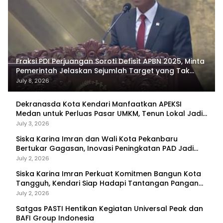
Fraksi PDI Perjuangan Soroti Defisit APBN 2025, Minta
Pemerintah Jelaskan Sejumlah Target yang Tak
Tercapai
July 8, 2026
Dekranasda Kota Kendari Manfaatkan APEKSI
Medan untuk Perluas Pasar UMKM, Tenun Lokal Jadi
Primadona
July 3, 2026
Siska Karina Imran dan Wali Kota Pekanbaru
Bertukar Gagasan, Inovasi Peningkatan PAD Jadi
Fokus Diskusi
July 2, 2026
Siska Karina Imran Perkuat Komitmen Bangun Kota
Tangguh, Kendari Siap Hadapi Tantangan Pangan
dan Bencana
July 2, 2026
Satgas PASTI Hentikan Kegiatan Universal Peak dan
BAFI Group Indonesia