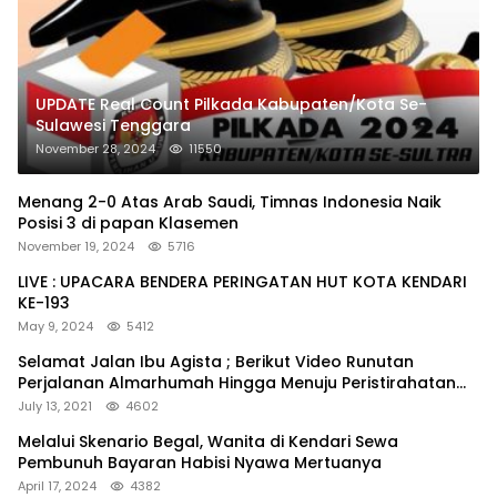
UPDATE Real Count Pilkada Kabupaten/Kota Se-
Sulawesi Tenggara
November 28, 2024
11550
Menang 2-0 Atas Arab Saudi, Timnas Indonesia Naik
Posisi 3 di papan Klasemen
November 19, 2024
5716
LIVE : UPACARA BENDERA PERINGATAN HUT KOTA KENDARI
KE-193
May 9, 2024
5412
Selamat Jalan Ibu Agista ; Berikut Video Runutan
Perjalanan Almarhumah Hingga Menuju Peristirahatan
Terakhir
July 13, 2021
4602
Melalui Skenario Begal, Wanita di Kendari Sewa
Pembunuh Bayaran Habisi Nyawa Mertuanya
April 17, 2024
4382