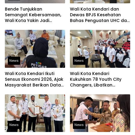
Bende Tunjukkan
Wali Kota Kendari dan
Semangat Kebersamaan,
Dewas BPJS Kesehatan
Wali Kota Yakin Jadi
Bahas Penguatan UHC dan
Contoh bagi Kelurahan
Peningkatan Layanan
Lain
Kesehatan
News
News
Wali Kota Kendari Ikuti
Wali Kota Kendari
Sensus Ekonomi 2026, Ajak
Kukuhkan 78 Youth City
Masyarakat Berikan Data
Changers, Libatkan
yang Jujur
Generasi Muda Dorong
Perubahan Kota
News
News