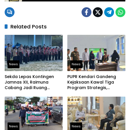
Penguatan Kinerja Organisasi
Related Posts
News
News
Sekda Lepas Kontingen
PUPR Kendari Gandeng
Jamnas XII, Raimuna
Kejaksaan Kawal Tiga
Cabang Jadi Ruang
Program Strategis,
Lahirkan Pramuka Kreatif
Tegaskan Komitmen
dan Berjiwa Pemimpin
Bangun Infrastruktur
Berintegritas
News
News