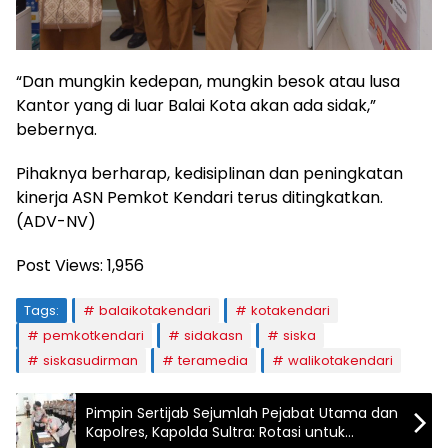
“Dan mungkin kedepan, mungkin besok atau lusa
Kantor yang di luar Balai Kota akan ada sidak,”
bebernya.
Pihaknya berharap, kedisiplinan dan peningkatan
kinerja ASN Pemkot Kendari terus ditingkatkan.
(ADV-NV)
Post Views:
1,956
Tags:
balaikotakendari
kotakendari
pemkotkendari
sidakasn
siska
siskasudirman
teramedia
walikotakendari
Pimpin Sertijab Sejumlah Pejabat Utama dan
Kapolres, Kapolda Sultra: Rotasi untuk