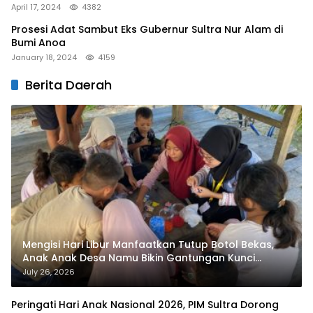
April 17, 2024
4382
Prosesi Adat Sambut Eks Gubernur Sultra Nur Alam di
Bumi Anoa
January 18, 2024
4159
Berita Daerah
Mengisi Hari Libur Manfaatkan Tutup Botol Bekas,
Anak Anak Desa Namu Bikin Gantungan Kunci
Bernilai Ekonomi
July 26, 2026
Peringati Hari Anak Nasional 2026, PIM Sultra Dorong