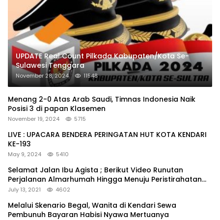
UPDATE Real Count Pilkada Kabupaten/Kota Se-
Sulawesi Tenggara
November 28, 2024
11548
Menang 2-0 Atas Arab Saudi, Timnas Indonesia Naik
Posisi 3 di papan Klasemen
November 19, 2024
5715
LIVE : UPACARA BENDERA PERINGATAN HUT KOTA KENDARI
KE-193
May 9, 2024
5410
Selamat Jalan Ibu Agista ; Berikut Video Runutan
Perjalanan Almarhumah Hingga Menuju Peristirahatan
Terakhir
July 13, 2021
4602
Melalui Skenario Begal, Wanita di Kendari Sewa
Pembunuh Bayaran Habisi Nyawa Mertuanya