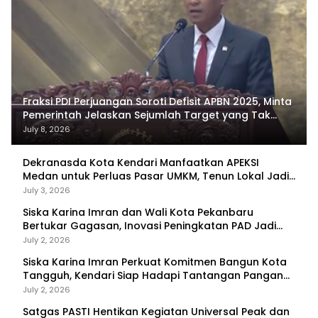
Fraksi PDI Perjuangan Soroti Defisit APBN 2025, Minta
Pemerintah Jelaskan Sejumlah Target yang Tak
Tercapai
July 8, 2026
Dekranasda Kota Kendari Manfaatkan APEKSI
Medan untuk Perluas Pasar UMKM, Tenun Lokal Jadi
Primadona
July 3, 2026
Siska Karina Imran dan Wali Kota Pekanbaru
Bertukar Gagasan, Inovasi Peningkatan PAD Jadi
Fokus Diskusi
July 2, 2026
Siska Karina Imran Perkuat Komitmen Bangun Kota
Tangguh, Kendari Siap Hadapi Tantangan Pangan
dan Bencana
July 2, 2026
Satgas PASTI Hentikan Kegiatan Universal Peak dan