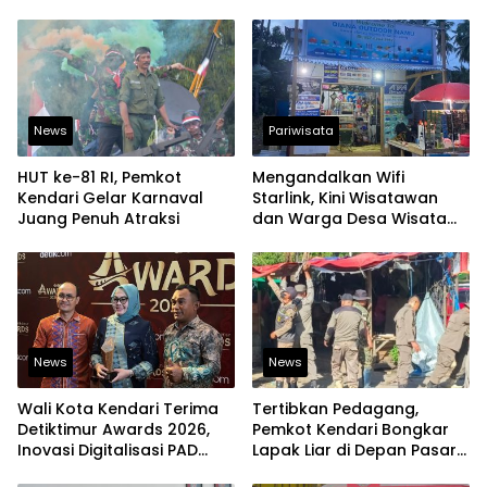
News
Pariwisata
HUT ke-81 RI, Pemkot
Mengandalkan Wifi
Kendari Gelar Karnaval
Starlink, Kini Wisatawan
Juang Penuh Atraksi
dan Warga Desa Wisata
Namu Sudah Bisa
Mengakses Transaksi
Digital
News
News
Wali Kota Kendari Terima
Tertibkan Pedagang,
Detiktimur Awards 2026,
Pemkot Kendari Bongkar
Inovasi Digitalisasi PAD
Lapak Liar di Depan Pasar
Diakui Tingkat Nasional
Sentral