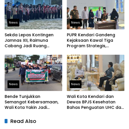
News
News
Sekda Lepas Kontingen
PUPR Kendari Gandeng
Jamnas XII, Raimuna
Kejaksaan Kawal Tiga
Cabang Jadi Ruang
Program Strategis,
Lahirkan Pramuka Kreatif
Tegaskan Komitmen
dan Berjiwa Pemimpin
Bangun Infrastruktur
Berintegritas
News
News
Bende Tunjukkan
Wali Kota Kendari dan
Semangat Kebersamaan,
Dewas BPJS Kesehatan
Wali Kota Yakin Jadi
Bahas Penguatan UHC dan
Contoh bagi Kelurahan
Peningkatan Layanan
Lain
Kesehatan
Read Also