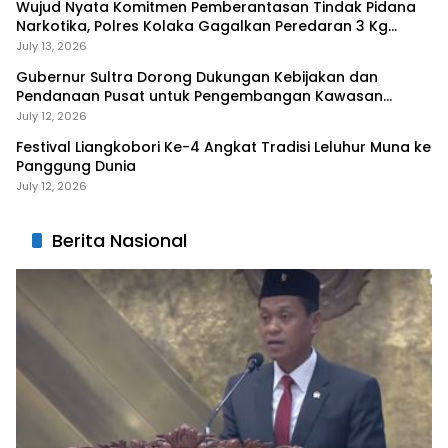
Wujud Nyata Komitmen Pemberantasan Tindak Pidana
Narkotika, Polres Kolaka Gagalkan Peredaran 3 Kg
Sabu-Sabu
July 13, 2026
Gubernur Sultra Dorong Dukungan Kebijakan dan
Pendanaan Pusat untuk Pengembangan Kawasan
Liangkobhori
July 12, 2026
Festival Liangkobori Ke-4 Angkat Tradisi Leluhur Muna ke
Panggung Dunia
July 12, 2026
Berita Nasional