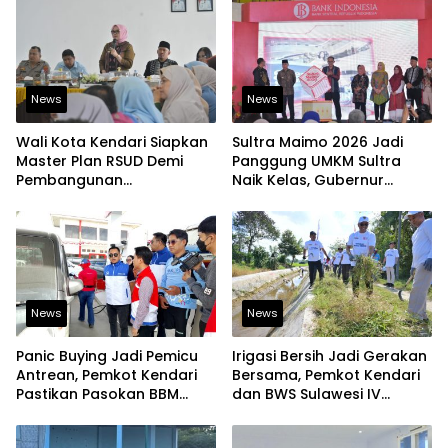
News
News
Wali Kota Kendari Siapkan
Sultra Maimo 2026 Jadi
Master Plan RSUD Demi
Panggung UMKM Sultra
Pembangunan
Naik Kelas, Gubernur
Berkelanjutan
Dorong Produk Lokal
Tembus Pasar Ekspor
News
News
Panic Buying Jadi Pemicu
Irigasi Bersih Jadi Gerakan
Antrean, Pemkot Kendari
Bersama, Pemkot Kendari
Pastikan Pasokan BBM
dan BWS Sulawesi IV
Tetap Aman
Perkuat Ketahanan
Pangan