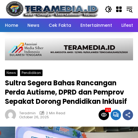
Skip
to
content
Home
News
Cek Fakta
Entertainment
Lifestyl
News
Pendidikan
Sultra Segera Bahas Rancangan
Perda Autisme, DPRD dan Pemprov
Sepakat Dorong Pendidikan Inklusif
93
Teradmin
2 Min Read
October 26, 2025