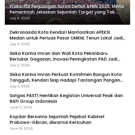
Fraksi PDI Perjuangan Soroti Defisit APBN 2025, Minta
Pemerintah Jelaskan Sejumlah Target yang Tak
Tercapai
July 8, 2026
Dekranasda Kota Kendari Manfaatkan APEKSI
Medan untuk Perluas Pasar UMKM, Tenun Lokal Jadi
Primadona
July 3, 2026
Siska Karina Imran dan Wali Kota Pekanbaru
Bertukar Gagasan, Inovasi Peningkatan PAD Jadi
Fokus Diskusi
July 2, 2026
Siska Karina Imran Perkuat Komitmen Bangun Kota
Tangguh, Kendari Siap Hadapi Tantangan Pangan
dan Bencana
July 2, 2026
Satgas PASTI Hentikan Kegiatan Universal Peak dan
BAFI Group Indonesia
June 17, 2026
Kopdar Bersama Sejumlah Pejabat Kabinet
Prabowo-Gibran, diwarnai Kericuhan
June 16, 2026