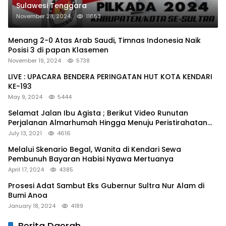
Sulawesi Tenggara
November 28, 2024
11653
Menang 2-0 Atas Arab Saudi, Timnas Indonesia Naik
Posisi 3 di papan Klasemen
November 19, 2024
5738
LIVE : UPACARA BENDERA PERINGATAN HUT KOTA KENDARI
KE-193
May 9, 2024
5444
Selamat Jalan Ibu Agista ; Berikut Video Runutan
Perjalanan Almarhumah Hingga Menuju Peristirahatan
Terakhir
July 13, 2021
4616
Melalui Skenario Begal, Wanita di Kendari Sewa
Pembunuh Bayaran Habisi Nyawa Mertuanya
April 17, 2024
4385
Prosesi Adat Sambut Eks Gubernur Sultra Nur Alam di
Bumi Anoa
January 18, 2024
4189
Berita Daerah