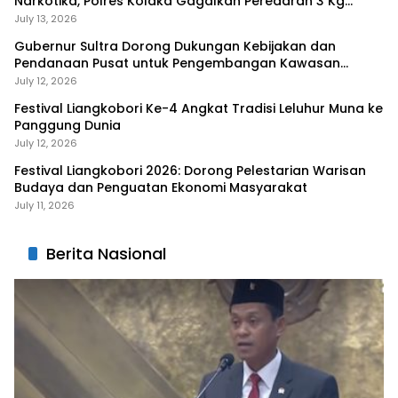
Narkotika, Polres Kolaka Gagalkan Peredaran 3 Kg
Sabu-Sabu
July 13, 2026
Gubernur Sultra Dorong Dukungan Kebijakan dan
Pendanaan Pusat untuk Pengembangan Kawasan
Liangkobhori
July 12, 2026
Festival Liangkobori Ke-4 Angkat Tradisi Leluhur Muna ke
Panggung Dunia
July 12, 2026
Festival Liangkobori 2026: Dorong Pelestarian Warisan
Budaya dan Penguatan Ekonomi Masyarakat
July 11, 2026
Berita Nasional