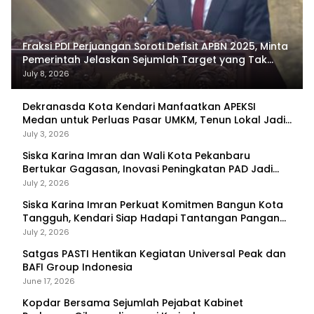
Fraksi PDI Perjuangan Soroti Defisit APBN 2025, Minta
Pemerintah Jelaskan Sejumlah Target yang Tak
Tercapai
July 8, 2026
Dekranasda Kota Kendari Manfaatkan APEKSI
Medan untuk Perluas Pasar UMKM, Tenun Lokal Jadi
Primadona
July 3, 2026
Siska Karina Imran dan Wali Kota Pekanbaru
Bertukar Gagasan, Inovasi Peningkatan PAD Jadi
Fokus Diskusi
July 2, 2026
Siska Karina Imran Perkuat Komitmen Bangun Kota
Tangguh, Kendari Siap Hadapi Tantangan Pangan
dan Bencana
July 2, 2026
Satgas PASTI Hentikan Kegiatan Universal Peak dan
BAFI Group Indonesia
June 17, 2026
Kopdar Bersama Sejumlah Pejabat Kabinet