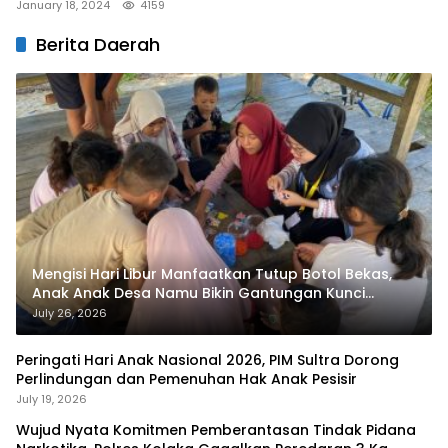
January 18, 2024
4159
Berita Daerah
Mengisi Hari Libur Manfaatkan Tutup Botol Bekas,
Anak Anak Desa Namu Bikin Gantungan Kunci
Bernilai Ekonomi
July 26, 2026
Peringati Hari Anak Nasional 2026, PIM Sultra Dorong
Perlindungan dan Pemenuhan Hak Anak Pesisir
July 19, 2026
Wujud Nyata Komitmen Pemberantasan Tindak Pidana