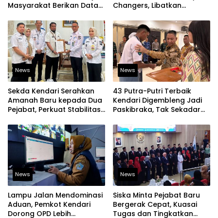
Masyarakat Berikan Data
Changers, Libatkan
yang Jujur
Generasi Muda Dorong
Perubahan Kota
News
News
Sekda Kendari Serahkan
43 Putra-Putri Terbaik
Amanah Baru kepada Dua
Kendari Digembleng Jadi
Pejabat, Perkuat Stabilitas
Paskibraka, Tak Sekadar
Organisasi Pemerintahan
Latihan Baris-Berbaris
News
News
Lampu Jalan Mendominasi
Siska Minta Pejabat Baru
Aduan, Pemkot Kendari
Bergerak Cepat, Kuasai
Dorong OPD Lebih
Tugas dan Tingkatkan