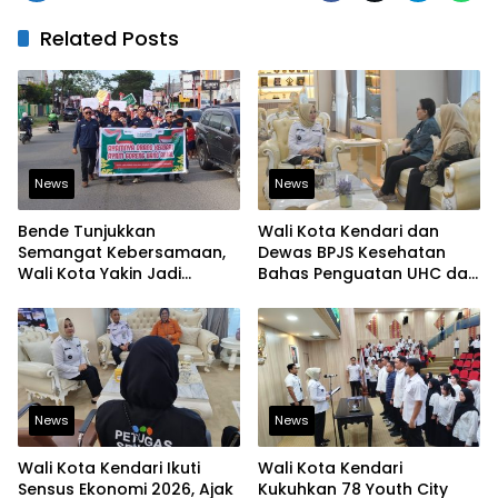
Related Posts
News
News
Bende Tunjukkan
Wali Kota Kendari dan
Semangat Kebersamaan,
Dewas BPJS Kesehatan
Wali Kota Yakin Jadi
Bahas Penguatan UHC dan
Contoh bagi Kelurahan
Peningkatan Layanan
Lain
Kesehatan
News
News
Wali Kota Kendari Ikuti
Wali Kota Kendari
Sensus Ekonomi 2026, Ajak
Kukuhkan 78 Youth City