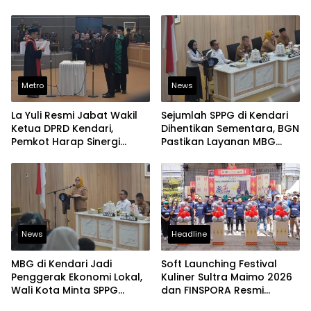
Responsif Tangani
Kinerja Pelayanan
Laporan Warga
Metro
News
La Yuli Resmi Jabat Wakil
Sejumlah SPPG di Kendari
Ketua DPRD Kendari,
Dihentikan Sementara, BGN
Pemkot Harap Sinergi
Pastikan Layanan MBG
Eksekutif-Legislatif Kian
Tetap Berjalan
Solid
News
Headline
MBG di Kendari Jadi
Soft Launching Festival
Penggerak Ekonomi Lokal,
Kuliner Sultra Maimo 2026
Wali Kota Minta SPPG
dan FINSPORA Resmi
Prioritaskan Produk Daerah
Digelar, BI Sultra Perkuat