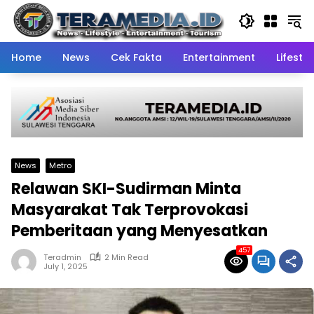
Skip
to
content
Home
News
Cek Fakta
Entertainment
Lifestyl
News
Metro
Relawan SKI-Sudirman Minta
Masyarakat Tak Terprovokasi
Pemberitaan yang Menyesatkan
457
Teradmin
2 Min Read
July 1, 2025