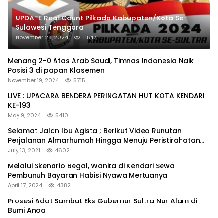
UPDATE Real Count Pilkada Kabupaten/Kota Se-
Sulawesi Tenggara
November 28, 2024
11547
Menang 2-0 Atas Arab Saudi, Timnas Indonesia Naik
Posisi 3 di papan Klasemen
November 19, 2024
5715
LIVE : UPACARA BENDERA PERINGATAN HUT KOTA KENDARI
KE-193
May 9, 2024
5410
Selamat Jalan Ibu Agista ; Berikut Video Runutan
Perjalanan Almarhumah Hingga Menuju Peristirahatan
Terakhir
July 13, 2021
4602
Melalui Skenario Begal, Wanita di Kendari Sewa
Pembunuh Bayaran Habisi Nyawa Mertuanya
April 17, 2024
4382
Prosesi Adat Sambut Eks Gubernur Sultra Nur Alam di
Bumi Anoa