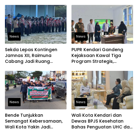
Tetap Aman
Perkuat Ketahanan
Pangan
News
News
Sekda Lepas Kontingen
PUPR Kendari Gandeng
Jamnas XII, Raimuna
Kejaksaan Kawal Tiga
Cabang Jadi Ruang
Program Strategis,
Lahirkan Pramuka Kreatif
Tegaskan Komitmen
dan Berjiwa Pemimpin
Bangun Infrastruktur
Berintegritas
News
News
Bende Tunjukkan
Wali Kota Kendari dan
Semangat Kebersamaan,
Dewas BPJS Kesehatan
Wali Kota Yakin Jadi
Bahas Penguatan UHC dan
Contoh bagi Kelurahan
Peningkatan Layanan