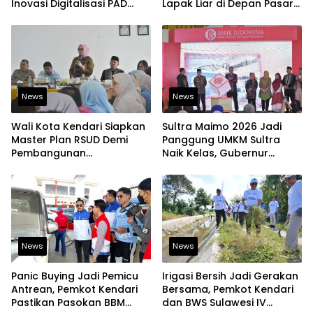
Inovasi Digitalisasi PAD
Lapak Liar di Depan Pasar
Diakui Tingkat Nasional
Sentral
News
News
Wali Kota Kendari Siapkan
Sultra Maimo 2026 Jadi
Master Plan RSUD Demi
Panggung UMKM Sultra
Pembangunan
Naik Kelas, Gubernur
Berkelanjutan
Dorong Produk Lokal
Tembus Pasar Ekspor
News
News
Panic Buying Jadi Pemicu
Irigasi Bersih Jadi Gerakan
Antrean, Pemkot Kendari
Bersama, Pemkot Kendari
Pastikan Pasokan BBM
dan BWS Sulawesi IV