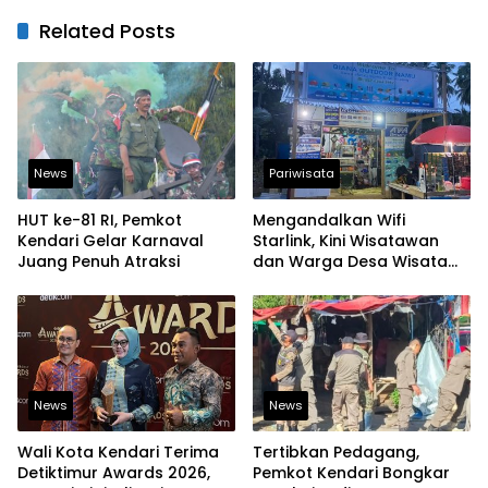
Related Posts
News
Pariwisata
HUT ke-81 RI, Pemkot
Mengandalkan Wifi
Kendari Gelar Karnaval
Starlink, Kini Wisatawan
Juang Penuh Atraksi
dan Warga Desa Wisata
Namu Sudah Bisa
Mengakses Transaksi
Digital
News
News
Wali Kota Kendari Terima
Tertibkan Pedagang,
Detiktimur Awards 2026,
Pemkot Kendari Bongkar