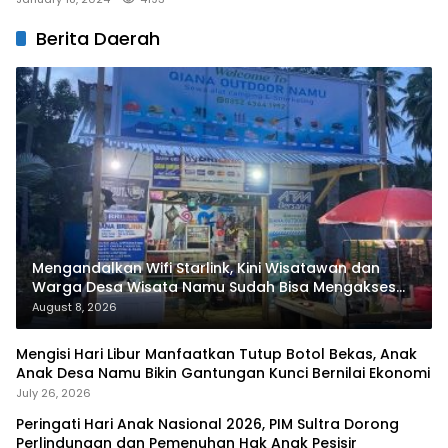
Berita Daerah
Mengandalkan Wifi Starlink, Kini Wisatawan dan
Warga Desa Wisata Namu Sudah Bisa Mengakses
Transaksi Digital
August 8, 2026
Mengisi Hari Libur Manfaatkan Tutup Botol Bekas, Anak
Anak Desa Namu Bikin Gantungan Kunci Bernilai Ekonomi
July 26, 2026
Peringati Hari Anak Nasional 2026, PIM Sultra Dorong
Perlindungan dan Pemenuhan Hak Anak Pesisir