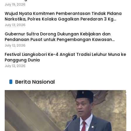
July 19, 2026
Wujud Nyata Komitmen Pemberantasan Tindak Pidana
Narkotika, Polres Kolaka Gagalkan Peredaran 3 Kg
Sabu-Sabu
July 13, 2026
Gubernur Sultra Dorong Dukungan Kebijakan dan
Pendanaan Pusat untuk Pengembangan Kawasan
Liangkobhori
July 12, 2026
Festival Liangkobori Ke-4 Angkat Tradisi Leluhur Muna ke
Panggung Dunia
July 12, 2026
Berita Nasional