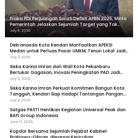
Fraksi PDI Perjuangan Soroti Defisit APBN 2025, Minta
Pemerintah Jelaskan Sejumlah Target yang Tak
Tercapai
July 8, 2026
Dekranasda Kota Kendari Manfaatkan APEKSI
Medan untuk Perluas Pasar UMKM, Tenun Lokal Jadi
Primadona
July 3, 2026
Siska Karina Imran dan Wali Kota Pekanbaru
Bertukar Gagasan, Inovasi Peningkatan PAD Jadi
Fokus Diskusi
July 2, 2026
Siska Karina Imran Perkuat Komitmen Bangun Kota
Tangguh, Kendari Siap Hadapi Tantangan Pangan
dan Bencana
July 2, 2026
Satgas PASTI Hentikan Kegiatan Universal Peak dan
BAFI Group Indonesia
June 17, 2026
Kopdar Bersama Sejumlah Pejabat Kabinet
Prabowo-Gibran, diwarnai Kericuhan