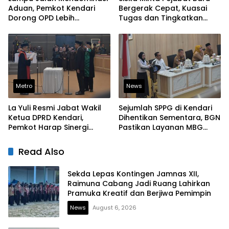
Aduan, Pemkot Kendari
Bergerak Cepat, Kuasai
Dorong OPD Lebih
Tugas dan Tingkatkan
Responsif Tangani
Kinerja Pelayanan
Laporan Warga
Metro
News
La Yuli Resmi Jabat Wakil
Sejumlah SPPG di Kendari
Ketua DPRD Kendari,
Dihentikan Sementara, BGN
Pemkot Harap Sinergi
Pastikan Layanan MBG
Eksekutif-Legislatif Kian
Tetap Berjalan
Solid
Read Also
Sekda Lepas Kontingen Jamnas XII,
Raimuna Cabang Jadi Ruang Lahirkan
Pramuka Kreatif dan Berjiwa Pemimpin
News
August 6, 2026