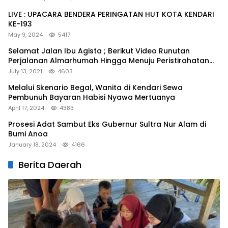
LIVE : UPACARA BENDERA PERINGATAN HUT KOTA KENDARI
KE-193
May 9, 2024
5417
Selamat Jalan Ibu Agista ; Berikut Video Runutan
Perjalanan Almarhumah Hingga Menuju Peristirahatan
Terakhir
July 13, 2021
4603
Melalui Skenario Begal, Wanita di Kendari Sewa
Pembunuh Bayaran Habisi Nyawa Mertuanya
April 17, 2024
4383
Prosesi Adat Sambut Eks Gubernur Sultra Nur Alam di
Bumi Anoa
January 18, 2024
4166
Berita Daerah