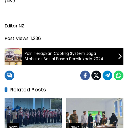
(NV)
Editor:NZ
Post Views:
1,236
Polri Terapkan Cooling System Jaga
Stabilitas Sosial Pasca Pemilukada 2024
Related Posts
News
News