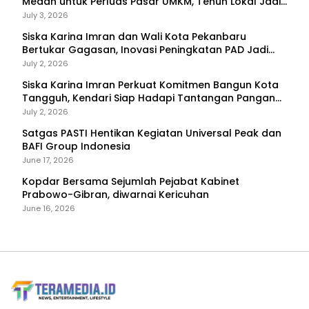
Medan untuk Perluas Pasar UMKM, Tenun Lokal Jadi
Primadona
July 3, 2026
Siska Karina Imran dan Wali Kota Pekanbaru
Bertukar Gagasan, Inovasi Peningkatan PAD Jadi
Fokus Diskusi
July 2, 2026
Siska Karina Imran Perkuat Komitmen Bangun Kota
Tangguh, Kendari Siap Hadapi Tantangan Pangan
dan Bencana
July 2, 2026
Satgas PASTI Hentikan Kegiatan Universal Peak dan
BAFI Group Indonesia
June 17, 2026
Kopdar Bersama Sejumlah Pejabat Kabinet
Prabowo-Gibran, diwarnai Kericuhan
June 16, 2026