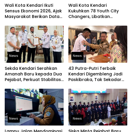
Wali Kota Kendari Ikuti
Wali Kota Kendari
Sensus Ekonomi 2026, Ajak
Kukuhkan 78 Youth City
Masyarakat Berikan Data
Changers, Libatkan
yang Jujur
Generasi Muda Dorong
Perubahan Kota
News
News
Sekda Kendari Serahkan
43 Putra-Putri Terbaik
Amanah Baru kepada Dua
Kendari Digembleng Jadi
Pejabat, Perkuat Stabilitas
Paskibraka, Tak Sekadar
Organisasi Pemerintahan
Latihan Baris-Berbaris
News
News
Lampu Jalan Mendominasi
Siska Minta Pejabat Baru