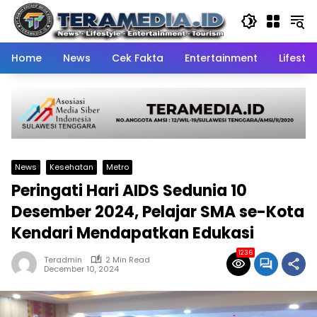
Skip
to
content
Home
News
Cek Fakta
Entertainment
Lifestyl
News
Kesehatan
Metro
Peringati Hari AIDS Sedunia 10
Desember 2024, Pelajar SMA se-Kota
Kendari Mendapatkan Edukasi
1236
Teradmin
2 Min Read
December 10, 2024