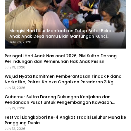
Mengisi Hari Libur Manfaatkan Tutup Botol Bekas,
Anak Anak Desa Namu Bikin Gantungan Kunci
Bernilai Ekonomi
July 26, 2026
Peringati Hari Anak Nasional 2026, PIM Sultra Dorong
Perlindungan dan Pemenuhan Hak Anak Pesisir
July 19, 2026
Wujud Nyata Komitmen Pemberantasan Tindak Pidana
Narkotika, Polres Kolaka Gagalkan Peredaran 3 Kg
Sabu-Sabu
July 13, 2026
Gubernur Sultra Dorong Dukungan Kebijakan dan
Pendanaan Pusat untuk Pengembangan Kawasan
Liangkobhori
July 12, 2026
Festival Liangkobori Ke-4 Angkat Tradisi Leluhur Muna ke
Panggung Dunia
July 12, 2026