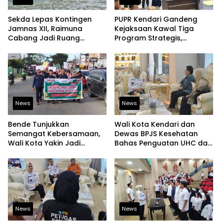
Sekda Lepas Kontingen
PUPR Kendari Gandeng
Jamnas XII, Raimuna
Kejaksaan Kawal Tiga
Cabang Jadi Ruang
Program Strategis,
Lahirkan Pramuka Kreatif
Tegaskan Komitmen
dan Berjiwa Pemimpin
Bangun Infrastruktur
Berintegritas
News
News
Bende Tunjukkan
Wali Kota Kendari dan
Semangat Kebersamaan,
Dewas BPJS Kesehatan
Wali Kota Yakin Jadi
Bahas Penguatan UHC dan
Contoh bagi Kelurahan
Peningkatan Layanan
Lain
Kesehatan
News
News