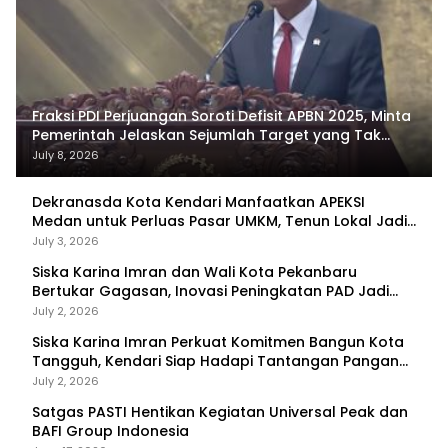
Fraksi PDI Perjuangan Soroti Defisit APBN 2025, Minta
Pemerintah Jelaskan Sejumlah Target yang Tak
Tercapai
July 8, 2026
Dekranasda Kota Kendari Manfaatkan APEKSI
Medan untuk Perluas Pasar UMKM, Tenun Lokal Jadi
Primadona
July 3, 2026
Siska Karina Imran dan Wali Kota Pekanbaru
Bertukar Gagasan, Inovasi Peningkatan PAD Jadi
Fokus Diskusi
July 2, 2026
Siska Karina Imran Perkuat Komitmen Bangun Kota
Tangguh, Kendari Siap Hadapi Tantangan Pangan
dan Bencana
July 2, 2026
Satgas PASTI Hentikan Kegiatan Universal Peak dan
BAFI Group Indonesia