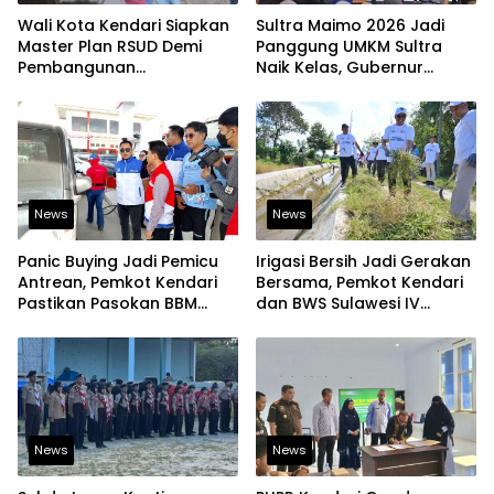
Wali Kota Kendari Siapkan
Sultra Maimo 2026 Jadi
Master Plan RSUD Demi
Panggung UMKM Sultra
Pembangunan
Naik Kelas, Gubernur
Berkelanjutan
Dorong Produk Lokal
Tembus Pasar Ekspor
News
News
Panic Buying Jadi Pemicu
Irigasi Bersih Jadi Gerakan
Antrean, Pemkot Kendari
Bersama, Pemkot Kendari
Pastikan Pasokan BBM
dan BWS Sulawesi IV
Tetap Aman
Perkuat Ketahanan
Pangan
News
News