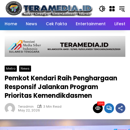
Skip
to
content
Home
News
Cek Fakta
Entertainment
Lifestyl
Metro
News
Pemkot Kendari Raih Penghargaan
Responsif Jalankan Program
Prioritas Kemendikdasmen
396
Teradmin
3 Min Read
May 22, 2026