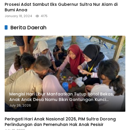
Prosesi Adat Sambut Eks Gubernur Sultra Nur Alam di
Bumi Anoa
January 18, 2024
4175
Berita Daerah
Mengisi Hari Libur Manfaatkan Tutup Botol Bekas,
Anak Anak Desa Namu Bikin Gantungan Kunci
Bernilai Ekonomi
July 26, 2026
Peringati Hari Anak Nasional 2026, PIM Sultra Dorong
Perlindungan dan Pemenuhan Hak Anak Pesisir