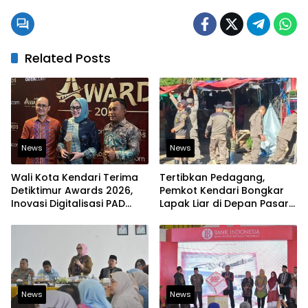
Related Posts
News
News
Wali Kota Kendari Terima
Tertibkan Pedagang,
Detiktimur Awards 2026,
Pemkot Kendari Bongkar
Inovasi Digitalisasi PAD
Lapak Liar di Depan Pasar
Diakui Tingkat Nasional
Sentral
News
News