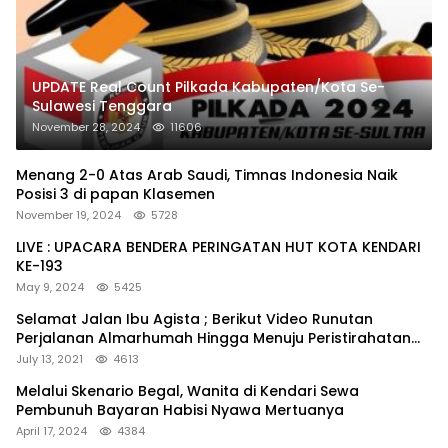
UPDATE Real Count Pilkada Kabupaten/Kota Se-
Sulawesi Tenggara
November 28, 2024
11606
Menang 2-0 Atas Arab Saudi, Timnas Indonesia Naik
Posisi 3 di papan Klasemen
November 19, 2024
5728
LIVE : UPACARA BENDERA PERINGATAN HUT KOTA KENDARI
KE-193
May 9, 2024
5425
Selamat Jalan Ibu Agista ; Berikut Video Runutan
Perjalanan Almarhumah Hingga Menuju Peristirahatan
Terakhir
July 13, 2021
4613
Melalui Skenario Begal, Wanita di Kendari Sewa
Pembunuh Bayaran Habisi Nyawa Mertuanya
April 17, 2024
4384