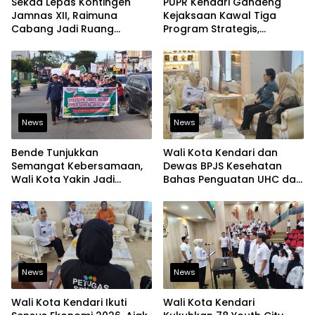
Sekda Lepas Kontingen
PUPR Kendari Gandeng
Jamnas XII, Raimuna
Kejaksaan Kawal Tiga
Cabang Jadi Ruang
Program Strategis,
Lahirkan Pramuka Kreatif
Tegaskan Komitmen
dan Berjiwa Pemimpin
Bangun Infrastruktur
Berintegritas
News
News
Bende Tunjukkan
Wali Kota Kendari dan
Semangat Kebersamaan,
Dewas BPJS Kesehatan
Wali Kota Yakin Jadi
Bahas Penguatan UHC dan
Contoh bagi Kelurahan
Peningkatan Layanan
Lain
Kesehatan
News
News
Wali Kota Kendari Ikuti
Wali Kota Kendari