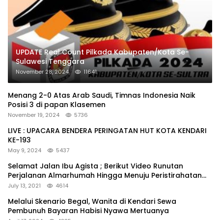
UPDATE Real Count Pilkada Kabupaten/Kota Se-
Sulawesi Tenggara
November 28, 2024
11641
Menang 2-0 Atas Arab Saudi, Timnas Indonesia Naik
Posisi 3 di papan Klasemen
November 19, 2024
5736
LIVE : UPACARA BENDERA PERINGATAN HUT KOTA KENDARI
KE-193
May 9, 2024
5437
Selamat Jalan Ibu Agista ; Berikut Video Runutan
Perjalanan Almarhumah Hingga Menuju Peristirahatan
Terakhir
July 13, 2021
4614
Melalui Skenario Begal, Wanita di Kendari Sewa
Pembunuh Bayaran Habisi Nyawa Mertuanya