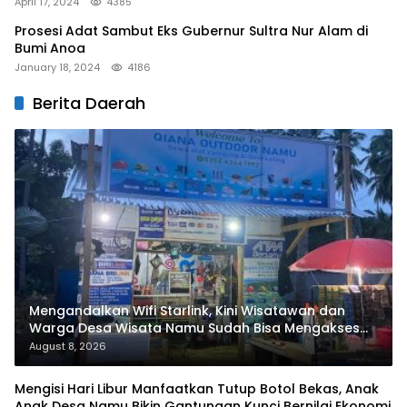
April 17, 2024
4385
Prosesi Adat Sambut Eks Gubernur Sultra Nur Alam di
Bumi Anoa
January 18, 2024
4186
Berita Daerah
Mengandalkan Wifi Starlink, Kini Wisatawan dan
Warga Desa Wisata Namu Sudah Bisa Mengakses
Transaksi Digital
August 8, 2026
Mengisi Hari Libur Manfaatkan Tutup Botol Bekas, Anak
Anak Desa Namu Bikin Gantungan Kunci Bernilai Ekonomi