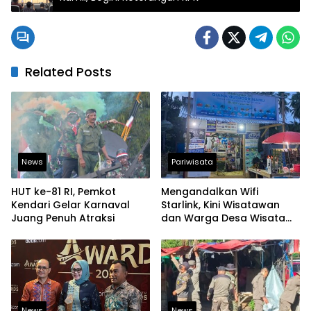
Related Posts
News
Pariwisata
HUT ke-81 RI, Pemkot
Mengandalkan Wifi
Kendari Gelar Karnaval
Starlink, Kini Wisatawan
Juang Penuh Atraksi
dan Warga Desa Wisata
Namu Sudah Bisa
Mengakses Transaksi
Digital
News
News