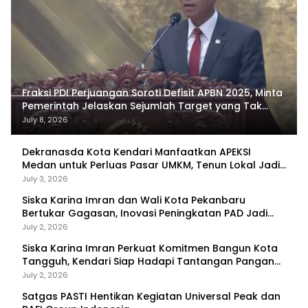
Fraksi PDI Perjuangan Soroti Defisit APBN 2025, Minta
Pemerintah Jelaskan Sejumlah Target yang Tak
Tercapai
July 8, 2026
Dekranasda Kota Kendari Manfaatkan APEKSI
Medan untuk Perluas Pasar UMKM, Tenun Lokal Jadi
Primadona
July 3, 2026
Siska Karina Imran dan Wali Kota Pekanbaru
Bertukar Gagasan, Inovasi Peningkatan PAD Jadi
Fokus Diskusi
July 2, 2026
Siska Karina Imran Perkuat Komitmen Bangun Kota
Tangguh, Kendari Siap Hadapi Tantangan Pangan
dan Bencana
July 2, 2026
Satgas PASTI Hentikan Kegiatan Universal Peak dan