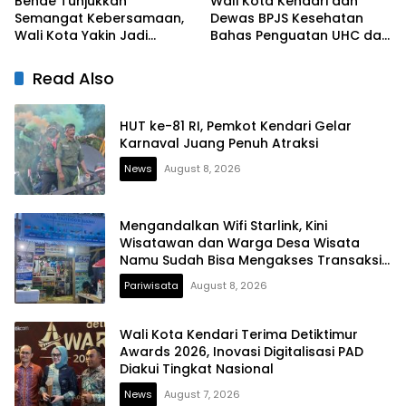
Bende Tunjukkan
Wali Kota Kendari dan
Semangat Kebersamaan,
Dewas BPJS Kesehatan
Wali Kota Yakin Jadi
Bahas Penguatan UHC dan
Contoh bagi Kelurahan
Peningkatan Layanan
Lain
Kesehatan
Read Also
HUT ke-81 RI, Pemkot Kendari Gelar
Karnaval Juang Penuh Atraksi
News
August 8, 2026
Mengandalkan Wifi Starlink, Kini
Wisatawan dan Warga Desa Wisata
Namu Sudah Bisa Mengakses Transaksi
Digital
Pariwisata
August 8, 2026
Wali Kota Kendari Terima Detiktimur
Awards 2026, Inovasi Digitalisasi PAD
Diakui Tingkat Nasional
News
August 7, 2026