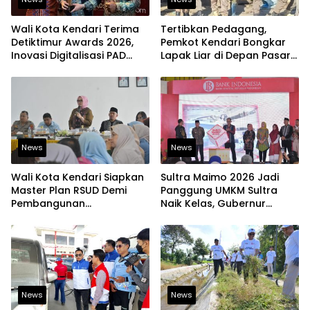
Wali Kota Kendari Terima
Tertibkan Pedagang,
Detiktimur Awards 2026,
Pemkot Kendari Bongkar
Inovasi Digitalisasi PAD
Lapak Liar di Depan Pasar
Diakui Tingkat Nasional
Sentral
News
News
Wali Kota Kendari Siapkan
Sultra Maimo 2026 Jadi
Master Plan RSUD Demi
Panggung UMKM Sultra
Pembangunan
Naik Kelas, Gubernur
Berkelanjutan
Dorong Produk Lokal
Tembus Pasar Ekspor
News
News