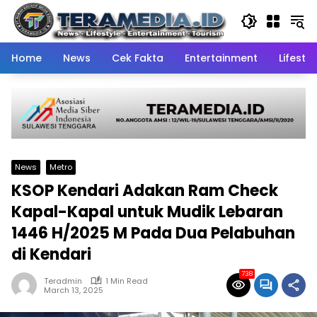
Skip
to
content
Home
News
Cek Fakta
Entertainment
Lifestyl
News
Metro
KSOP Kendari Adakan Ram Check
Kapal-Kapal untuk Mudik Lebaran
1446 H/2025 M Pada Dua Pelabuhan
di Kendari
738
Teradmin
1 Min Read
March 13, 2025