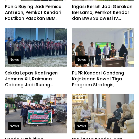
Panic Buying Jadi Pemicu
Irigasi Bersih Jadi Gerakan
Antrean, Pemkot Kendari
Bersama, Pemkot Kendari
Pastikan Pasokan BBM
dan BWS Sulawesi IV
Tetap Aman
Perkuat Ketahanan
Pangan
News
News
Sekda Lepas Kontingen
PUPR Kendari Gandeng
Jamnas XII, Raimuna
Kejaksaan Kawal Tiga
Cabang Jadi Ruang
Program Strategis,
Lahirkan Pramuka Kreatif
Tegaskan Komitmen
dan Berjiwa Pemimpin
Bangun Infrastruktur
Berintegritas
News
News